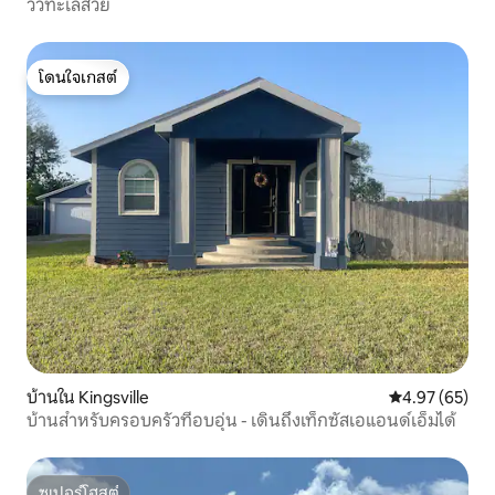
วิวทะเลสวย
โดนใจเกสต์
โดนใจเกสต์
บ้านใน Kingsville
คะแนนเฉลี่ย 4.
4.97 (65)
บ้านสำหรับครอบครัวที่อบอุ่น - เดินถึงเท็กซัสเอแอนด์เอ็มได้
ซูเปอร์โฮสต์