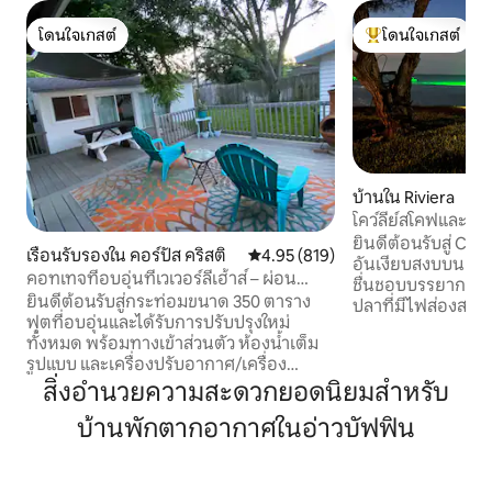
โดนใจเกสต์
โดนใจเกสต์
โดนใจเกสต์
โดนใจเกสต์ที่สุด
บ้านใน Riviera
โคว์ลีย์สโคฟและท่าเ
ยินดีต้อนรับสู่ Cro
เรือนรับรองใน คอร์ปัส คริสติ
คะแนนเฉลี่ย 4.95 จาก 5, 819 รีวิว
4.95 (819)
อันเงียบสงบบนชายฝั
คอทเทจที่อบอุ่นที่เวเวอร์ลีเฮ้าส์ – ผ่อน
ชื่นชอบบรรยากาศที
คลายและพักผ่อน
ยินดีต้อนรับสู่กระท่อมขนาด 350 ตาราง
ปลาที่มีไฟส่องสว่า
ฟุตที่อบอุ่นและได้รับการปรับปรุงใหม่
ฟุต และระเบียงที่มีผ
ทั้งหมด พร้อมทางเข้าส่วนตัว ห้องน้ำเต็ม
ผ่อนคลาย ที่พัก 3 
รูปแบบ และเครื่องปรับอากาศ/เครื่อง
เดียวแห่งนี้รองรับได้
ทำความร้อนแบบมินิสปลิต โปรดทราบว่า
สิ่งอำนวยความสะดวกยอดนิยมสำหรับ
อำนวยความสะดวกค
หากเปิดประตู/หน้าต่างทิ้งไว้นานเกินไป
ดูแลอย่างพิถีพิถั
บ้านพักตากอากาศในอ่าวบัฟฟิน
อาจทำให้เกิดน้ำค้างเนื่องจากความชื้น
เช้า การตกปลาในย
เพลิดเพลินกับการพักผ่อนในร่มหรือกลาง
ลมอ่อนๆ ริมอ่าว แล
แจ้งในสวนหลังบ้านที่มีรั้วล้อมรอบและพื้นที่
สะดวก ที่พักที่สม
นั่งเล่นหลายแห่ง เหมาะสำหรับสัตว์เลี้ยง