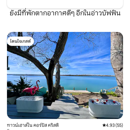
ยังมีที่พักตากอากาศดีๆ อีกในอ่าวบัฟฟิน
โดนใจเกสต์
โดนใจเกสต์
ทาวน์เฮาส์ใน คอร์ปัส คริสติ
คะแนนเฉลี่ย 4.
4.93 (55)