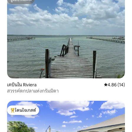
ซูเปอร์โฮสต์
เคบินใน Riviera
คะแนนเฉลี่ย 4.
4.86 (14)
สวรรค์ตกปลาแห่งกรัมมิตา
โดนใจเกสต์
โดนใจเกสต์ที่สุด