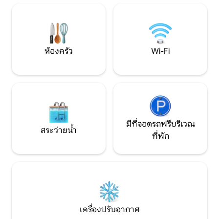
ปลา ช่วงเวลาของค
หรือยามเช้าอันเงียบสงบ 15 นาทีถึงเกาะมัส
ผ่อนอย่างแท้จริง
แตง 25 ไมล์ถึงชายหาดพอร์ตอารันซัส ใกล้
กับ USS Lexington, Texas State
Aquarium และสถานที่ยอดนิยมในท้องถิ่น
เหมาะสำหรับสุนัข (สูงสุด 2 ตัว ค่า
ห้องครัว
Wi-Fi
ธรรมเนียม 15 ดอลลาร์) ใบอนุญาต
#204942
มีที่จอดรถฟรีบริเวณ
สระว่ายน้ำ
ที่พัก
เครื่องปรับอากาศ