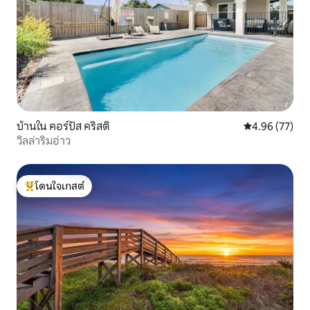
บ้านใน คอร์ปัส คริสติ
คะแนนเฉลี่ย 4.
4.96 (77)
วิลล่าริมอ่าว
โดนใจเกสต์
โดนใจเกสต์ที่สุด