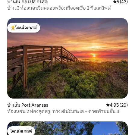
บ้านใน คอร์ปัส คริสติ
คะแนนเฉลี่ย
5 (43)
บ้าน 3 ห้องนอนริมคลองพร้อมที่จอดเรือ 2 ที่และลิฟต์
โดนใจเกสต์
โดนใจเกสต์ที่สุด
บ้านใน Port Aransas
คะแนนเฉลี่ย 4.
4.95 (20)
ห้องนอน 2 ห้องสุดหรู: ทางเดินริมทะเล + ดาดฟ้าบนชั้น 3
โดนใจเกสต์
โดนใจเกสต์