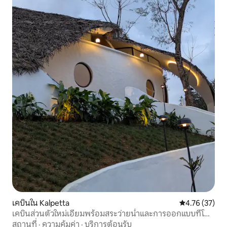
เคบินใน Kalpetta
คะแนนเฉลี่ย 4.
4.76 (37)
เคบินส่วนตัวใหม่เอี่ยมพร้อมสระว่ายน้ำและการออกแบบที่โดด
เด่น
สถานที่
·
ความคุ้มค่า
·
บริการต้อนรับ