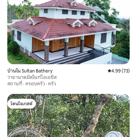
บ้านใน Sultan Bathery
คะแนนเฉลี่ย 4.
4.99 (73)
วายานาดมิดไนท์โอเอซิส
สถานที่
·
ครอบครัว
·
ครัว
โดนใจเกสต์
โดนใจเกสต์