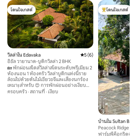
โดนใจเกสต์
โดนใจเกสต์
โดนใจเกสต์
โดนใจเกสต์ที่สุด
วิลล่าใน Edavaka
คะแนนเฉลี่ย 5 จาก 5, 6 รีวิว
5 (6)
อิธัล วายานาด-บูติกวิลล่า 2 BHK
🏡 พักผ่อนสไตล์วิลล่าสโตนระดับพรีเมียม 2
ห้องนอน 1 ห้องครัว วิลล่าบูติกแห่งนี้ราย
ล้อมไปด้วยต้นไม้เขียวขจีและเสียงนกร้อง
เหมาะสำหรับ 😍 การพักผ่อนอย่างเงียบ
สงบที่ Wayanad ✨ จุดเด่นของวิลล่าระดับ
ครอบครัว
·
สถานที่
·
เงียบ
พรีเมียม • 🛏️ ห้องนอนใหญ่กว้างขวาง 2
ห้อง • 💤 ชุดผ้าปูที่นอนคุณภาพพรีเมียม
พร้อมผ้านวมนุ่มสบายเพื่อการนอนหลับที่
ผ่อนคลาย • 🚿 ห้องน้ำในตัวพรีเมียม 2 ห้อง
• 🌿 พื้นที่นั่งเล่นในสวนส่วนตัวในแต่ละห้อง
บ้านใน Sultan Bath
นอน • 🍽️ ห้องครัวและห้องรับประทาน
Peacock Ridge - สถ
อาหารระดับพรีเมียมพร้อมอุปกรณ์ครบ
วายานาด
ฟาร์มพีค็อกริดจ์ ที่พักของเราได้รับแรง