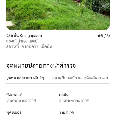
วิลล่าใน Kolagapaara
คะแนนเฉลี่ย
5 (15)
แชงกรีล่าโฮมสเตย์
สถานที่
·
ครอบครัว
·
เช็คอิน
จุดหมายปลายทางน่าสำรวจ
จุดหมายปลายทางใกล้ๆ
สถานที่ท่องเที่ยวยอดนิยมในละแวก
บังคาลอร์
เจนไน
บ้านพักตากอากาศ
บ้านพักตากอากาศ
พุดุชเชอรี
วายานาด