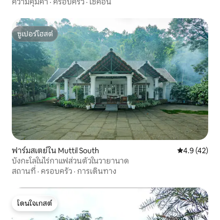
ความคุ้มค่า
·
ครอบครัว
·
เช็คอิน
ซูเปอร์โฮสต์
ซูเปอร์โฮสต์
ฟาร์มสเตย์ใน Muttil South
คะแนนเฉลี่ย 4
4.9 (42)
บังกะโลในไร่กาแฟส่วนตัวในวายานาด
สถานที่
·
ครอบครัว
·
การเดินทาง
โดนใจเกสต์
โดนใจเกสต์