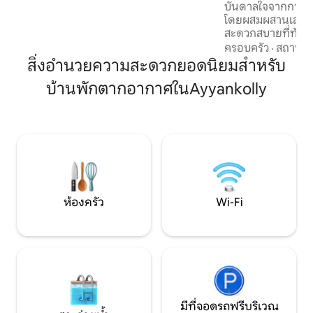
ครัน • 🌳 สวนและพื้นที่กลางแจ้งที่เงียบสงบ
บันดาลใจจากการใช้
• 🌐 การเชื่อมต่ออินเทอร์เน็ตความเร็วสูง
โดยผสมผสานเสน่ห์
พร้อมระบบสำรองสำหรับการทำงานจากที่
สะดวกสบายที่ทันสมัย
บ้าน
ประทานอาหาร และห้
ครอบครัว
·
สถานที่
เฟอร์นิเจอร์ครบค
สิ่งอำนวยความสะดวกยอดนิยมสำหรับ
หาก พื้นที่ทำงานส่
บ้านพักตากอากาศในAyyankolly
บอะคูสติก ตู้เย็น เ
แบบเผาไม้ที่อบอุ่
ภูเขาที่เย็นสบาย ไม่ว่าคุณจะกำลังมองหา
ที่พักสุดโรแมนติก ท
สำหรับการทำงานท่
วันหยุดพักผ่อนสุ
Peacock Ridge Fa
วายานาดที่ไม่เหมื
ห้องครัว
Wi-Fi
มีที่จอดรถฟรีบริเวณ