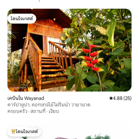
โดนใจเกสต์
โดนใจเกสต์
เคบินใน Wayanad
คะแนนเฉลี่ย 4.
4.88 (25)
คาร์ปาลูปา: คอทเทจไม้ไผ่ริมน้ำ วายานาด
ครอบครัว
·
สถานที่
·
เงียบ
โดนใจเกสต์
โดนใจเกสต์ที่สุด