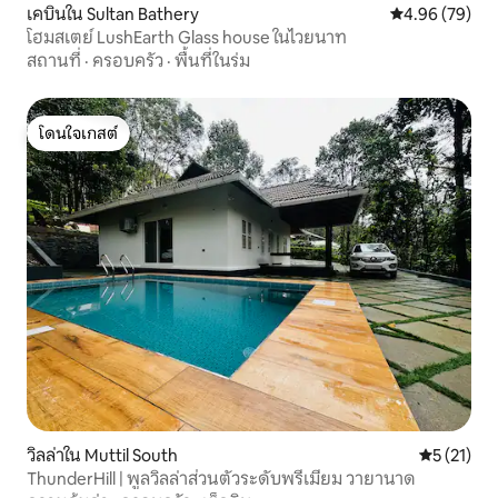
เคบินใน Sultan Bathery
คะแนนเฉลี่ย 4.
4.96 (79)
โฮมสเตย์ LushEarth Glass house ในไวยนาท
สถานที่
·
ครอบครัว
·
พื้นที่ในร่ม
โดนใจเกสต์
โดนใจเกสต์
วิลล่าใน Muttil South
คะแนนเฉลี่ย
5 (21)
ThunderHill | พูลวิลล่าส่วนตัวระดับพรีเมียม วายานาด