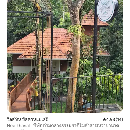
วิลล่าใน ซัลตานแบเธรี
คะแนนเฉลี่ย 4.
4.93 (14)
Neerthanal - ที่พักท่ามกลางธรรมชาติริมลำธารในวายานาด