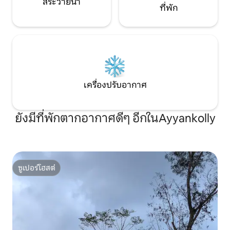
สระว่ายน้ำ
ที่พัก
เครื่องปรับอากาศ
ยังมีที่พักตากอากาศดีๆ อีกในAyyankolly
ซูเปอร์โฮสต์
ซูเปอร์โฮสต์