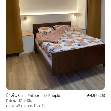
บ้านใน Saint-Philbert-du-Peuple
คะแนนเฉลี่ย 4.
4.96 (26)
กีต์เดสปตีตปลีม
ครอบครัว
·
สถานที่
·
ครัว