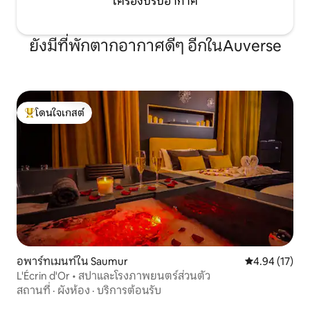
เครื่องปรับอากาศ
ยังมีที่พักตากอากาศดีๆ อีกในAuverse
โดนใจเกสต์
โดนใจเกสต์ที่สุด
อพาร์ทเมนท์ใน Saumur
คะแนนเฉลี่ย 4.
4.94 (17)
L'Écrin d'Or • สปาและโรงภาพยนตร์ส่วนตัว
สถานที่
·
ผังห้อง
·
บริการต้อนรับ