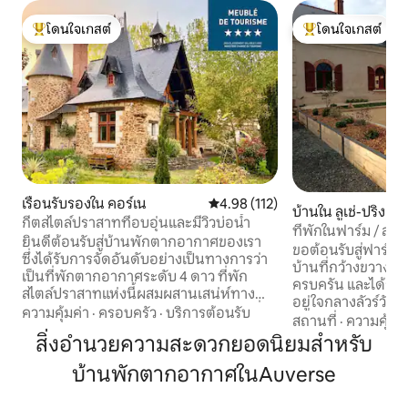
โดนใจเกสต์
โดนใจเกสต์
โดนใจเกสต์ที่สุด
โดนใจเกสต์ที่สุด
เรือนรับรองใน คอร์เน
คะแนนเฉลี่ย 4.98 จาก 5, 112 รีวิว
4.98 (112)
บ้านใน ลูเช่-ปริงเฌ
กีตสไตล์ปราสาทที่อบอุ่นและมีวิวบ่อน้ำ
ที่พักในฟาร์ม / สว
ยินดีต้อนรับสู่บ้านพักตากอากาศของเรา
ขอต้อนรับสู่ฟาร์ม! 
ซึ่งได้รับการจัดอันดับอย่างเป็นทางการว่า
บ้านที่กว้างขวาง 
เป็นที่พักตากอากาศระดับ 4 ดาว ที่พัก
ครบครัน และได้รับ
สไตล์ปราสาทแห่งนี้ผสมผสานเสน่ห์ทาง
อยู่ใจกลางลัวร์วัลเ
ประวัติศาสตร์เข้ากับความสะดวกสบายที่
ความคุ้มค่า
·
ครอบครัว
·
บริการต้อนรับ
คุณจะพบกิจกรรมม
สถานที่
·
ความคุ้มค่
ทันสมัยได้อย่างลงตัว สิ่งอำนวยความ
เคียง (กีฬา การพั
สิ่งอำนวยความสะดวกยอดนิยมสำหรับ
สะดวกสบาย: ห้องครัวพร้อมอุปกรณ์ครบ
เขา ฯลฯ) ห่างจากส
ครัน ห้องนอนที่สะดวกสบาย และเตาผิง
บ้านพักตากอากาศในAuverse
นาที ห่างจากสนาม 24
พื้นที่กลางแจ้ง: ผ่อนคลายบนระเบียงส่วน
จากสนามกอล์ฟ 24 
ตัวทั้งในร่มและกลางแจ้ง และเพลิดเพลินกับ
Baugé 25 นาที ปั่