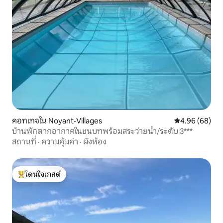
คอทเทจใน Noyant-Villages
คะแนนเฉลี่ย 4.9
4.96 (68)
บ้านพักตากอากาศในชนบทพร้อมสระว่ายน้ำ/ระดับ 3***
สถานที่
·
ความคุ้มค่า
·
ผังห้อง
โดนใจเกสต์
โดนใจเกสต์ที่สุด