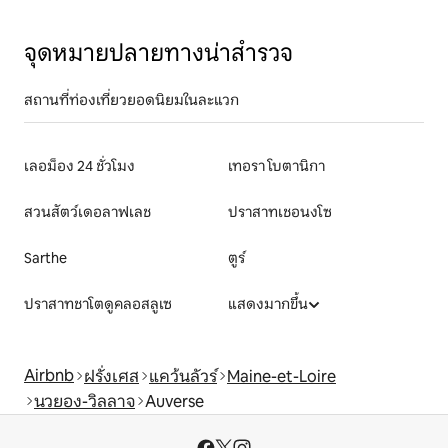
จุดหมายปลายทางน่าสำรวจ
สถานที่ท่องเที่ยวยอดนิยมในละแวก
เลอม็อง 24 ชั่วโมง
เทอรา โบตานิกา
สวนสัตว์เดอลาฟเลช
ปราสาทเชอนงโซ
Sarthe
ตูร์
ปราสาทชาโตดูคลอสลูเซ
แสดงมากขึ้น
Airbnb
ฝรั่งเศส
แคว้นลัวร์
Maine-et-Loire
นวยอง-วิลลาจ
Auverse