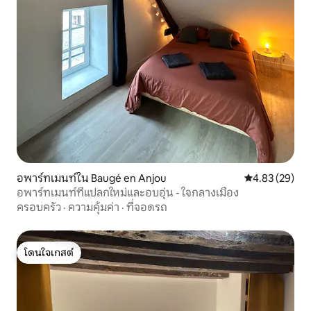
อพาร์ทเมนท์ใน Baugé en Anjou
คะแนนเฉลี่ย 4.
4.83 (29)
อพาร์ทเมนท์ที่แปลกใหม่และอบอุ่น - ใจกลางเมือง
ครอบครัว
·
ความคุ้มค่า
·
ที่จอดรถ
โดนใจเกสต์
โดนใจเกสต์