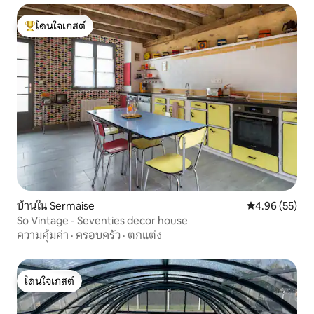
โดนใจเกสต์
โดนใจเกสต์ที่สุด
บ้านใน Sermaise
คะแนนเฉลี่ย 4.
4.96 (55)
So Vintage - Seventies decor house
ความคุ้มค่า
·
ครอบครัว
·
ตกแต่ง
โดนใจเกสต์
โดนใจเกสต์