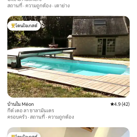
สถานที่
·
ความถูกต้อง
·
เตาย่าง
โดนใจเกสต์
โดนใจเกสต์ที่สุด
บ้านใน Méon
คะแนนเฉลี่ย 4
4.9 (42)
กีต์ เดอ ลา ซาลามันเดร
ครอบครัว
·
สถานที่
·
ความถูกต้อง
โดนใจเกสต์