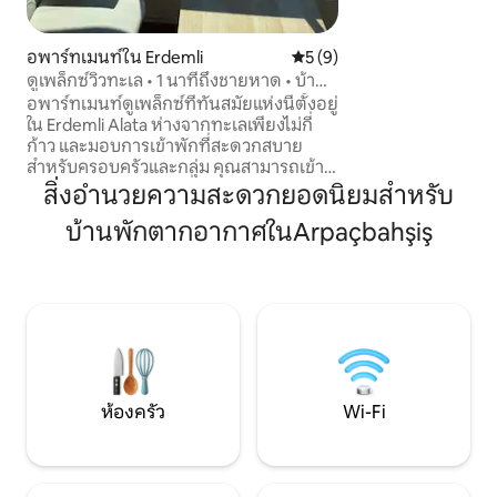
ที่สุดในเมอร์ซิน พร
พักของเราที่ต้องก
และความสะดวกสบายร่วมก
อพาร์ทเมนท์ใน Erdemli
คะแนนเฉลี่ย 5 จาก 5, 9 รีวิว
5 (9)
ชมวิวที่ไม่เหมือน
ดูเพล็กซ์วิวทะเล • 1 นาทีถึงชายหาด • บ้าน
เมดิเตอร์เรเนียนจาก
สำหรับครอบครัว
อพาร์ทเมนท์ดูเพล็กซ์ที่ทันสมัยแห่งนี้ตั้งอยู่
คุณก็จะพบว่าตัวเอง
ใน Erdemli Alata ห่างจากทะเลเพียงไม่กี่
สบาย ด้วยทำเลที่เ
ก้าว และมอบการเข้าพักที่สะดวกสบาย
เป็นตัวเลือกสำหรับ
สำหรับครอบครัวและกลุ่ม คุณสามารถเข้า
สำหรับครอบครัว คู่รั
ถึงชายหาดสาธารณะที่ใช้ได้ฟรีได้อย่าง
สิ่งอำนวยความสะดวกยอดนิยมสำหรับ
ต้องการหลีกหนีจา
ง่ายดายและเพลิดเพลินกับทะเล
ในเมือง
บ้านพักตากอากาศในArpaçbahşiş
เมดิเตอร์เรเนียน เหมาะอย่างยิ่งสำหรับการ
เข้าพักระยะสั้นและระยะยาว ด้วยทำเลที่อยู่
ใกล้กับร้านขายของชำ ร้านกาแฟ ร้าน
อาหาร โรงพยาบาล และใจกลางเมือง สัมผัส
ความสะดวกสบายเหมือนอยู่บ้านด้วยห้อง
ครัวที่มีอุปกรณ์ครบครันและพื้นที่นั่งเล่น
กว้างขวาง สามารถจัดเตรียมเตียงเด็ก
(crib) ให้กับครอบครัวที่มีเด็กเล็กได้ตาม
คำขอโดยมีค่าใช้จ่ายเพิ่มเติม 🌊☀️🏖️🏡
ห้องครัว
Wi-Fi