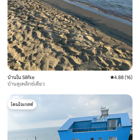
บ้านใน Silifke
คะแนนเฉลี่ย 4.
4.88 (16)
บ้านดูเพล็กซ์เดี่ยว
โดนใจเกสต์
โดนใจเกสต์