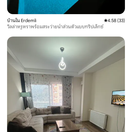
บ้านใน Erdemli
คะแนนเฉลี่ย 4.
4.58 (33)
วิลล่าหรูหราพร้อมสระว่ายน้ำส่วนตัวแบบทริปเล็กซ์