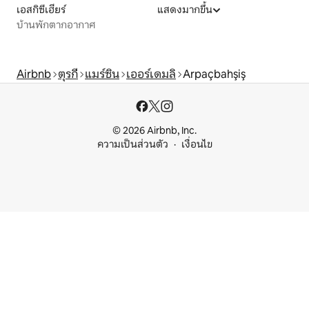
เอสกิซีเฮียร์
แสดงมากขึ้น
บ้านพักตากอากาศ
Airbnb
ตุรกี
แมร์ซิน
เออร์เดมลิ
Arpaçbahşiş
© 2026 Airbnb, Inc.
ความเป็นส่วนตัว
เงื่อนไข