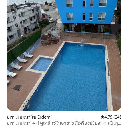
อพาร์ทเมนท์ใน Erdemli
คะแนนเฉลี่ย 4.
4.79 (24)
อพาร์ทเมนท์ 4+1 ดูเพล็กซ์ในอายาช มีเครื่องปรับอากาศในทุก