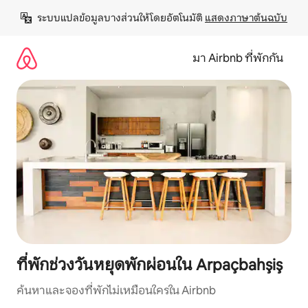
ข้าม
ระบบแปลข้อมูลบางส่วนให้โดยอัตโนมัติ 
แสดงภาษาต้นฉบับ
ไป
ยัง
เนื้อหา
มา Airbnb ที่พักกัน
ที่พักช่วงวันหยุดพักผ่อนใน Arpaçbahşiş
ค้นหาและจองที่พักไม่เหมือนใครใน Airbnb