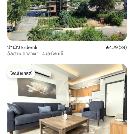
บ้านใน Erdemli
คะแนนเฉลี่ย 4.
4.79 (39)
อิลฮาน อาลาตา - 4 เอร์เดมลี
โดนใจเกสต์
โดนใจเกสต์