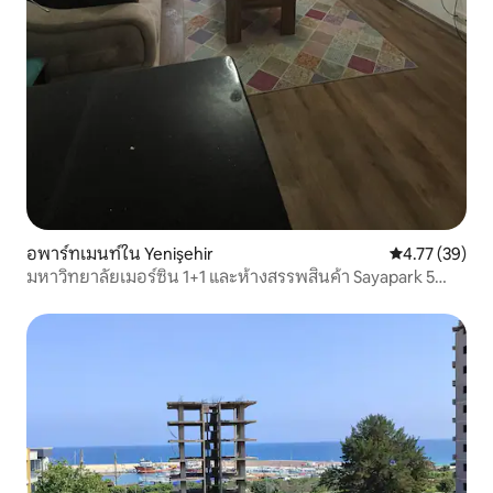
อพาร์ทเมนท์ใน Yenişehir
คะแนนเฉลี่ย 4.
4.77 (39)
มหาวิทยาลัยเมอร์ซิน 1+1 และห้างสรรพสินค้า Sayapark 5
นาที