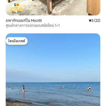
อพาร์ทเมนท์ใน Mezitli
คะแนนเฉลี่ย
5 (22)
ศูนย์กลางการออกแบบสมัยใหม่ 1+1
โดนใจเกสต์
โดนใจเกสต์