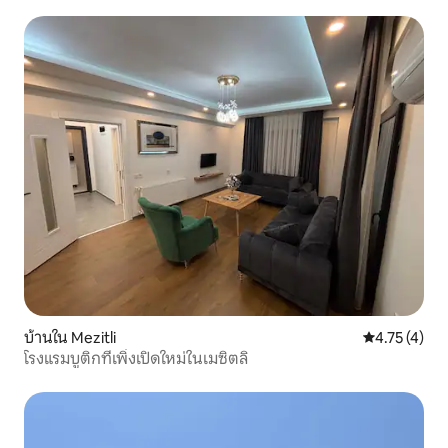
ห้อง
บ้านใน Mezitli
คะแนนเฉลี่ย 4
4.75 (4)
โรงแรมบูติกที่เพิ่งเปิดใหม่ในเมซิตลิ