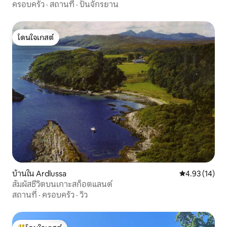
ครอบครัว
·
สถานที่
·
ปั่นจักรยาน
โดนใจเกสต์
โดนใจเกสต์
บ้านใน Ardlussa
คะแนนเฉลี่ย 4.
4.93 (14)
สัมผัสชีวิตบนเกาะสก็อตแลนด์
สถานที่
·
ครอบครัว
·
วิว