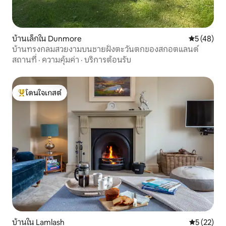
บ้านเล็กใน Dunmore
คะแนนเฉลี่ย
5 (48)
บ้านทรงกลมสวยงามบนชายฝั่งตะวันตกของสกอตแลนด์
สถานที่
·
ความคุ้มค่า
·
บริการต้อนรับ
โดนใจเกสต์
โดนใจเกสต์ที่สุด
บ้านใน Lamlash
คะแนนเฉลี่ย
5 (22)