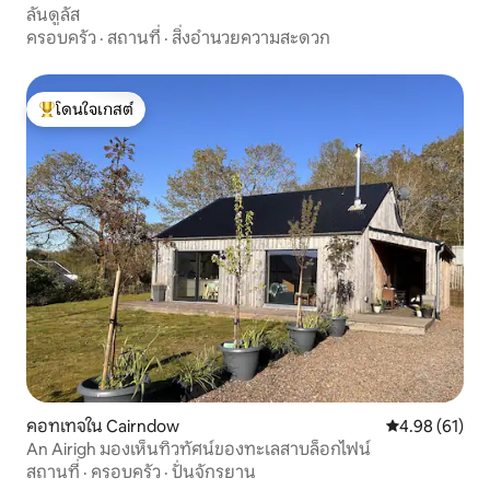
ลันดูลัส
ครอบครัว
·
สถานที่
·
สิ่งอำนวยความสะดวก
โดนใจเกสต์
โดนใจเกสต์ที่สุด
คอทเทจใน Cairndow
คะแนนเฉลี่ย 4.
4.98 (61)
An Airigh มองเห็นทิวทัศน์ของทะเลสาบล็อกไฟน์
สถานที่
·
ครอบครัว
·
ปั่นจักรยาน