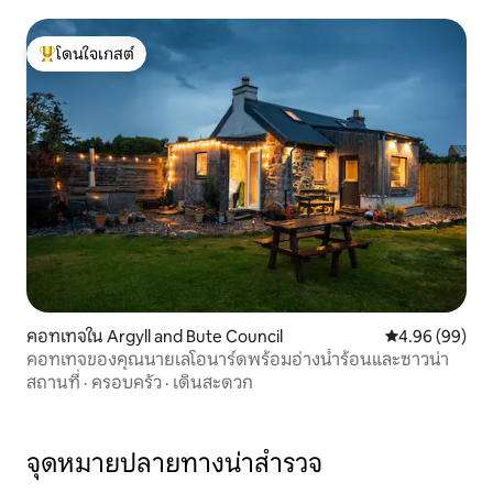
โดนใจเกสต์
โดนใจเกสต์ที่สุด
คอทเทจใน Argyll and Bute Council
คะแนนเฉลี่ย 4.9
4.96 (99)
คอทเทจของคุณนายเลโอนาร์ดพร้อมอ่างน้ำร้อนและซาวน่า
สถานที่
·
ครอบครัว
·
เดินสะดวก
จุดหมายปลายทางน่าสำรวจ