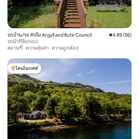
รถบ้าน/รถ RVใน Argyll and Bute Council
คะแนนเฉลี่ย 4.
4.89 (56)
รถม้าที่ล็อกอเว
สถานที่
·
ความคุ้มค่า
·
ความถูกต้อง
โดนใจเกสต์
โดนใจเกสต์ที่สุด