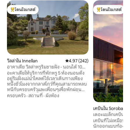
โดนใจเกสต์
โดนใจเกสต์
โดนใจเกสต์ที่สุด
โดนใจเกสต์ที่สุด
วิลล่าใน Innellan
คะแนนเฉลี่ย 4.97 จาก 5, 242 รีวิว
4.97 (242)
อาคาเดีย วิลล่าหรูริมชายฝั่ง - นอนได้ 10
คน
อะคาเดียให้บริการที่พักหรู 5 ห้องนอนตั้ง
อยู่ริมฝั่งแม่น้ำไคลด์ใช้เวลาเดินทางเพียง
หนึ่งชั่วโมงจากกลาสโกว์ที่คุณสามารถหลบ
หนีกับครอบครัวและเพื่อนๆเพื่อพักผ่อน
และผ่อนคลาย ตั้งอยู่ในหมู่บ้านเล็กๆที่
ครอบครัว
·
สถานที่
·
ผังห้อง
งดงามของ Innellan 4 ไมล์นอก Dunoon
สวนที่เงียบสงบอย่างสมบูรณ์มีความเป็น
เคบินใน Soroba
ส่วนตัวอย่างสมบูรณ์ อะคาเดียเป็นที่พักที่
เดอะแบล็กเคบิน โอ
ทำให้คุณรู้สึกเหมือนอยู่บ้านด้วยโรงแรม
เคบินที่ไม่เหมือนใคร
และผับท้องถิ่นที่อยู่ห่างออกไปเพียงไม่กี่
นักออกแบบท้องถิ่นแ
นาที ใช้โต๊ะพูลและโซนพักผ่อนกลางแจ้ง