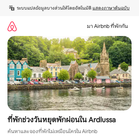
ข้าม
ระบบแปลข้อมูลบางส่วนให้โดยอัตโนมัติ 
แสดงภาษาต้นฉบับ
ไป
ยัง
เนื้อหา
มา Airbnb ที่พักกัน
ที่พักช่วงวันหยุดพักผ่อนใน Ardlussa
ค้นหาและจองที่พักไม่เหมือนใครใน Airbnb