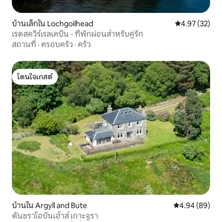
บ้านเล็กใน Lochgoilhead
คะแนนเฉลี่ย 4.
4.97 (32)
เรดสควิร์เรลเคบิน - ที่พักผ่อนสำหรับคู่รัก
สถานที่
·
ครอบครัว
·
ครัว
โดนใจเกสต์
โดนใจเกสต์
บ้านใน Argyll and Bute
คะแนนเฉลี่ย 4.9
4.94 (89)
ดันชราโอบันเฮ้าส์ เกาะจูรา