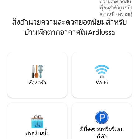
ความสะดวกสบายแล
ของเราให้เกิดประโยชน์สูงสุดพร้อมอ่างน้ำ
เรื่องสำคัญ เคบินที่มีสไตล์ไม่เหมือนใครมี
ร้อนและพื้นที่รับประทานอาหารบาร์บีคิว
พื้นที่นั่งเล่นครัวพ
สถานที่
·
ความคุ้มค่
นอนซูเปอร์คิงไซส์ห
สิ่งอำนวยความสะดวกยอดนิยมสำหรับ
กว้างขวางพร้อมอ่างน้ำร้อน ต
บ้านพักตากอากาศในArdlussa
เขาสูงคุณสามารถ
เพลิดเพลินกับวิวพา
เหนือเทือกเขาโอบันและเ
เป็นสถานที่ที่เหม
โรแมนติกและเป็นฐ
ตะวันตกที่🏴ยอดเ
ห้องครัว
Wi-Fi
มีที่จอดรถฟรีบริเวณ
สระว่ายน้ำ
ที่พัก