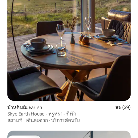
บ้านดินใน Earlish
คะแนนเฉลี่ย
5 (39)
Skye Earth House - หรูหรา - ที่พัก
สถานที่
·
เดินสะดวก
·
บริการต้อนรับ