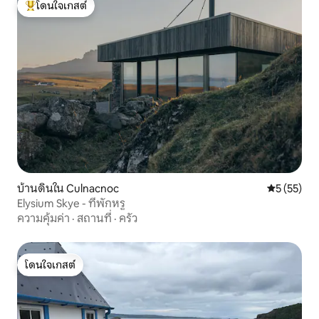
โดนใจเกสต์
โดนใจเกสต์ที่สุด
บ้านดินใน Culnacnoc
คะแนนเฉลี่ย
5 (55)
Elysium Skye - ที่พักหรู
ความคุ้มค่า
·
สถานที่
·
ครัว
โดนใจเกสต์
โดนใจเกสต์