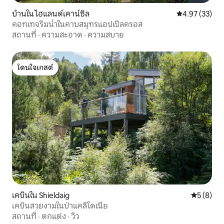
บ้านใน ไฮแลนด์เคาน์ซิล
คะแนนเฉลี่ย 4.
4.97 (33)
คอทเทจริมน้ำในคาบสมุทรแอปเปิลครอส
สถานที่
·
ความสะอาด
·
ความสบาย
โดนใจเกสต์
โดนใจเกสต์
เคบินใน Shieldaig
คะแนนเฉลี่
5 (8)
เคบินสวยงามในป่าแคลิโดเนีย
สถานที่
·
ตกแต่ง
·
วิว