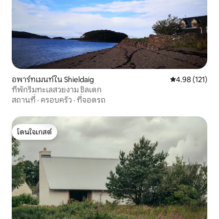
อพาร์ทเมนท์ใน Shieldaig
คะแนนเฉลี่ย 4.9
4.98 (121)
ที่พักริมทะเลสวยงาม ชิลเดก
สถานที่
·
ครอบครัว
·
ที่จอดรถ
โดนใจเกสต์
โดนใจเกสต์