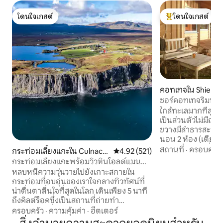
โดนใจเกสต์
โดนใจเกสต์
โดนใจเกสต์
โดนใจเกสต์ที่สุด
คอทเทจใน Shieldai
ชอร์คอทเทจริมทะเ
ใกล้ทะเลมากที่สุดเ
เป็นส่วนตัวไม่มีถนน
ขวางมีลำธารสะพานแ
นอน 2 ห้อง (เตียงคู่
หลัง) ห้องครัวที่ยอ
สถานที่
·
ครอบครัว
กระท่อมเลี้ยงแกะใน Culnacn
คะแนนเฉลี่ย 4.92 จาก 5, 521 รีวิว
4.92 (521)
อาหารห้องนั่งเล่นที
oc
กระท่อมเลี้ยงแกะพร้อมวิวหินโอลด์แมน
รับแสงแดดและวิวสู
ออฟสตอร์
หลบหนีความวุ่นวายไปยังเกาะสกายใน
จากไม้ ตั้งอยู่ที่ป
กระท่อมที่อบอุ่นของเราใจกลางทิวทัศน์ที่
ในระยะเดินถึงผับร
น่าตื่นตาตื่นใจที่สุดในโลก เดินเพียง 5 นาที
สถานที่ที่สมบูรณ
ถึงคิลต์ร็อคซึ่งเป็นสถานที่ถ่ายทำ
อินทรีทะเลนากแมว
ภาพยนตร์เรื่องใหม่ของไฮแลนเดอร์ และมี
ครอบครัว
·
ความคุ้มค่า
·
ฮีตเตอร์
ตกดินมหัศจรรย์แล
ลานกลางแจ้งให้นั่งพักผ่อนพร้อมวิว