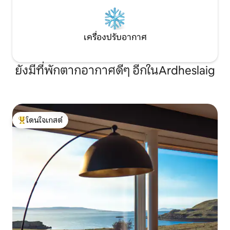
เครื่องปรับอากาศ
ยังมีที่พักตากอากาศดีๆ อีกในArdheslaig
โดนใจเกสต์
โดนใจเกสต์ที่สุด