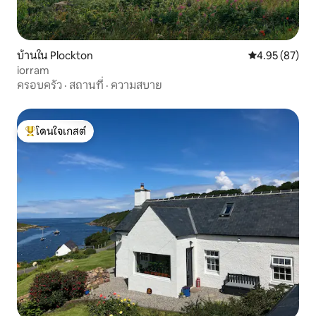
บ้านใน Plockton
คะแนนเฉลี่ย 4.
4.95 (87)
iorram
ครอบครัว
·
สถานที่
·
ความสบาย
โดนใจเกสต์
โดนใจเกสต์ที่สุด