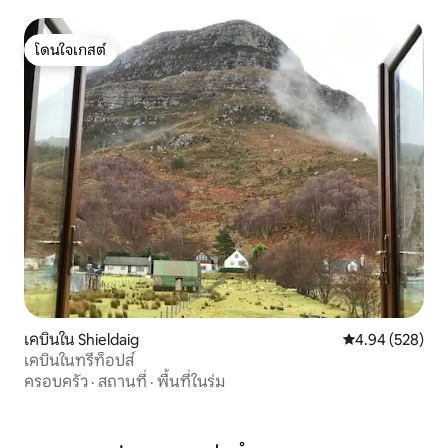
โดนใจเกสต์
โดนใจเกสต์
เคบินใน Shieldaig
คะแนนเฉลี่ย 4.94
4.94 (528)
เคบินในทรีท็อปส์
ครอบครัว
·
สถานที่
·
พื้นที่ในร่ม