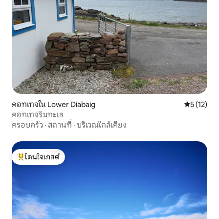
คอทเทจใน Lower Diabaig
คะแนนเฉลี่ย
5 (12)
คอทเทจริมทะเล
ครอบครัว
·
สถานที่
·
บริเวณใกล้เคียง
โดนใจเกสต์
โดนใจเกสต์ที่สุด