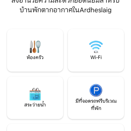
สิ่งอำนวยความสะดวกยอดนิยมสำหรับ
ทิวทัศน์ที่สวยงามของ Old Man of Storr ขับ
บ้านพักตากอากาศในArdheslaig
รถ 10 นาทีถึงคิเริงเพื่อเดินป่าและไปยังหาด
สตาฟฟินที่มีรอยเท้าดินโซร์ คุณจะไม่มีวัน
ลืมการเดินทางครั้งนี้ในเร็วๆ นี้! อบอุ่นในฤดู
หนาว อุปกรณ์ครบครันและตกแต่งด้วย
ภาพถ่ายของเจ้าของที่พักซึ่งเป็นช่างภาพ
ภูมิทัศน์มืออาชีพ
ห้องครัว
Wi-Fi
มีที่จอดรถฟรีบริเวณ
สระว่ายน้ำ
ที่พัก