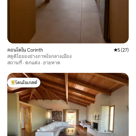
คอนโดใน Corinth
คะแนนเฉลี่ย
5 (27)
สตูดิโอของช่างภาพใจกลางเมือง
สถานที่
·
ตกแต่ง
·
ชายหาด
โดนใจเกสต์
โดนใจเกสต์ที่สุด