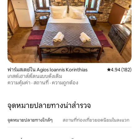
ฟาร์มสเตย์ใน Agios Ioannis Korinthias
คะแนนเฉลี่ย 4.9
4.94 (182)
เกสต์เฮาส์สโตนแบบดั้งเดิม
ความคุ้มค่า
·
สถานที่
·
ความถูกต้อง
จุดหมายปลายทางน่าสำรวจ
จุดหมายปลายทางใกล้ๆ
สถานที่ท่องเที่ยวยอดนิยมในละแวก