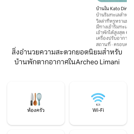
แหล่งประวัติศาสตร์ของ Corinth Canal,
Acrocorinth, Nafplio และ Mycenae ได้
บ้านใน Kato Dimin
อย่างง่ายดายซึ่งมอบความสมดุลที่สมบูรณ์
บ้านริมทะเลสำหรับ 
แบบของธรรมชาติวัฒนธรรมและการพัก
ใหญ่และวิวทะเล
วิลล่าที่หรูหราแห่ง
ผ่อน
มีทางเข้าริมทะเลโด
เข้าพักได้สูงสุด 6
เครื่องปรับอากาศใหม
ได้รับการปรับปรุงให
สถานที่
·
ครอบครัว
การตกแต่งภายในที
สิ่งอำนวยความสะดวกยอดนิยมสำหรับ
หน้าต่างประหยัดพ
บ้านพักตากอากาศในArcheo Limani
แมลงที่ประตูระเบี
ทะเลสดชื่นไหลเวียนไ
เพลิดเพลินกับการใช
ที่ระเบียง 2 ระเบียง
ปลอดภัย 2 คันและ W
จำนวนคืนขั้นต่ำ: 5 
ห้องครัว
Wi-Fi