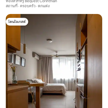
ห้องสวีทหรู Bequest Corinthian
สถานที่
·
ครอบครัว
·
ตกแต่ง
โดนใจเกสต์
โดนใจเกสต์