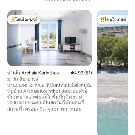
โดนใจเกสต์
โดนใจเกสต์
โดนใจเกสต์ที่สุด
โดนใจเกสต์ที่สุด
บ้านใน Archaia Korinthos
คะแนนเฉลี่ย 4.99 จาก 5, 81 รีวิว
4.99 (81)
มาร์เคลินาฮาวส์
บ้านขนาด 50 ตร.ม. ที่มีเสน่ห์แห่งนี้ตั้งอยู่ใน
หมู่บ้าน Archaia Korinthos ล้อมรอบด้วย
ต้นมะนาวและต้นส้มในพื้นที่กว้างขวาง
2000 ตารางเมตร เป็นสถานที่พักผ่อนที่
เหมาะสำหรับการพักผ่อนและความเงียบ
สถานที่
·
ครอบครัว
·
คุณภาพการนอน
สงบเหมาะสำหรับคู่รักครอบครัวขนาดเล็ก
และเจ้าของสัตว์เลี้ยง ทำเลที่ตั้งเหมาะ
สำหรับการพักผ่อนช่วงวันหยุดสุดสัปดาห์
จากเอเธนส์และพื้นที่โดยรอบและเข้าถึง