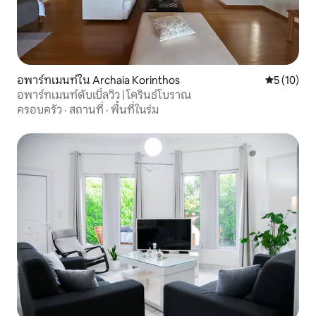
อพาร์ทเมนท์ใน Archaia Korinthos
คะแนนเฉลี่ย
5 (10)
อพาร์ทเมนท์ดับเบิ้ลวิว | โครินธ์โบราณ
ครอบครัว
·
สถานที่
·
พื้นที่ในร่ม