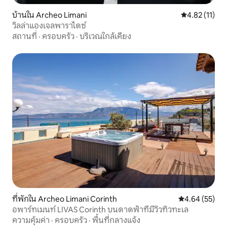
บ้านใน Archeo Limani
คะแนนเฉลี่ย 4.
4.82 (11)
วิลล่าแองเจลพาราไดซ์
สถานที่
·
ครอบครัว
·
บริเวณใกล้เคียง
ที่พักใน Archeo Limani Corinth
คะแนนเฉลี่ย 4.
4.64 (55)
อพาร์ทเมนท์ LIVAS Corinth บนดาดฟ้าที่มีวิวทิวทะเล
ความคุ้มค่า
·
ครอบครัว
·
พื้นที่กลางแจ้ง