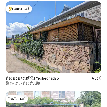
โดนใจเกสต์
โดนใจเกสต์ที่สุด
ห้องนอนส่วนตัวใน Yeghegnadzor
คะแนนเฉลี่
5 (7)
อีเลฟเว่น - ห้องดับเบิ้ล
โดนใจเกสต์
โดนใจเกสต์