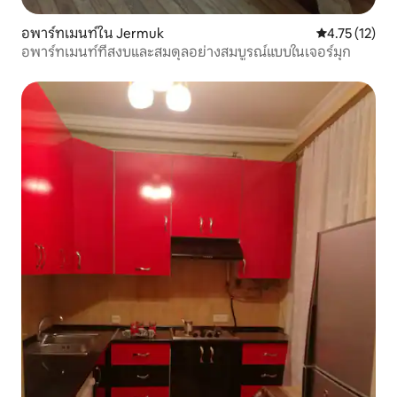
อพาร์ทเมนท์ใน Jermuk
คะแนนเฉลี่ย 4.
4.75 (12)
อพาร์ทเมนท์ที่สงบและสมดุลอย่างสมบูรณ์แบบในเจอร์มุก