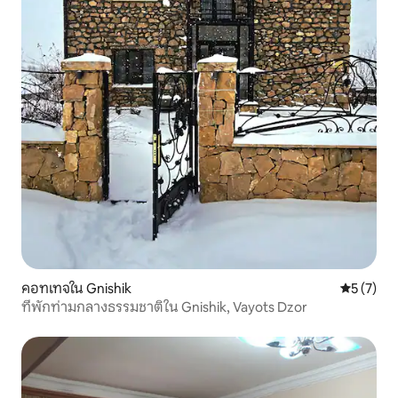
คอทเทจใน Gnishik
คะแนนเฉลี่
5 (7)
ที่พักท่ามกลางธรรมชาติใน Gnishik, Vayots Dzor