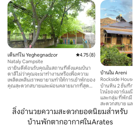
เต็นท์ใน Yeghegnadzor
คะแนนเฉลี่ย 4.75 จาก 5, 8 รีวิว
4.75 (8)
Nataly Campsite
เรายินดีต้อนรับคุณในสถานที่ตั้งแคมป์นา
บ้านใน Areni
ตาลีไม่ว่าคุณจะมาทำงานหรือเพื่อความ
Rockside House Are
เพลิดเพลินเราพยายามทำให้การเข้าพักของ
ภูเขา
คุณสะดวกสบายและผ่อนคลายมากที่สุด
บ้านหิน 2 ชั้นที่กว
เท่าที่จะเป็นไปได้ เราคิดว่าผู้เข้าพักของเรา
ไวน์ของอาร์เมเนีย
จำเป็นต้องได้รับการดูแลเพื่อให้รู้สึกว่าพวก
และกลุ่ม ที่พักมี 4 ห้องนอน พื้นที่นั่งเล่นที่
เขาได้รับการต้อนรับเนื่องจากพวกเขาอยู่
สะดวกสบาย และระเบี
ไกลบ้าน นั่นเป็นเหตุผลที่เราต้องการทำให้
เพลิดเพลินไปกับสว
สิ่งอำนวยความสะดวกยอดนิยมสำหรับ
การเข้าพักของพวกเขาเป็นประสบการณ์ที่
ต้นไม้ผล สระว่ายน
บ้านพักตากอากาศในArates
ดีในการใช้ชีวิต เราอยากให้พวกเขา
พื้นที่บาร์บีคิว ใกล้
เพลิดเพลินไปกับ Yeghegnadzor เรามี
อารามโนราวังค์ ที่พักแห่งนี้อยู่ใกล้โรงบ่ม
ข้อมูลเกี่ยวกับโบสถ์นิทรรศการพิพิธภัณฑ์ที่
ไวน์ในท้องถิ่น ถ้ำ
จัดขึ้นใน Yeghegnadzor
ค์ และมอบการผสมผ