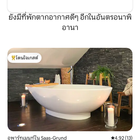
ยังมีที่พักตากอากาศดีๆ อีกในอันตรอนาพิ
อานา
โดนใจเกสต์
โดนใจเกสต์ที่สุด
อพาร์ทเมนท์ใน Saas-Grund
คะแนนเฉลี่ย 4.
4.92 (13)