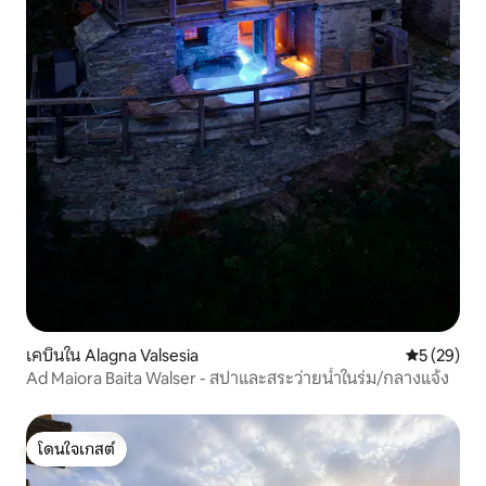
เคบินใน Alagna Valsesia
คะแนนเฉลี่ย
5 (29)
Ad Maiora Baita Walser - สปาและสระว่ายน้ำในร่ม/กลางแจ้ง
โดนใจเกสต์
โดนใจเกสต์