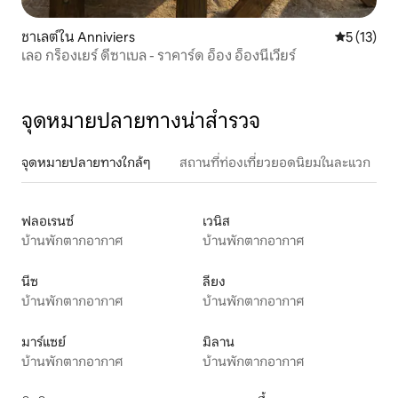
ชาเลต์ใน Anniviers
คะแนนเฉลี่ย
5 (13)
เลอ กร็องเยร์ ดีซาเบล - ราคาร์ด อ็อง อ็องนีเวียร์
จุดหมายปลายทางน่าสำรวจ
จุดหมายปลายทางใกล้ๆ
สถานที่ท่องเที่ยวยอดนิยมในละแวก
ฟลอเรนซ์
เวนิส
บ้านพักตากอากาศ
บ้านพักตากอากาศ
นีซ
ลียง
บ้านพักตากอากาศ
บ้านพักตากอากาศ
มาร์แซย์
มิลาน
บ้านพักตากอากาศ
บ้านพักตากอากาศ