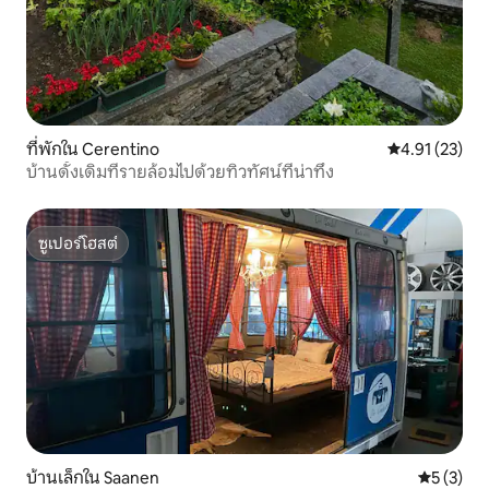
ที่พักใน Cerentino
คะแนนเฉลี่ย 4.
4.91 (23)
บ้านดั้งเดิมที่รายล้อมไปด้วยทิวทัศน์ที่น่าทึ่ง
ซูเปอร์โฮสต์
ซูเปอร์โฮสต์
บ้านเล็กใน Saanen
คะแนนเฉลี่
5 (3)