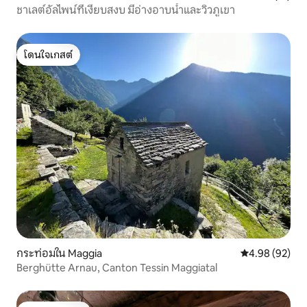
ชาเลต์อัลไพน์ที่เงียบสงบ มีอ่างอาบน้ำและวิวภูเขา
โดนใจเกสต์
โดนใจเกสต์
กระท่อมใน Maggia
คะแนนเฉลี่ย 4.
4.98 (92)
Berghütte Arnau, Canton Tessin Maggiatal