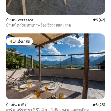
บ้านใน Verzasca
คะแนนเฉลี่ย
5 (42)
บ้านสไตล์ชนบทเก่าพร้อมวิวสวยและสวน
โดนใจเกสต์
โดนใจเกสต์ที่สุด
บ้านใน มาซีรา
คะแนนเฉลี่ย
5 (26)
ลาร์ เทอร์ราซซา ดี ริโวเรีย – วิวที่สวยงามและระเบียง