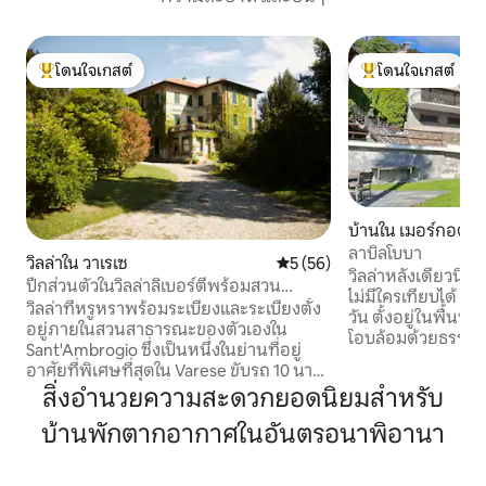
โดนใจเกสต์
โดนใจเกสต์
โดนใจเกสต์ที่สุด
โดนใจเกสต์ที่สุด
บ้านใน เมอร์กอตโซ
ลาบิลโบบา
วิลล่าใน วาเรเซ
คะแนนเฉลี่ย 5 จาก 5, 56 รีวิว
5 (56)
วิลล่าหลังเดี่ยวนี้ม
ปีกส่วนตัวในวิลล่าลิเบอร์ตี้พร้อมสวน
ไม่มีใครเทียบได้ มอบ
สาธารณะ
วิลล่าที่หรูหราพร้อมระเบียงและระเบียงตั้ง
วัน ตั้งอยู่ในพื้นที
อยู่ภายในสวนสาธารณะของตัวเองใน
โอบล้อมด้วยธรรม
Sant'Ambrogio ซึ่งเป็นหนึ่งในย่านที่อยู่
ส่อง เป็นโอเอซิสแ
อาศัยที่พิเศษที่สุดใน Varese ขับรถ 10 นาที
เพียงไม่กี่นาทีจา
จากซาครอมอนเต (แหล่งมรดกโลกของ
สิ่งอำนวยความสะดวกยอดนิยมสำหรับ
ท้องถิ่น ศูนย์กลาง
องค์การยูเนสโก) และ 40 นาทีจากทะเลสาบ
หมู่บ้านซึ่งมีสถานท
บ้านพักตากอากาศในอันตรอนาพิอานา
โคโม จุดหมายปลายทางที่เหมาะสำหรับการ
ความสะดวกทั้งหมด
เดิน ว่ายน้ำ และปั่นจักรยาน เชื่อมต่อกับ
นาทีโดยการเดิน ก
ศูนย์กลางประวัติศาสตร์ของวาเรเซได้เป็น
เป็นเรื่องง่าย ทำให