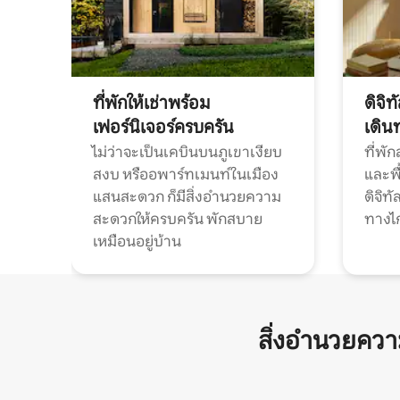
ที่พักให้เช่าพร้อม
ดิจิ
เฟอร์นิเจอร์ครบครัน
เดิน
ไม่ว่าจะเป็นเคบินบนภูเขาเงียบ
ที่พั
สงบ หรืออพาร์ทเมนท์ในเมือง
และพื
แสนสะดวก ก็มีสิ่งอำนวยความ
ดิจิ
สะดวกให้ครบครัน พักสบาย
ทางไ
เหมือนอยู่บ้าน
สิ่งอำนวยคว