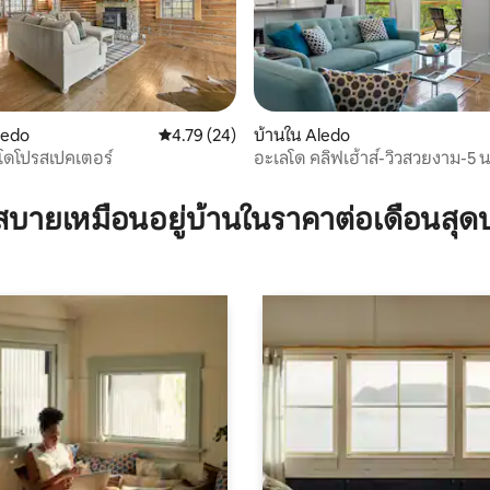
ledo
คะแนนเฉลี่ย 4.79 จาก 5, 24 รีวิว
4.79 (24)
บ้านใน Aledo
โดโปรสเปคเตอร์
อะเลโด คลิฟเฮ้าส์-วิวสวยงาม-5 น
, 4 รีวิว
เมือง
บายเหมือนอยู่บ้านในราคาต่อเดือนสุด