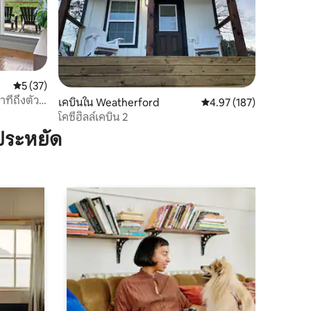
คะแนนเฉลี่ย 5 จาก 5, 37 รีวิว
5 (37)
าทีถึงตัว
เคบินใน Weatherford
คะแนนเฉลี่ย 4.97 จาก 5, 
4.97 (187)
โคซี่ฮิลล์เคบิน 2
ประหยัด