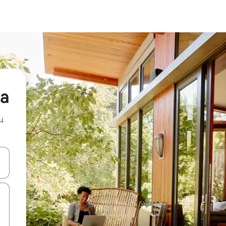
ta
น
ลการค้นหา