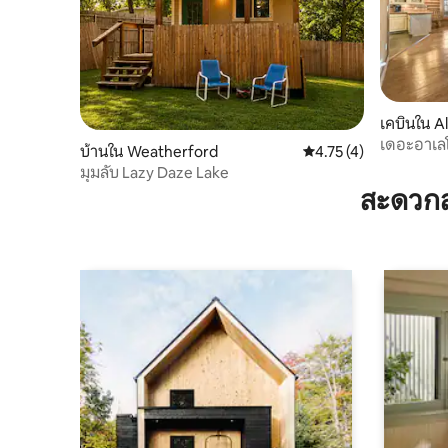
เคบินใน A
เดอะอาเล
บ้านใน Weatherford
คะแนนเฉลี่ย 4.75 จาก 5
4.75 (4)
มุมลับ Lazy Daze Lake
สะดวกส