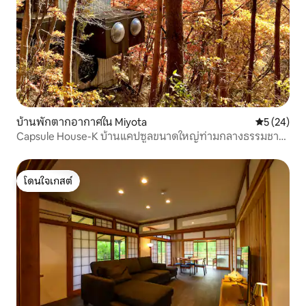
บ้านพักตากอากาศใน Miyota
คะแนนเฉลี่ย
5 (24)
Capsule House-K บ้านแคปซูลขนาดใหญ่ท่ามกลางธรรมชาติ
ออกแบบโดยคิโชะ คุโระกะวะ
โดนใจเกสต์
โดนใจเกสต์