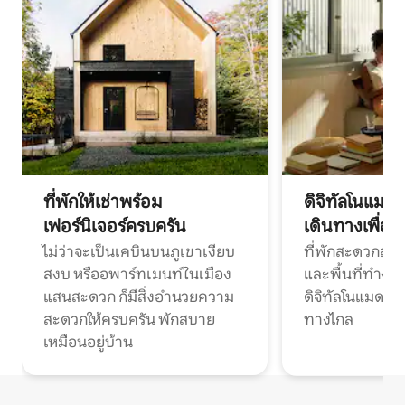
ที่พักให้เช่าพร้อม
ดิจิทัลโนแมด
เฟอร์นิเจอร์ครบครัน
เดินทางเพื่อ
ไม่ว่าจะเป็นเคบินบนภูเขาเงียบ
ที่พักสะดวกสบา
สงบ หรืออพาร์ทเมนท์ในเมือง
และพื้นที่ทำงา
แสนสะดวก ก็มีสิ่งอำนวยความ
ดิจิทัลโนแมดแ
สะดวกให้ครบครัน พักสบาย
ทางไกล
เหมือนอยู่บ้าน