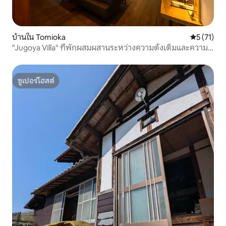
บ้านใน Tomioka
คะแนนเฉลี่ย
5 (71)
"Jugoya Villa" ที่พักผสมผสานระหว่างความดั้งเดิมและความ
ทันสมัย สูงสุด 13 คน บาร์บีคิวแบบมีหลังคา เป็นมิตรกับ
ครอบครัว
ซูเปอร์โฮสต์
ซูเปอร์โฮสต์