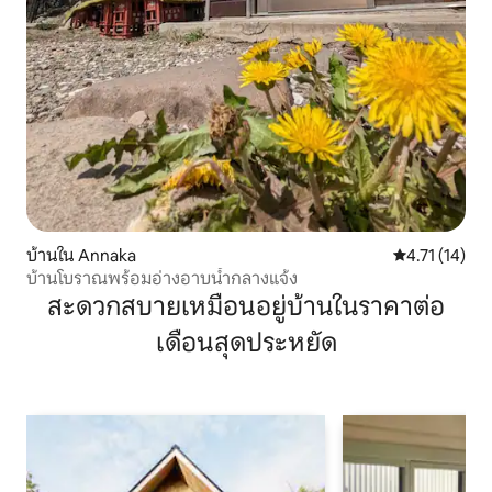
บ้านใน Annaka
คะแนนเฉลี่ย 4.
4.71 (14)
บ้านโบราณพร้อมอ่างอาบน้ำกลางแจ้ง
สะดวกสบายเหมือนอยู่บ้านในราคาต่อ
เดือนสุดประหยัด