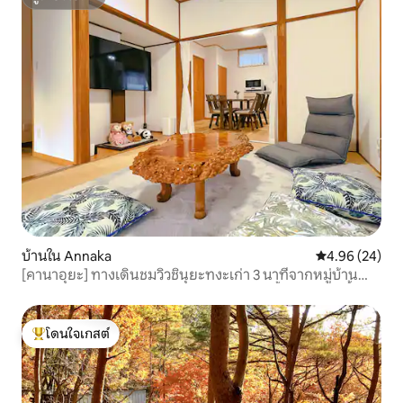
ซูเปอร์โฮสต์
บ้านใน Annaka
คะแนนเฉลี่ย 4.
4.96 (24)
[คานาอุยะ] ทางเดินชมวิวชินุยะทงะเก่า 3 นาทีจากหมู่บ้าน
วัฒนธรรมรถไฟ 25 นาทีจากคารุอิซาวะ เช่าทั้งหลัง 2 คืนขึ้นไป
โดนใจเกสต์
โดนใจเกสต์ที่สุด