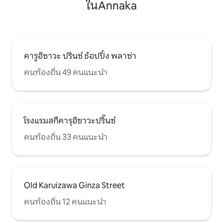
ในAnnaka
คารูอิซาวะ ปรินซ์ ช้อปปิ้ง พลาซ่า
คนท้องถิ่น 49 คนแนะนำ
โรงแรมสกีคารุอิซาวะปริ๊นซ์
คนท้องถิ่น 33 คนแนะนำ
Old Karuizawa Ginza Street
คนท้องถิ่น 12 คนแนะนำ