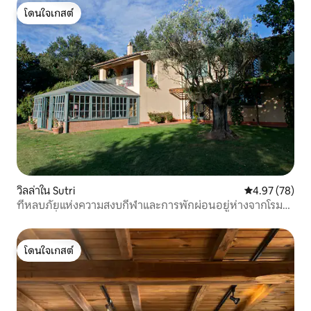
โดนใจเกสต์
โดนใจเกสต์
วิลล่าใน Sutri
คะแนนเฉลี่ย 4.
4.97 (78)
ที่หลบภัยแห่งความสงบกีฬาและการพักผ่อนอยู่ห่างจากโรม
เพียงไม่กี่ก้าว
โดนใจเกสต์
โดนใจเกสต์