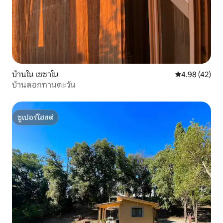
บ้านใน เชซาโน
คะแนนเฉลี่ย 4.
4.98 (42)
บ้านดอกทานตะวัน
ซูเปอร์โฮสต์
ซูเปอร์โฮสต์