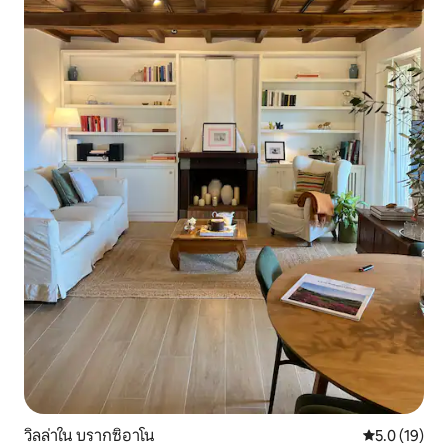
วิลล่าใน บรากซิอาโน
คะแนนเฉลี่ย 5
5.0 (19)