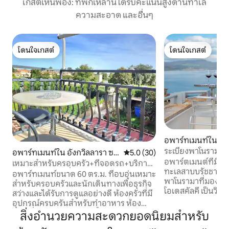
เกสต์เห็นพ้อง: ที่พักเหล่านี้ได้รับคะแนนสูงด้านทำเล
ความสะอาด และอื่นๆ
โดนใจเกสต์
โดนใจเกสต์
โดนใจเกสต์
โดนใจเกสต์
อพาร์ทเมนท์ใน บร
ระเบียงพาโนรามาริ
อพาร์ทเมนท์ใน อังกวิลลารา ซา
คะแนนเฉลี่ย 5.0 จาก 5, 30 รีวิว
5.0 (30)
อพาร์ตเมนต์ที่มีเสน
บาเซีย
เหมาะสำหรับครอบครัว+ที่จอดรถ+บริการ
ทะเลสาบบรัชชาโนเพ
และรถไฟ "ดาแมรี่"
อพาร์ทเมนท์ขนาด 60 ตร.ม. ที่อบอุ่นเหมาะ
พาโนรามาที่มองเ
สำหรับครอบครัวและนักเดินทางเพื่อธุรกิจ
โอเดสคัลคี เป็นวิวที
สว่างและได้รับการดูแลอย่างดี ห้องครัวที่มี
ความประทับใจให้กั
อุปกรณ์ครบครันสำหรับทำอาหาร ห้อง
การตกแต่งภายในที่
นอนที่สะดวกสบาย ห้องน้ำขนาดใหญ่
สิ่งอำนวยความสะดวกยอดนิยมสำหรับ
ออกแบบมาอย่างพิถ
พร้อมอ่างอาบน้ำและเครื่องซักผ้า ระเบียง