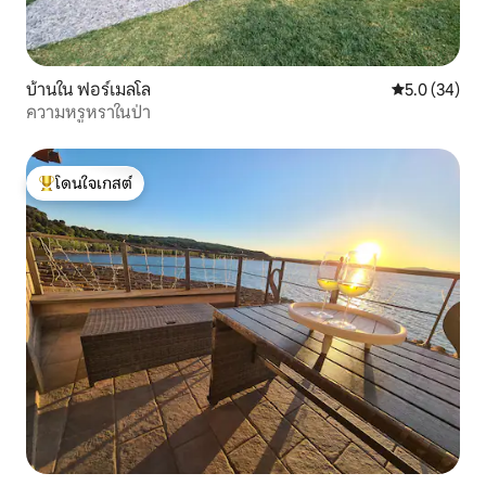
บ้านใน ฟอร์เมลโล
คะแนนเฉลี่ย 5
5.0 (34)
ความหรูหราในป่า
โดนใจเกสต์
โดนใจเกสต์ที่สุด