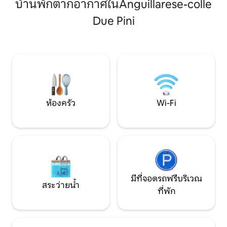
ที่หรูหราและผ่อนค
บ้านพักตากอากาศในAnguillarese-colle
และสวนส่วนตัวที่ปูพื้น เหมาะสำหรับการ
รูปวงกลมที่โดดเด
พักผ่อนและเด็ก ๆ ที่จอดรถริมถนนหน้าอ
Due Pini
ซึ่งเป็นรายละเอียดท
พาร์ทเมนท์ฟรี ใกล้กับบริการทั้งหมดและ
การเข้าพักเป็นไปอย
สถานีรถไฟที่มีการเชื่อมต่อโดยตรงไปยังโรม
จดจำอย่างแท้จริง 
เหมาะสำหรับการเดินทางเพื่อธุรกิจและการ
สวนของคอนโดมิเน
ท่องเที่ยวช่วงสุดสัปดาห์ในโรม รวม Wi-Fi
เร็วแล้ว เช็คอินอัตโนมัติได้
ห้องครัว
Wi-Fi
มีที่จอดรถฟรีบริเวณ
สระว่ายน้ำ
ที่พัก