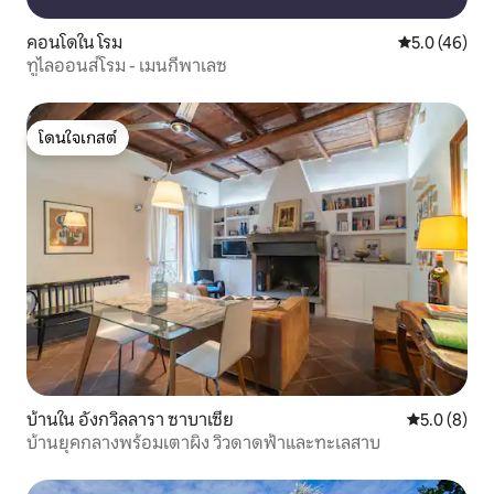
คอนโดใน โรม
คะแนนเฉลี่ย 5
5.0 (46)
ทูไลออนส์โรม - เมนกีพาเลซ
โดนใจเกสต์
โดนใจเกสต์
บ้านใน อังกวิลลารา ซาบาเซีย
คะแนนเฉลี่ย 
5.0 (8)
บ้านยุคกลางพร้อมเตาผิง วิวดาดฟ้าและทะเลสาบ