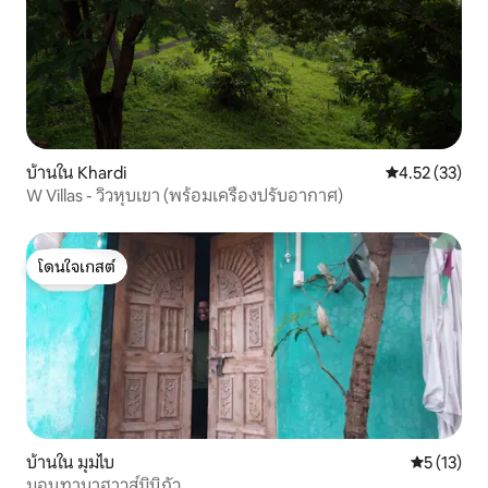
บ้านใน Khardi
คะแนนเฉลี่ย 4.
4.52 (33)
W Villas - วิวหุบเขา (พร้อมเครื่องปรับอากาศ)
โดนใจเกสต์
โดนใจเกสต์
บ้านใน มุมไบ
คะแนนเฉลี่ย
5 (13)
มอนทานาฮาวส์มินิกัว