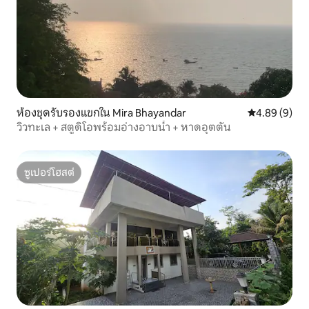
ห้องชุดรับรองแขกใน Mira Bhayandar
คะแนนเฉลี่ย 4
4.89 (9)
วิวทะเล + สตูดิโอพร้อมอ่างอาบน้ำ + หาดอุตตัน
ซูเปอร์โฮสต์
ซูเปอร์โฮสต์