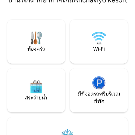
บ้านพักตากอากาศใกล้Anchaviyo Resort
เพลิดเพลินกับการพักผ่อนริมสระว่ายน้ำ
ด้วยความรักกับคนที่คุณรั
ส่วนตัวเลานจ์บนลานบ้านรับประทาน
กับวิวที่น่าทึ่งของเ
อาหารกลางแจ้งท่ามกลางต้นไม้เขียวชอุ่ม
มหาสมุทรอันงดงามไม
Wi-Fi ความเร็วสูงเครื่องปรับอากาศสมาร์ท
ซอกทุกมุม! เหมาะ
ทีวีการตกแต่งที่มีสไตล์ที่จอดรถส่วนตัว
ยาว การพักผ่อน ก
วิลล่าแห่งนี้มีการผสมผสานที่สมบูรณ์แบบ
คนเดียว นักท่องเที่
ของการพักผ่อนและความสะดวกสบาย จอง
ผ่อนอย่างหรูหรา
วิลล่าตอนนี้เพื่อประสบการณ์ที่น่าจดจำ
ห้องครัว
Wi-Fi
มีที่จอดรถฟรีบริเวณ
สระว่ายน้ำ
ที่พัก