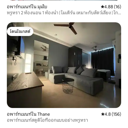
อพาร์ทเมนท์ใน มุมไบ
คะแนนเฉลี่ย 4.
4.88 (16)
หรูหรา 2 ห้องนอน 1 ห้องน้ำ | โมเดิร์น เหมาะกับสัตว์เลี้ยง | ใกล้
สนามบิน
โดนใจเกสต์
โดนใจเกสต์
อพาร์ทเมนท์ใน Thane
คะแนนเฉลี่ย 4.
4.8 (156)
อพาร์ทเมนท์สตูดิโอที่ออกแบบอย่างหรูหรา