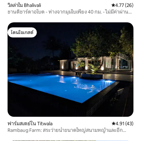
วิลล่าใน Bhalivali
คะแนนเฉลี่ย 4.
4.77 (26)
ชานติชาร์ดาอโบด - ห่างจากมุมไบเพียง 40 กม. - ไม่มีค่าผ่าน
ทาง
โดนใจเกสต์
โดนใจเกสต์
ฟาร์มสเตย์ใน Titwala
คะแนนเฉลี่ย 4.
4.91 (43)
Rambaug Farm: สระว่ายน้ำขนาดใหญ่สนามหญ้าและอีก
มากมาย!