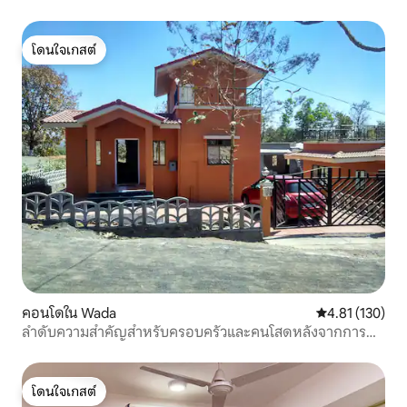
โก•ไอทีพาร์ค
โดนใจเกสต์
โดนใจเกสต์
คอนโดใน Wada
คะแนนเฉลี่ย 4.8
4.81 (130)
ลำดับความสำคัญสำหรับครอบครัวและคนโสดหลังจากการ
แนะนำตัว
โดนใจเกสต์
โดนใจเกสต์