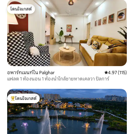
โดนใจเกสต์
โดนใจเกสต์
อพาร์ทเมนท์ใน Palghar
คะแนนเฉลี่ย 4.9
4.97 (115)
แฟลต 1 ห้องนอน 1 ห้องน้ำใกล้ชายหาดเคลวา ปัลการ์
โดนใจเกสต์
โดนใจเกสต์ที่สุด