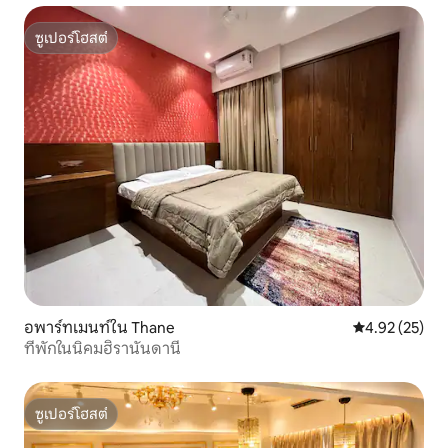
ซูเปอร์โฮสต์
ซูเปอร์โฮสต์
อพาร์ทเมนท์ใน Thane
คะแนนเฉลี่ย 4.
4.92 (25)
ที่พักในนิคมฮิรานันดานี
ซูเปอร์โฮสต์
ซูเปอร์โฮสต์