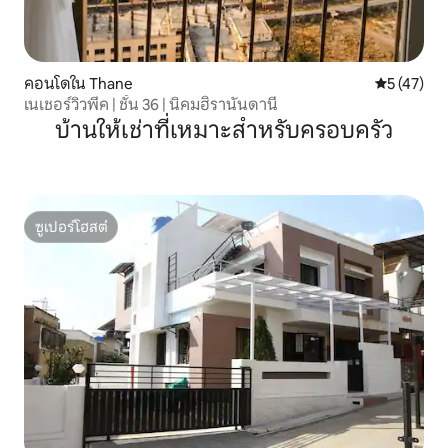
คอนโดใน Thane
คะแนนเฉลี่ย
5 (47)
เนเชอร์วิวพีค | ชั้น 36 | นิคมฮิรานันดานี
บ้านให้เช่าที่เหมาะสำหรับครอบครัว
ซูเปอร์โฮสต์
ซูเปอร์โฮสต์