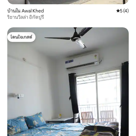
บ้านใน Awal Khed
คะแนนเฉลี่
5 (4)
ริชานวิลล่า อิกัตปูรี
โดนใจเกสต์
โดนใจเกสต์