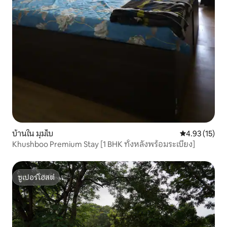
บ้านใน มุมไบ
คะแนนเฉลี่ย 4.
4.93 (15)
Khushboo Premium Stay [1 BHK ทั้งหลังพร้อมระเบียง]
ซูเปอร์โฮสต์
ซูเปอร์โฮสต์