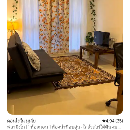
คอนโดใน มุมไบ
คะแนนเฉลี่ย 4.
4.94 (35)
ฟลามิงโก | 1 ห้องนอน 1 ห้องน้ำที่อบอุ่น · ใกล้รถไฟใต้ดิน•เนส