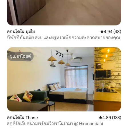
คอนโดใน มุมไบ
คะแนนเฉลี่ย 4.
4.94 (48)
ที่พักที่ทันสมัย สงบ และหรูหราเพื่อความสะดวกสบายของคุณ
ซูเปอร์โฮสต์
ซูเปอร์โฮสต์
คอนโดใน Thane
คะแนนเฉลี่ย 4.8
4.89 (133)
สตูดิโอเวียดนามพร้อมวิวพาโนรามา @ Hiranandani