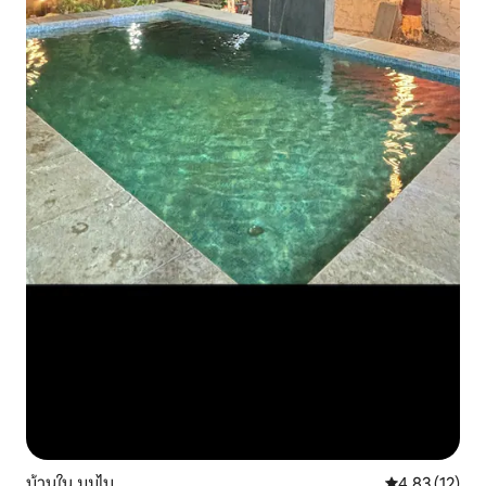
บ้านใน มุมไบ
คะแนนเฉลี่ย 4.
4.83 (12)