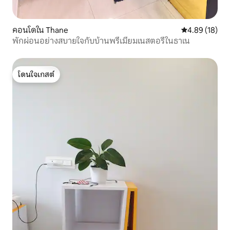
คอนโดใน Thane
คะแนนเฉลี่ย 4.
4.89 (18)
พักผ่อนอย่างสบายใจกับบ้านพรีเมียมเนสตอรี่ในธาเน
โดนใจเกสต์
โดนใจเกสต์