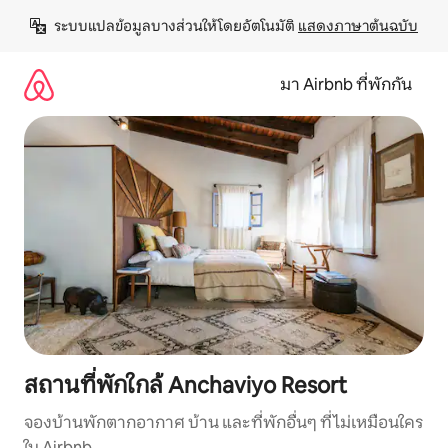
ข้าม
ระบบแปลข้อมูลบางส่วนให้โดยอัตโนมัติ 
แสดงภาษาต้นฉบับ
ไป
ยัง
เนื้อหา
มา Airbnb ที่พักกัน
สถานที่พักใกล้ Anchaviyo Resort
จองบ้านพักตากอากาศ บ้าน และที่พักอื่นๆ ที่ไม่เหมือนใคร
ใน Airbnb