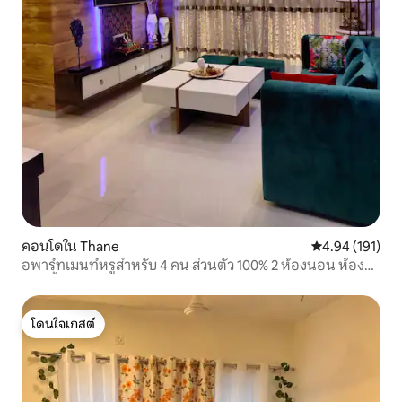
คอนโดใน Thane
คะแนนเฉลี่ย 4.9
4.94 (191)
อพาร์ทเมนท์หรูสำหรับ 4 คน ส่วนตัว 100% 2 ห้องนอน ห้อง
ครัว ชั้นสูง
โดนใจเกสต์
โดนใจเกสต์