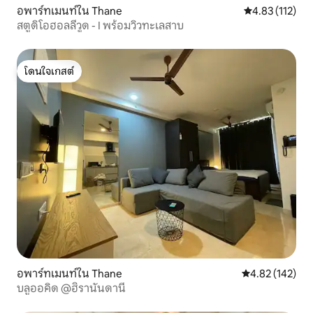
อพาร์ทเมนท์ใน Thane
คะแนนเฉลี่ย 4.8
4.83 (112)
สตูดิโอฮอลลีวูด - I พร้อมวิวทะเลสาบ
โดนใจเกสต์
โดนใจเกสต์
อพาร์ทเมนท์ใน Thane
คะแนนเฉลี่ย 4.8
4.82 (142)
บลูออคิด @ฮิรานันดานี