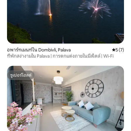
อพาร์ทเมนท์ใน Dombivli, Palava
คะแนนเฉลี่
5 (7)
ที่พักสง่างามใน Palava | การตกแต่งภายในมีสไตล์ | Wi-Fi
ซูเปอร์โฮสต์
ซูเปอร์โฮสต์