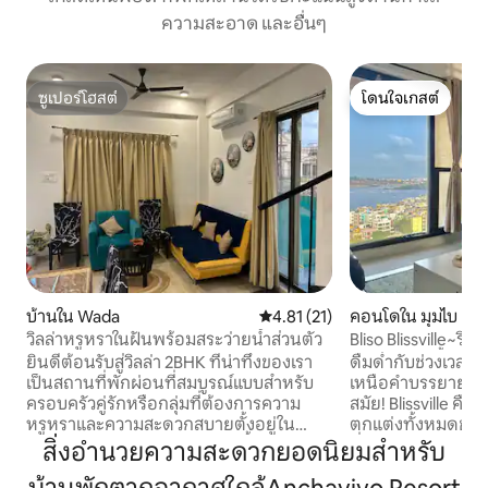
ความสะอาด และอื่นๆ
ซูเปอร์โฮสต์
โดนใจเกสต์
ซูเปอร์โฮสต์
โดนใจเกสต์
บ้านใน Wada
คะแนนเฉลี่ย 4.81 จาก 5, 21 รีวิว
4.81 (21)
คอนโดใน มุมไบ
วิลล่าหรูหราในฝันพร้อมสระว่ายน้ำส่วนตัว
Bliso Blissville~ริ
นอน 2 ห้องน้ำ | วิว
ยินดีต้อนรับสู่วิลล่า 2BHK ที่น่าทึ่งของเรา
ดื่มด่ำกับช่วงเวล
เป็นสถานที่พักผ่อนที่สมบูรณ์แบบสำหรับ
เหนือคำบรรยาย🌅 สว่างโปร่งสบายและทัน
ครอบครัวคู่รักหรือกลุ่มที่ต้องการความ
สมัย! Blissville คือท
หรูหราและความสะดวกสบายตั้งอยู่ใน
ตกแต่งทั้งหมดของที
Nirvana Wollywood วิลล่าแห่งนี้มีห้องนอน
ที่เข้ากับวิวทะเล 🩵
สิ่งอำนวยความสะดวกยอดนิยมสำหรับ
กว้างขวางมีสไตล์พร้อมห้องน้ำที่ทันสมัย
บ้านที่เราทำด้วยค
และห้องครัวที่มีอุปกรณ์ครบครัน
คุณมาที่นี่เพื่อดื่มด