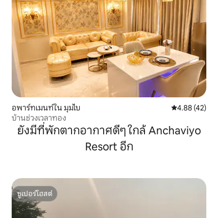
อพาร์ทเมนท์ใน มุมไบ
คะแนนเฉลี่ย 4.
4.88 (42)
บ้านช่วงเวลาทอง
ยังมีที่พักตากอากาศดีๆ ใกล้ Anchaviyo
Resort อีก
ซูเปอร์โฮสต์
ซูเปอร์โฮสต์