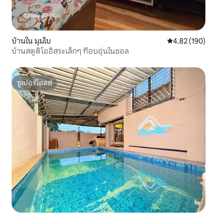
บ้านใน มุมไบ
คะแนนเฉลี่ย 4.8
4.82 (190)
บ้านสตูดิโออิสระเล็กๆ ที่อบอุ่นในชอล
ซูเปอร์โฮสต์
ซูเปอร์โฮสต์