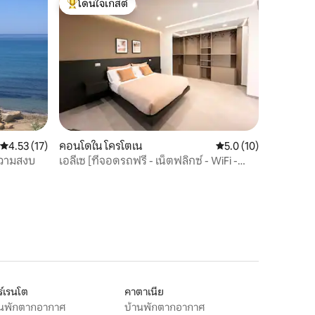
โดนใจเกสต์
โดนใจเกสต์ที่สุด
คะแนนเฉลี่ย 4.53 จาก 5, 17 รีวิว
4.53 (17)
คอนโดใน โครโตเน
คะแนนเฉลี่ย 5.0 จาก 5,
5.0 (10)
ความสงบ
เอลีเซ [ที่จอดรถฟรี - เน็ตฟลิกซ์ - WiFi -
ความสง่างาม]
์เรนโต
คาตาเนีย
านพักตากอากาศ
บ้านพักตากอากาศ