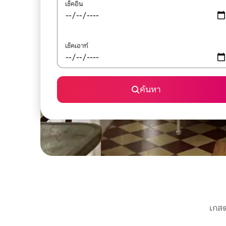
เช็คอิน
เช็คเอาท์
ค้นหา
เกสต