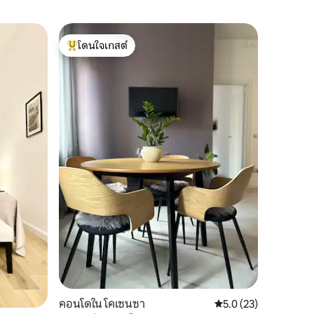
ปราสาทใน
โดนใจเกสต์
โดนใจ
ปราสาทเดล
โดนใจเกสต์ที่สุด
โดนใจเกส
ธรรมชาติ
Il Castello
การบูรณะ
ล้อมรอบด
ชายหาดธง
กม. เหมาะสำหรับครอบครัวและกลุ่มเล็กๆ (ผู้
เข้าพักสู
ห้องน้ำส่
ส่วนตัว 
ที่จอดรถฟรี ตามคำขอ: บริการ
สนามบิน/
อาหาร คล
ทัวร์แบบม
คอนโดใน โคเซนซา
คะแนนเฉลี่ย 5.0 จาก 5,
5.0 (23)