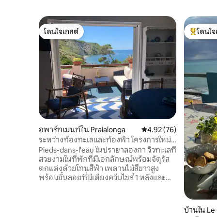
โดนใจเกสต์
โดนใจ
โดนใจเกสต์
โดนใจเกสต
อพาร์ทเมนท์ใน Praialonga
คะแนนเฉลี่ย 4.92 จาก 5, 
4.92 (76)
ระหว่างท้องทะเลและท้องฟ้า โครงการใหม่
Calabria Le Castella (KR)
Pieds-dans-l'eau ในปรายาลองกา วิวทะเลที่
สวยงามในที่พักที่มีเอกลักษณ์พร้อมจัตุรัส
ตกแต่งด้วยโทนสีฟ้า เพดานไม้สีขาวสูง
พร้อมชั้นลอยที่มีเตียงควีนไซส์ 1 หลังและ
เตียงสามส่วน 1 หลัง เตียงโซฟาในห้องนั่ง
เล่น ห้องครัวขนาดเล็กพร้อมเตาแม่เหล็ก
ไฟฟ้า เครื่องดูดควัน เครื่องล้างจาน ตู้เย็น
บ้านใน Le
และไมโครเวฟ เครื่องซักผ้า มุ้งกันยุง ปั๊ม