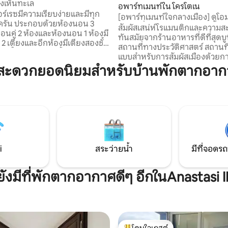
งเห็นทะเล
อพาร์ทเมนท์ใน โครโตเน
อร์เรซมีความเรียบง่ายและมีทุก
[อพาร์ทเมนท์ใจกลางเมือง] ดูโอ
ครัน ประกอบด้วยห้องนอน 3
คาร์โลที่ 5
สัมผัสเสน่ห์โรแมนติกและความ
อนคู่ 2 ห้องและห้องนอน 1 ห้องมี
ทันสมัยจากร้านอาหารที่ดีที่สุดบ
ว 2 เตียงและอีกห้องมีเตียงสองชั้น
สถานที่ทางประวัติศาสตร์ สถานที
องน้ำและระเบียง ตั้งอยู่บนแผ่น
แบบสำหรับการสัมผัสเมืองด้วยกา
อากาศทางทะเลที่ได้รับการ
HistoricCenterApartment มีค
สะดวกยอดนิยมสำหรับบ้านพักตากอากาศ
่างออกไปไม่กี่เมตรเป็นบันไดที่นำ
สบายและบริการทุกอย่างเพื่อปร
 อุดมไปด้วยฉากหลังสำหรับนักดำ
ที่เติมเต็ม สไตล์ที่ไม่เหมือนใคร
านที่พักผ่อนที่เงียบสงบจาก
ละเอียดที่ดีให้บรรยากาศที่อบอุ่
ีบและวุ่นวายของการเดินทาง เป็น
ประณีตสำหรับการเข้าพักที่น่าจ
กผ่อนที่ลืมความเครียดในชีวิต
สำหรับครอบครัวนักเดินทางคนเ
บ้านหลังนี้เปิดรับแสงแดดลมและ
คู่รักที่กำลังมองหาสถานที่พักผ่อ
แมนติก ที่จอดรถฟรีขนาดใหญ่ห่างออกไป
เพียงไม่กี่เมตร
i
สระว่ายน้ำ
มีที่จอดรถ
ยังมีที่พักตากอากาศดีๆ อีกในAnastasi II
โดนใจเกสต์