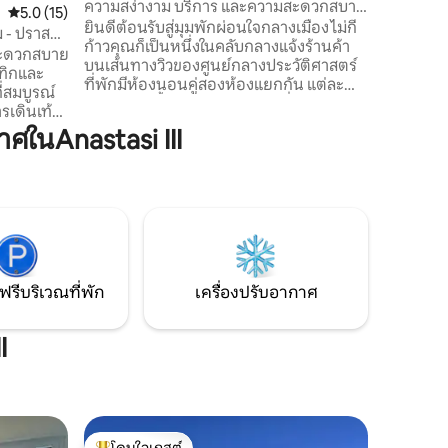
ความสง่างาม บริการ และความสะดวกสบาย
คะแนนเฉลี่ย 5.0 จาก 5, 15 รีวิว
5.0 (15)
ในใจกลางเมืองโคเซนซา
ยินดีต้อนรับสู่มุมพักผ่อนใจกลางเมือง ไม่กี่
ม - ปราสาท
ก้าวคุณก็เป็นหนึ่งในคลับกลางแจ้งร้านค้า
สะดวกสบาย
บนเส้นทางวิวของศูนย์กลางประวัติศาสตร์
ูทิกและ
ที่พักมีห้องนอนคู่สองห้องแยกกัน แต่ละ
่สมบูรณ์
ห้องมีห้องน้ำส่วนตัว ทีวี และเครื่องปรับ
รเดินเท้า
อากาศ เหมาะสำหรับคู่รักที่ต้องการพื้นที่
วามสะดวก
ในAnastasi III
มากขึ้น สำหรับเพื่อนร่วมเดินทาง เพื่อนร่วม
ะสบการณ์
งานในการเดินทางเพื่อธุรกิจหรือในการ
และราย
ทำงานทางไกล หมายเหตุ ราคานี้สำหรับ
นและ
ห้องพักเพียงห้องเดียวเท่านั้น เขียนหาเพื่อ
ดจำ เหมาะ
รับค่าใช้จ่ายสำหรับห้องนอนสองห้องและ
ดียวและ
ห้องน้ำสองห้อง
นสุดโร
ฟรีบริเวณที่พัก
เครื่องปรับอากาศ
I
โดนใจเกสต์