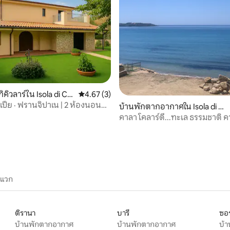
 15 รีวิว
คิวลาร์ใน Isola di Cap
คะแนนเฉลี่ย 4.67 จาก 5, 3 รีวิว
4.67 (3)
มเปีย · ฟรานจิปาเน | 2 ห้องนอน
บ้านพักตากอากาศใน Isola di C
apo Rizzuto
คาลา โคลาร์ดี...ทะเล ธรรมชาติ 
ะแวก
ติรานา
บารี
ซอร
บ้านพักตากอากาศ
บ้านพักตากอากาศ
บ้