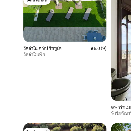
โดนใจเกสต์
วิลล่าใน คาโป ริซซูโต
คะแนนเฉลี่ย 5.0 จาก 5
5.0 (9)
วิลล่าโซเฟีย
อพาร์ทเมน
พิพิธภัณฑ์