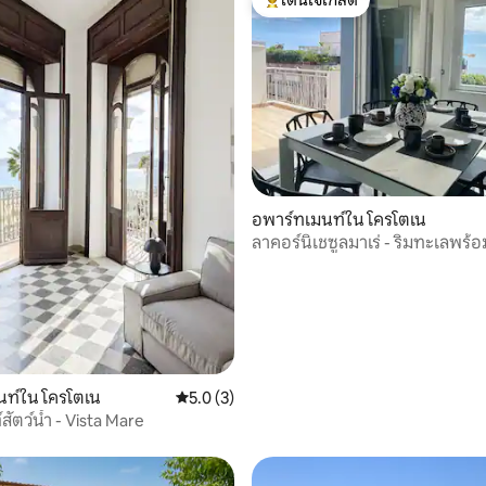
โดนใจเกสต์ที่สุด
, 9 รีวิว
อพาร์ทเมนท์ใน โครโตเน
ลาคอร์นิเชซูลมาเร่ - ริมทะเลพร้
ท์ใน โครโตเน
คะแนนเฉลี่ย 5.0 จาก 5, 3 รีวิว
5.0 (3)
สัตว์น้ำ - Vista Mare