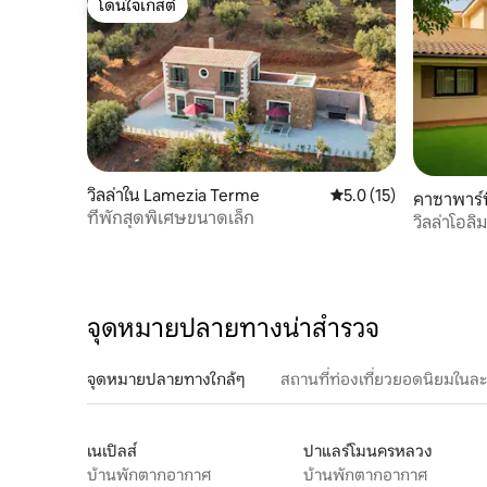
โดนใจเกสต์
โดนใจเกสต์
วิลล่าใน Lamezia Terme
คะแนนเฉลี่ย 5.0 จาก 5,
5.0 (15)
คาซาพาร์ทิ
ที่พักสุดพิเศษขนาดเล็ก
o Rizzuto
วิลล่าโอลิ
และเฉลียง
จุดหมายปลายทางน่าสำรวจ
จุดหมายปลายทางใกล้ๆ
สถานที่ท่องเที่ยวยอดนิยมในล
เนเปิลส์
ปาแลร์โมนครหลวง
บ้านพักตากอากาศ
บ้านพักตากอากาศ