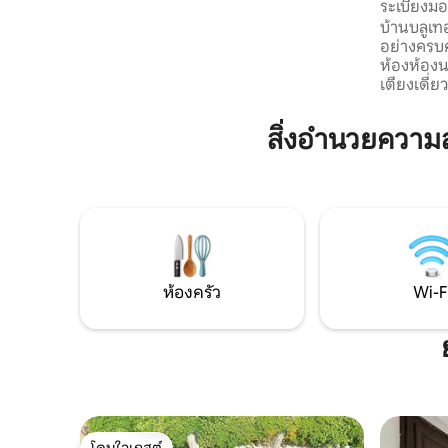
ระเบียงมอ
ความร้อน (ร้อน/เย็น) Wi-Fi ฟรี ไม่มีลิฟต์ มี
บ้านบลูเท
ร่ม เตียงอาบแดด และเรือคายัคให้ใช้งานฟรี
อย่างครบ
สำหรับ 3 คน เงียบ รหัสประจำตัวประชาชน
ห้องห้องน
(CIN): IT101013C2R3U62743 รหัสประจำตัว
เตียงเดี่ย
ภูมิภาค (CIR): 101013-AAT-00007
ห้องครัวห้
ดินใหญ่ใน
สิ่งอำนวยความ
คุ้มครองห
ไปสู่ทะเล
น้ำตื้น สถ
ความเร่งร
สถานที่พั
ประจำวัน 
เสียงทะเล
ห้องครัว
Wi-F
โดนใจเกสต์