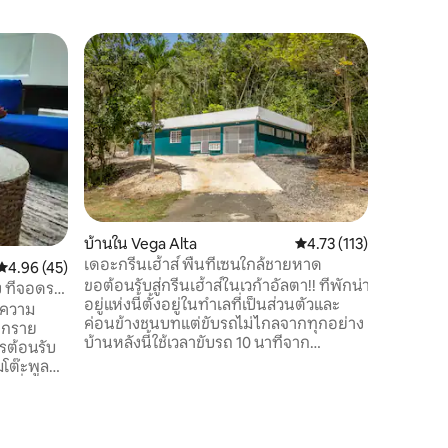
บ้านใน Vega Alta
คะแนนเฉลี่ย 4.73 จาก 5, 
4.73 (113)
เดอะกรีนเฮ้าส์ พื้นที่เซนใกล้ชายหาด
คะแนนเฉลี่ย 4.96 จาก 5, 45 รีวิว
4.96 (45)
เคบินใน V
ขอต้อนรับสู่กรีนเฮ้าส์ในเวก้าอัลตา!! ที่พักน่า
ง ที่จอดรถ
รถบ้านใน
อยู่แห่งนี้ตั้งอยู่ในทำเลที่เป็นส่วนตัวและ
ความสะ
านความ
เพลิดเพล
ค่อนข้างชนบทแต่ขับรถไม่ไกลจากทุกอย่าง
ุกราย
ในรถบ้านท
บ้านหลังนี้ใช้เวลาขับรถ 10 นาทีจาก
ารต้อนรับ
บรรยากาศ
balneario cerro gordo และขับรถ 15 นาที
มโต๊ะพูล
ธรรมชาต
จาก Majestic La Playa Mar Chiquita และ
ที่มี
ปวยร์โตนู
Puerto Nuevo ตั้งอยู่ห่างจากซานฮวนไป
แบ่งปัน
และห่างจ
ทางตะวันตก 25 นาทีตั้งอยู่ในทำเลที่สะดวก
้างขวาง 3
รถบ้านมีห
สบายมากในการเที่ยวชมเนื่องจากอยู่ไม่ไกล
นนอกสระ
นุ่มสบายแ