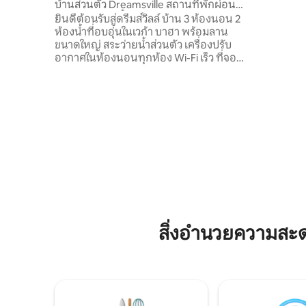
บ้านส่วนตัว Dreamsville สถานที่พักผ่อน
ในย่านที่เ
พร้อมสระว่ายน้ำในพาราไดซ์
ยินดีต้อนรับสู่ดรีมส์วิลล์ บ้าน 3 ห้องนอน 2
อาหารท้อง
ห้องน้ำที่อบอุ่นในเวก้า บาฮา พร้อมลาน
ความงามทั้
ขนาดใหญ่ สระว่ายน้ำส่วนตัว เครื่องปรับ
สไตล์แห่ง
อากาศในห้องนอนทุกห้อง Wi-Fi เร็ว ที่จอด
ลุ่ม
รถ และเกมสนุกสำหรับทุกคน เพียง 10 นาที
จากชายหาดที่สวยงาม 1 นาทีจากรถขาย
อาหารและรถขายอาหารฟาสต์ฟู้ด และไม่กี่
นาทีจากทางด่วนไปยังซานฮวนหรืออาเรซิ
โบ เพื่อความสะดวกสบายของคุณ ดรีมสวิลล์
ใช้พลังงานจากแผงโซลาร์เซลล์ ซึ่งมีความน่า
เชื่อถือตลอดการเข้าพักของคุณ เหมาะ
สำหรับครอบครัวหรือคู่รัก ที่ดรีมส์วิลล์ PR
คุณไม่ได้แค่พัก แต่คุณสร้างความทรงจำ
จองวันนี้และเพลิดเพลิน
สิ่งอำนวยความสะ