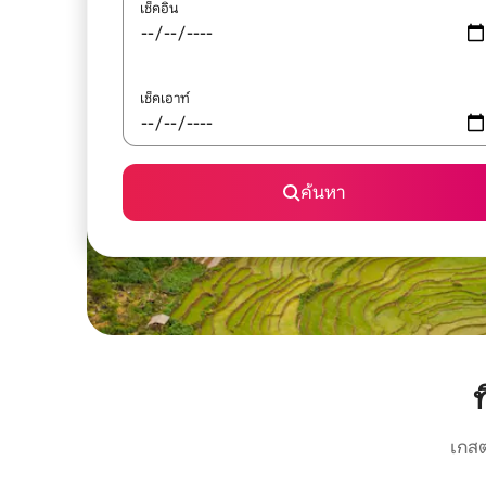
เช็คอิน
เช็คเอาท์
ค้นหา
เกสต