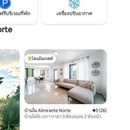
ฟรีบริเวณที่พัก
เครื่องปรับอากาศ
orte
โดนใจเกสต์
โดนใจเกสต์ที่สุด
บ้านใน Almirante Norte
คะแนนเฉลี่ย 5 จาก 5,
5 (26)
บ้านไคโร เวกา บาฮา 3 ห้องนอน 2 ห้องน้ำ