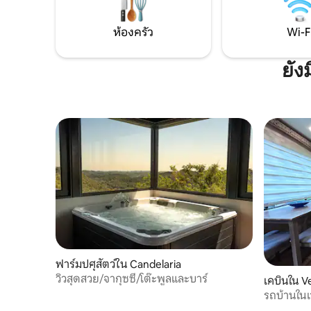
ห้องครัว
Wi-F
ยัง
ฟาร์มปศุสัตว์ใน Candelaria
วิวสุดสวย/จากุซซี่/โต๊ะพูลและบาร์
เคบินใน V
รถบ้านใน
ความสะด