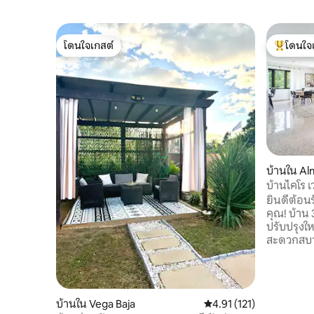
โดนใจเกสต์
โดนใจ
โดนใจเกสต์
โดนใจเกสต
บ้านใน Al
บ้านไคโร 
ยินดีต้อน
คุณ! บ้าน 
ปรับปรุง
สะดวกสบาย
ยาเปอร์โต
เพลิดเพลิ
การตกแต่ง
Fi และห้อ
บ้านใน Vega Baja
คะแนนเฉลี่ย 4.91 จาก 5, 
4.91 (121)
สำหรับครอ