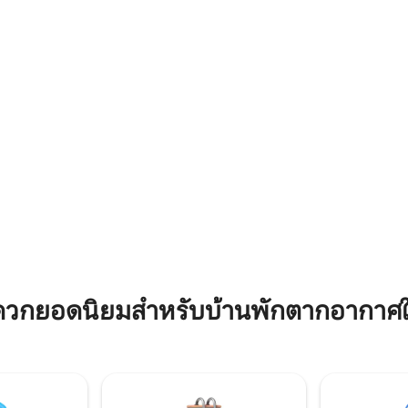
งียบสงบ ขณะที่อยู่ใกล้กับร้าน
ว่ายน้ำระยิบระยับศาลาเฟอร์นิเจ
ถิ่น เขตอนุรักษ์ธรรมชาติ และ
ศาลา มีที่จอดรถขนาดใหญ่และตั้งอยู่ใกล้กับ
งหมดที่เวกาบาฮามีให้ ที่พักมี
เสน่ห์ตามธรรมชาติของถ้ำและร
นี้เหมาะสำหรับการเดินทางเป็นก
Charco Azul และ Marbella ที่งดง
Puerto Nuevo Beach
ดวกยอดนิยมสำหรับบ้านพักตากอากาศใ