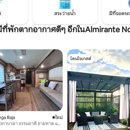
i
สระว่ายน้ำ
มีที่จอดรถ
มีที่พักตากอากาศดีๆ อีกในAlmirante N
โดนใจเกสต์
โดนใจเกสต์
ega Baja
ที่พักใหม่
ใหม่
เวกาบาฆา ธรรมชาติ ชายหาด และ
วกสบาย