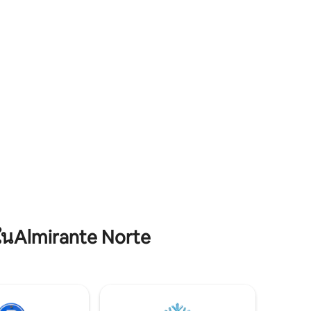
จากทางหลวง เพลิดเพลินไปกับดาดฟ้าลาน
อร์และ
แบบได้โดยตรง นอกจากนี้ยัง
ส่วนตัวและธรรมชาติที่น่ารักในบริเวณใกล้
อุปกรณ์ค
เคียง!!!!
ะบบน้ำตก
หากที่อยู่
ามที่
นAlmirante Norte