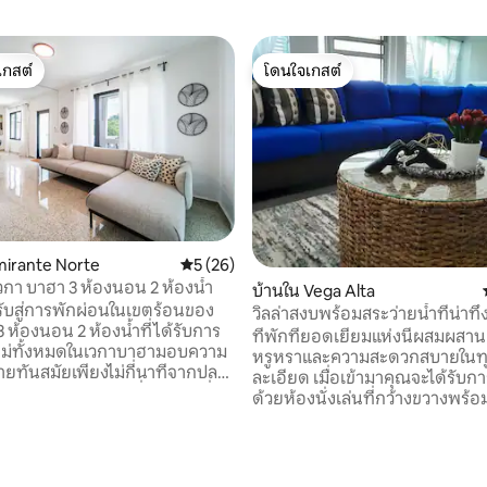
เกสต์
โดนใจเกสต์
์ที่สุด
โดนใจเกสต์
mirante Norte
คะแนนเฉลี่ย 5 จาก 5, 26 รีวิว
5 (26)
เวกา บาฮา 3 ห้องนอน 2 ห้องน้ำ
บ้านใน Vega Alta
รับสู่การพักผ่อนในเขตร้อนของ
วิลล่าสงบพร้อมสระว่ายน้ำที่น่าทึ่
3 ห้องนอน 2 ห้องน้ำที่ได้รับการ
และ Wi-Fi
ที่พักที่ยอดเยี่ยมแห่งนี้ผสมผส
ใหม่ทั้งหมดในเวกาบาฮามอบความ
หรูหราและความสะดวกสบายในท
ทันสมัยเพียงไม่กี่นาทีจากปลา
ละเอียด เมื่อเข้ามาคุณจะได้รับก
นูเอโวและชายหาดที่สวยงามอื่นๆ
ด้วยห้องนั่งเล่นที่กว้างขวางพร้อ
นกับการวางแปลนที่กว้างขวาง
ห้องครัวและห้องรับประทานอาหาร
ที่มีสไตล์ เครื่องปรับอากาศ Wi-
อุปกรณ์ครบครันเหมาะสำหรับการ
งครัวที่มีอุปกรณ์ครบครัน เหมาะ
ช่วงเวลาที่น่าจดจำ มีห้องนอนกว
121 รีวิว
บครัวหรือกลุ่มเล็กๆ ผ่อนคลาย
ห้องและห้องน้ำ 3 ห้องครึ่ง ด้า