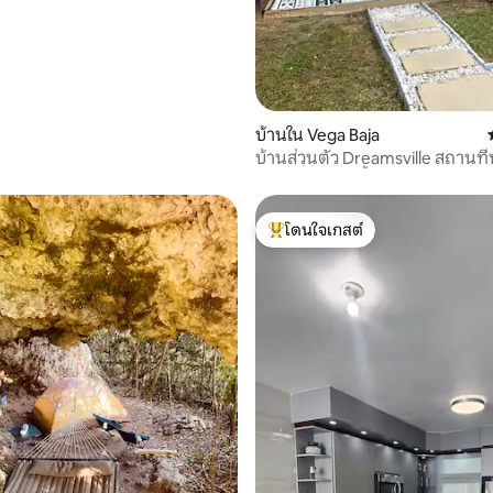
บ้านใน Vega Baja
บ้านส่วนตัว Dreamsville สถานที
พร้อมสระว่ายน้ำในพาราไดซ์
โดนใจเกสต์
โดนใจเกสต์ที่สุด