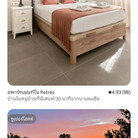
อพาร์ทเมนท์ใน Petrés
คะแนนเฉลี่ย 4.
4.93 (98)
บ้านในหมู่บ้านที่มีเสน่ห์/30 นาทีจากบาเลนเซีย
ซูเปอร์โฮสต์
ซูเปอร์โฮสต์