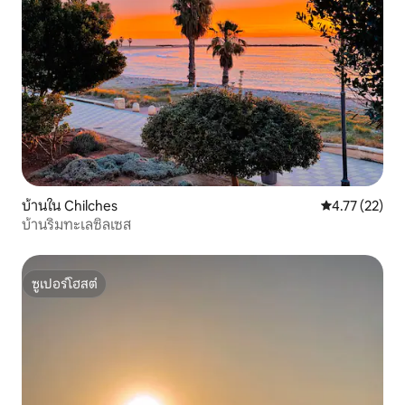
บ้านใน Chilches
คะแนนเฉลี่ย 4.
4.77 (22)
บ้านริมทะเลซิลเซส
ซูเปอร์โฮสต์
ซูเปอร์โฮสต์