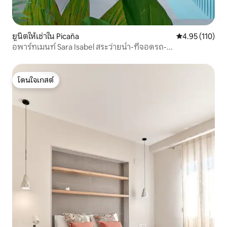
ยูนิตให้เช่าใน Picaña
คะแนนเฉลี่ย 4.9
4.95 (110)
อพาร์ทเมนท์ Sara Isabel สระว่ายน้ำ-ที่จอดรถ-...
โดนใจเกสต์
โดนใจเกสต์