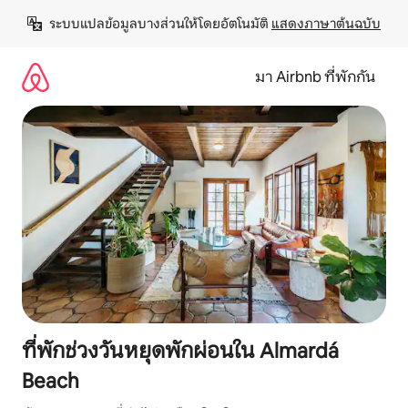
ข้าม
ระบบแปลข้อมูลบางส่วนให้โดยอัตโนมัติ 
แสดงภาษาต้นฉบับ
ไป
ยัง
เนื้อหา
มา Airbnb ที่พักกัน
ที่พักช่วงวันหยุดพักผ่อนใน Almardá
Beach