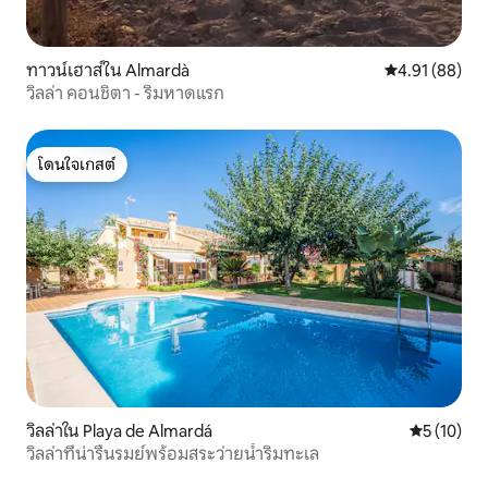
ทาวน์เฮาส์ใน Almardà
คะแนนเฉลี่ย 4.
4.91 (88)
วิลล่า คอนชิตา - ริมหาดแรก
โดนใจเกสต์
โดนใจเกสต์
วิลล่าใน Playa de Almardá
คะแนนเฉลี่ย
5 (10)
วิลล่าที่น่ารื่นรมย์พร้อมสระว่ายน้ำริมทะเล