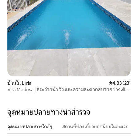
บ้านใน Llíria
คะแนนเฉลี่ย 4.
4.83 (23)
Villa Medusa | สระว่ายน้ำ วิว และความสะดวกสบายอย่างเต็ม
ที่
จุดหมายปลายทางน่าสำรวจ
จุดหมายปลายทางใกล้ๆ
สถานที่ท่องเที่ยวยอดนิยมในละแวก