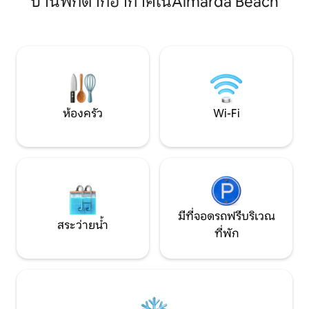
บ้านพักตากอากาศในAlmardá Beach
การปรับปรุงคุณภาพสูงและดินที่มีสารต้าน
walking, meditatio
จุลินทรีย์ เครื่องปรับอากาศแบบท่อลมและ
The estate includ
เครื่องทำความร้อน Wi-Fi ไฟเบอร์ 1 GB
with a café area 
พื้นที่ทำงาน การทำความสะอาดแบบมือ
viewpoint. Just 3
อาชีพ อุปกรณ์ครบครันและห้องครัวพื้น
Valencia
ฐาน การทำความสะอาดและผลิตภัณฑ์ใน
ห้องน้ำ ผ้าขนหนูผ้าฝ้ายและผ้าปูที่นอน
300 เส้น เดินไปร้านอาหารและร้านสะดวก
ซื้อได้
ห้องครัว
Wi-Fi
มีที่จอดรถฟรีบริเวณ
สระว่ายน้ำ
ที่พัก