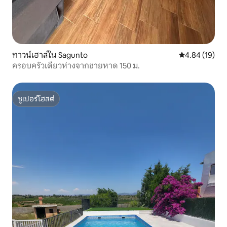
ทาวน์เฮาส์ใน Sagunto
คะแนนเฉลี่ย 4.
4.84 (19)
ครอบครัวเดี่ยวห่างจากชายหาด 150 ม.
ซูเปอร์โฮสต์
ซูเปอร์โฮสต์