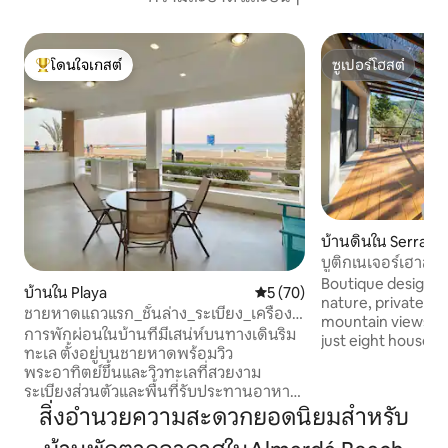
โดนใจเกสต์
ซูเปอร์โฮสต์
โดนใจเกสต์ที่สุด
ซูเปอร์โฮสต์
บ้านดินใน Serra
บูติกเนเจอร์เฮาส์ 
Boutique design 
บ้านใน Playa
คะแนนเฉลี่ย 5 จาก 5, 70 รีวิว
5 (70)
nature, private t
ชายหาดแถวแรก_ชั้นล่าง_ระเบียง_เครื่อง
mountain views. Pa
ปรับอากาศ_ไฟเบอร์ 1gb
การพักผ่อนในบ้านที่มีเสน่ห์บนทางเดินริม
just eight houses. 
ทะเล ตั้งอยู่บนชายหาดพร้อมวิว
bedroom with a dou
พระอาทิตย์ขึ้นและวิวทะเลที่สวยงาม
bathroom, a bright
ระเบียงส่วนตัวและพื้นที่รับประทานอาหาร
and a fully equippe
กลางแจ้ง 17 กม./15 นาทีถึงวาเลนเซีย ย่าน
สิ่งอำนวยความสะดวกยอดนิยมสำหรับ
Aircon and parking. Access to a seaso
ที่ปลอดภัยมาก จอดริมถนนฟรี แล้วเดิน
infinity pool and o