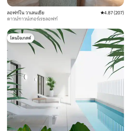
ลอฟท์ใน วาเลนเซีย
คะแนนเฉลี่ย 4.8
4.87 (207)
ดาวน์ทาวน์เทอร์เรซลอฟท์
โดนใจเกสต์
โดนใจเกสต์