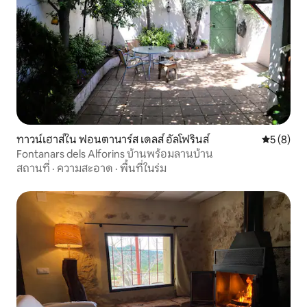
ทาวน์เฮาส์ใน ฟอนตานาร์ส เดลส์ อัลโฟรินส์
คะแนนเฉลี่
5 (8)
Fontanars dels Alforins บ้านพร้อมลานบ้าน
สถานที่
·
ความสะอาด
·
พื้นที่ในร่ม