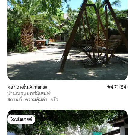
คอทเทจใน Almansa
คะแนนเฉลี่ย 4.
4.71 (84)
บ้านในชนบทที่มีเสน่ห์
สถานที่
·
ความคุ้มค่า
·
ครัว
โดนใจเกสต์
โดนใจเกสต์