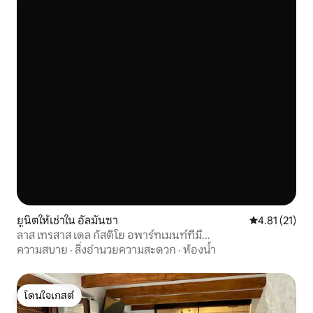
ยูนิตให้เช่าใน อัลมันซา
คะแนนเฉลี่ย 4.
4.81 (21)
ลาส เทรสาส เดล กัสติโย อพาร์ทเมนท์ที่มี...
ความสบาย
·
สิ่งอำนวยความสะดวก
·
ห้องน้ำ
โดนใจเกสต์
โดนใจเกสต์