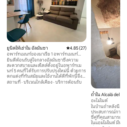
ยูนิตให้เช่าใน อัลมันซา
คะแนนเฉลี่ย 4.85 จาก 5, 27 รีวิว
4.85 (27)
อพาร์ทเมนท์ของมาเรีย 1 อพาร์ทเมนท์
แอฟริกา
ยินดีต้อนรับสู่ใจกลางอัลมันซาซึ่งความ
สะดวกสบายและสไตล์ตั้งอยู่ในอพาร์ทเม
นท์ 5 คนที่ได้รับการปรับปรุงใหม่นี้ ด้วยการ
ตกแต่งที่ทันสมัยและใช้งานได้ดีที่พักนี้จึง
เหมาะสำหรับผู้ที่ต้องการการเข้าพักที่
สถานที่
·
บริเวณใกล้เคียง
·
บริการต้อนรับ
สะดวกสบาย อพาร์ทเมนท์พร้อมให้บริการ
สำหรับผู้เข้าพักสูงสุด 5 คน มีห้องนอนที่
ถ้ำใน Alcalá del Jú
กว้างขวางพร้อมเตียงคู่ขนาด 135 ซม. และ
อะโมไนต์
เตียงเดี่ยวขนาด 80 ซม. ห้องน้ำเต็มรูปแบบ
ในบ้านถ้ำหลังนี้ ค
และห้องนั่งเล่นพร้อมห้องครัวแบบเปิดและ
ประสบการณ์การใช้ช
โซฟาเบดสำหรับ 2 คน เครื่องทำกาแฟเป็น
ซี่คู่ที่คุณสามารถ
แบรนด์ Tassimo ที่คุณไม่สามารถชี้ให้เห็นได้
ในแอมโมไนต์ มีห้องค
ที่พักทั้งหลังถูกจองแล้วไม่มีเขตหวงห้าม