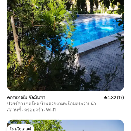
คอทเทจใน อัลมันซา
คะแนนเฉลี่ย 4.
4.82 (17)
ปวยร์ตา เดล โซล บ้านสวยงามพร้อมสระว่ายน้ำ
สถานที่
·
ครอบครัว
·
Wi-Fi
โดนใจเกสต์