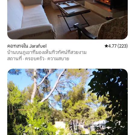
คอทเทจใน Jarafuel
คะแนนเฉลี่ย 4.7
4.77 (223)
บ้านบนภูเขาที่มองเห็นทิวทัศน์ที่สวยงาม
สถานที่
·
ครอบครัว
·
ความสบาย