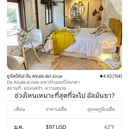
ยูนิตให้เช่าใน Alcalá del Júcar
คะแนนเฉลี่ย 4.9
4.92 (154)
De Alcalá al cielo อพาร์ทเมนท์โคเกตา
สถานที่
·
ครอบครัว
·
ความสบาย
ช่วงไหนเหมาะที่สุดที่จะไป อัลมันซา?
เดือน
ราคาเฉลี่ย
อุณหภูมิเฉลี่ย
ม.ค.
$97 USD
42°F