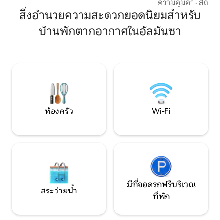
นั่งเล่นและห้องทาน
ความคุ้มค่า
·
สถานที
อากาศและทีวีในห้อ
สิ่งอำนวยความสะดวกยอดนิยมสำหรับ
เหมาะสำหรับการพั
บ้านพักตากอากาศในอัลมันซา
ออกแบบมาเพื่อประ
ใคร ตั้งอยู่ใกล้กั
มาก เพียง 2 นาที
เพลิดเพลินกับประ
บ้านถ้ำที่มีสิ่งอ
ครบครัน
ห้องครัว
Wi-Fi
มีที่จอดรถฟรีบริเวณ
สระว่ายน้ำ
ที่พัก