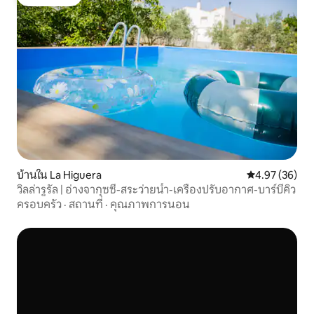
โดนใจเกสต์
บ้านใน La Higuera
คะแนนเฉลี่ย 4.
4.97 (36)
วิลล่ารูรัล | อ่างจากุซซี่-สระว่ายน้ำ-เครื่องปรับอากาศ-บาร์บีคิว
ครอบครัว
·
สถานที่
·
คุณภาพการนอน