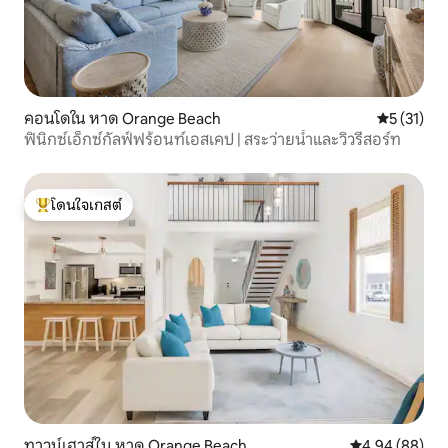
คอนโดใน หาด Orange Beach
คะแนนเฉลี่ย
5 (31)
ฟินิกซ์เอ็กซ์กัลฟ์ฟร้อนท์เอสเคป | สระว่ายน้ำและวิวรีสอร์ท
โดนใจเกสต์
โดนใจเกสต์ที่สุด
ทาวน์เฮาส์ใน หาด Orange Beach
คะแนนเฉลี่ย 4.9
4.94 (88)