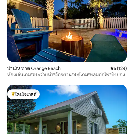
บ้านใน หาด Orange Beach
คะแนนเฉลี่ย 
5 (129)
ห้องเล่นเกม*สระว่ายน้ำ*จักรยาน*4 ตู้เกม*หลุมก่อไฟ*ปิงปอง
โดนใจเกสต์
โดนใจเกสต์ที่สุด