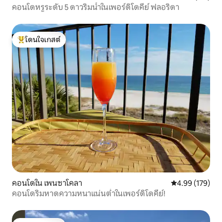
คอนโดหรูระดับ 5 ดาวริมน้ำในเพอร์ดิโดคีย์ ฟลอริดา
โดนใจเกสต์
โดนใจเกสต์ที่สุด
คอนโดใน เพนซาโคลา
คะแนนเฉลี่ย 4.9
4.99 (179)
คอนโดริมหาดความหนาแน่นต่ำในเพอร์ดิโดคีย์!