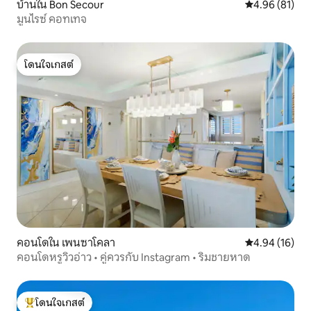
บ้านใน Bon Secour
คะแนนเฉลี่ย 4.
4.96 (81)
มูนไรซ์ คอทเทจ
โดนใจเกสต์
โดนใจเกสต์
คอนโดใน เพนซาโคลา
คะแนนเฉลี่ย 4.
4.94 (16)
คอนโดหรูวิวอ่าว • คู่ควรกับ Instagram • ริมชายหาด
โดนใจเกสต์
โดนใจเกสต์ที่สุด