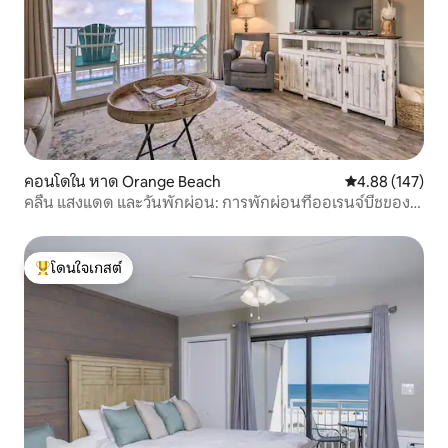
คอนโดใน หาด Orange Beach
คะแนนเฉลี่ย 4.8
4.88 (147)
คลื่น แสงแดด และวันพักผ่อน: การพักผ่อนที่ออเรนจ์บีชของ
คุณ!
โดนใจเกสต์
โดนใจเกสต์ที่สุด