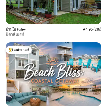
บ้านใน Foley
คะแนนเฉลี่ย 4.9
4.95 (216)
นิตาส์ เนสท์
โดนใจเกสต์
โดนใจเกสต์ที่สุด