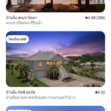
บ้านใน เพนซาโคลา
คะแนนเฉลี่ย 4.98
4.98 (258)
พระอาทิตย์ตกที่ริมน้ำ
โดนใจเกสต์
โดนใจเกสต์
บ้านใน กัลฟ์ ชอร์ส
คะแนนเฉลี่
5 (5)
บ้านริมชายหาดพร้อมสระว่ายน้ำและวิวอ่าว