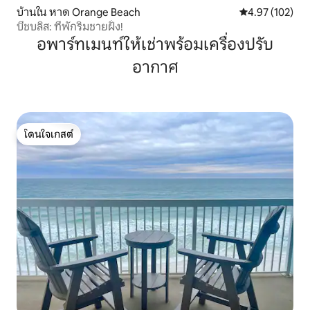
บ้านใน หาด Orange Beach
คะแนนเฉลี่ย 4.9
4.97 (102)
บีชบลิส: ที่พักริมชายฝั่ง!
อพาร์ทเมนท์ให้เช่าพร้อมเครื่องปรับ
อากาศ
โดนใจเกสต์
โดนใจเกสต์