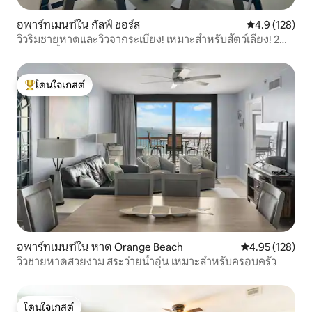
อพาร์ทเมนท์ใน กัลฟ์ ชอร์ส
คะแนนเฉลี่ย 4.
4.9 (128)
วิวริมชายหาดและวิวจากระเบียง! เหมาะสำหรับสัตว์เลี้ยง! 2
สระว่ายน้ำ!
โดนใจเกสต์
โดนใจเกสต์ที่สุด
อพาร์ทเมนท์ใน หาด Orange Beach
คะแนนเฉลี่ย 4.9
4.95 (128)
วิวชายหาดสวยงาม สระว่ายน้ำอุ่น เหมาะสำหรับครอบครัว
โดนใจเกสต์