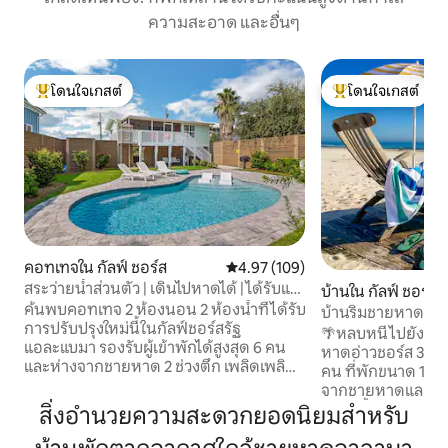
ความสะอาด และอื่นๆ
โดนใจเกสต์
โดนใจเกสต์
โดนใจเกสต์ที่สุด
โดนใจเกสต์ที่สุด
คอทเทจใน กัลฟ์ ชอร์ส
คะแนนเฉลี่ย 4.97 จาก 5, 109 รีวิว
4.97 (109)
สระว่ายน้ำส่วนตัว | เดินไปหาดได้ | ได้รับแรง
บ้านใน กัลฟ์ ชอร์ส
บันดาลใจจากนักออกแบบ
ค้นพบคอทเทจ 2 ห้องนอน 2 ห้องน้ำที่ได้รับ
บ้านริมชายหาดพร้
การปรับปรุงใหม่นี้ในกัลฟ์ชอร์สรัฐ
เตาผิง
🌴หลบหนีไปยัง 'Dun
แอละแบมา รองรับผู้เข้าพักได้สูงสุด 6 คน
หาดอ่าวชอร์ส 3 ห้
และห่างจากชายหาด 2 ช่วงตึก เพลิดเพลิน
คน ที่พักขนาด 1,800
กับการตกแต่งภายในของนักออกแบบสระ
จากชายหาดและลิตเต
ว่ายน้ำอุ่นและลิฟท์กระเป๋าเดินทาง เหมาะ
มีอ่างน้ำร้อนส่วนตัว
สิ่งอำนวยความสะดวกยอดนิยมสำหรับ
อย่างยิ่งสำหรับครอบครัวคู่รักหรือเพื่อนๆ
ห้องครัวสำหรับนัก
นอกจากนี้ยังสามารถเดินไปยัง The
สำหรับทุกคนด้วยอา