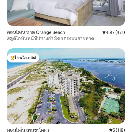
คอนโดใน หาด Orange Beach
คะแนนเฉลี่ย 4.9
4.97 (471)
สตูดิโอหันหน้าไปทางอ่าวโดยตรงบนชายหาด
โดนใจเกสต์
โดนใจเกสต์ที่สุด
คอนโดใน เพนซาโคลา
คะแนนเฉลี่ย 
5 (118)