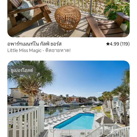
อพาร์ทเมนท์ใน กัลฟ์ ชอร์ส
คะแนนเฉลี่ย 4.9
4.99 (119)
Little Miss Magic - ติดชายหาด!
ซูเปอร์โฮสต์
ซูเปอร์โฮสต์