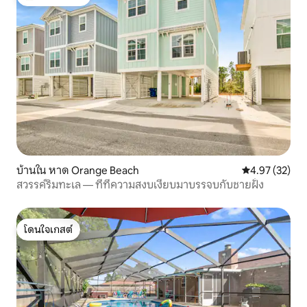
โดนใจเกสต์ที่สุด
บ้านใน หาด Orange Beach
คะแนนเฉลี่ย 4.
4.97 (32)
สวรรค์ริมทะเล — ที่ที่ความสงบเงียบมาบรรจบกับชายฝั่ง
โดนใจเกสต์
โดนใจเกสต์