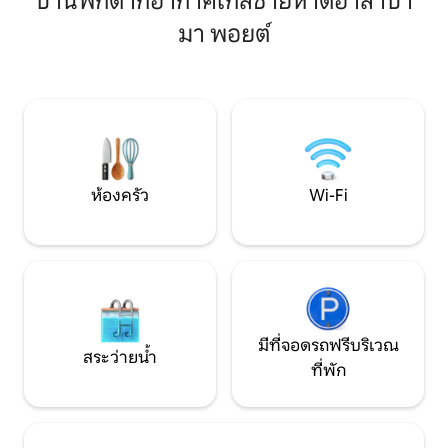
บ้านพักตากอากาศใกล้ชายหาดอาลาบา
Hangout ได้ ผ่อนคลายอย่างมีสไตล์และ
การเข้าถึงชายหาดท
มา พอยต์
ความสะดวกสบายสร้างความทรงจำที่น่า
ปลาส่วนตัว เหมาะส
จดจำที่อัญมณีริมชายฝั่งแห่งนี้ จองที่พักที่
มองหาการพักผ่อนริ
Pelican's Perch ในวันที่ E. 2nd และสัมผัส
ของ🏖️ที่ตั้ง: - เดิน 3 นาทีถึงทางเข้า
ประสบการณ์ที่ดีที่สุดของ Gulf Shores!
ชายหาดโฉนด - เดิน 2 นาทีถึงท่าเรือประมง
คุณพร้อมที่จะให้รางวัลแล้ว!
ลิตเติลลากูน - 3 ไมล์ถึงเทศกาลแฮงเอาท์/
กุ้ง
ห้องครัว
Wi-Fi
มีที่จอดรถฟรีบริเวณ
สระว่ายน้ำ
ที่พัก