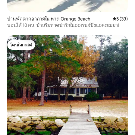
บ้านพักตากอากาศใน หาด Orange Beach
คะแนนเฉลี่ย
5 (39)
นอนได้ 10 คน! บ้านริมหาดน่ารักในออเรนจ์บีชแอละแบมา!
โดนใจเกสต์
โดนใจเกสต์