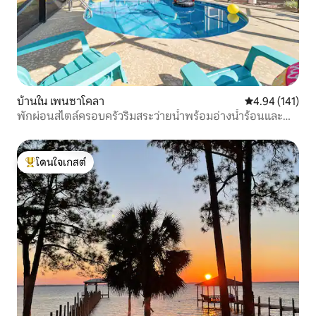
บ้านใน เพนซาโคลา
คะแนนเฉลี่ย 4.9
4.94 (141)
พักผ่อนสไตล์ครอบครัวริมสระว่ายน้ำพร้อมอ่างน้ำร้อนและ
ห้องเล่นเกม
โดนใจเกสต์
โดนใจเกสต์ที่สุด