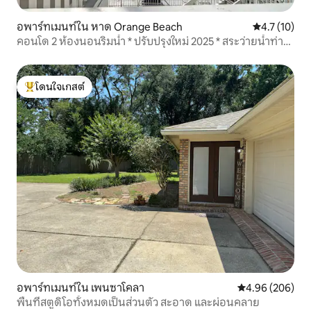
อพาร์ทเมนท์ใน หาด Orange Beach
คะแนนเฉลี่ย 4
4.7 (10)
คอนโด 2 ห้องนอนริมน้ำ * ปรับปรุงใหม่ 2025 * สระว่ายน้ำท่า
จอดเรือ
โดนใจเกสต์
โดนใจเกสต์ที่สุด
อพาร์ทเมนท์ใน เพนซาโคลา
คะแนนเฉลี่ย 4.96
4.96 (206)
พื้นที่สตูดิโอทั้งหมดเป็นส่วนตัว สะอาด และผ่อนคลาย