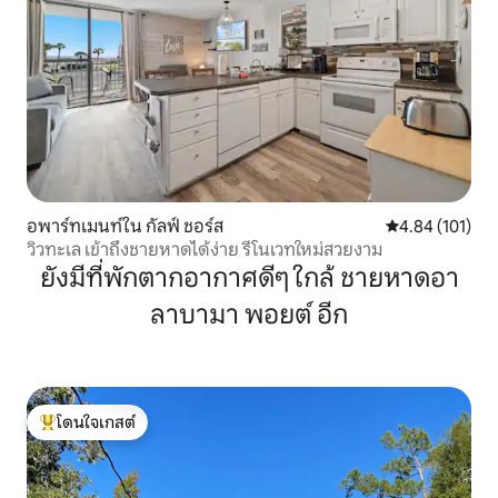
อพาร์ทเมนท์ใน กัลฟ์ ชอร์ส
คะแนนเฉลี่ย 4.8
4.84 (101)
วิวทะเล เข้าถึงชายหาดได้ง่าย รีโนเวทใหม่สวยงาม
ยังมีที่พักตากอากาศดีๆ ใกล้ ชายหาดอา
ลาบามา พอยต์ อีก
โดนใจเกสต์
โดนใจเกสต์ที่สุด