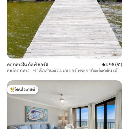
คอทเทจใน กัลฟ์ ชอร์ส
คะแนนเฉลี่ย 4.
4.96 (51)
เบย์คอทเทจ - ท่าเรือส่วนตัว 4 เอเคอร์ พระอาทิตย์ตกดิน เส้น
ทางเดินป่า
โดนใจเกสต์
โดนใจเกสต์ที่สุด