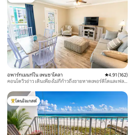
โดนใจเกสต์
อพาร์ทเมนท์ใน เพนซาโคลา
คะแนนเฉลี่ย 4.9
4.91 (162)
คอนโดวิวอ่าว เดินเพียงไม่กี่ก้าวถึงชายหาดเพอร์ดิโดและฟล
อราบามา
โดนใจเกสต์
โดนใจเกสต์ที่สุด