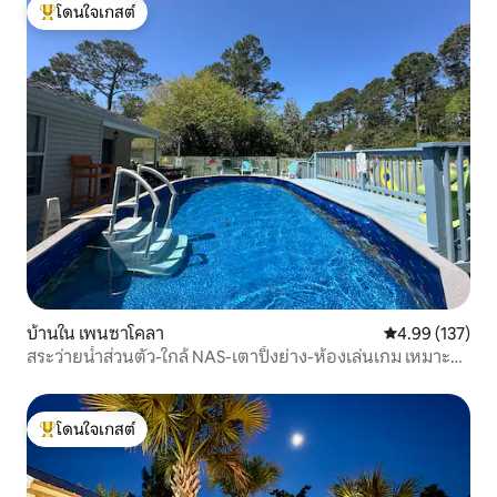
โดนใจเกสต์
โดนใจเกสต์ที่สุด
บ้านใน เพนซาโคลา
คะแนนเฉลี่ย 4.9
4.99 (137)
สระว่ายน้ำส่วนตัว-ใกล้ NAS-เตาปิ้งย่าง-ห้องเล่นเกม เหมาะ
สำหรับครอบครัว
โดนใจเกสต์
โดนใจเกสต์ที่สุด