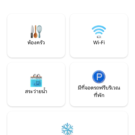
ปราศจากแสงไฟในเมือง🌌 เต็นท์มีสิ่ง
อำนวยความสะดวกที่ทันสมัยและสะดวก
สบายล่าสุด ผสมผสานความมหัศจรรย์ของ
ชีวิตในทะเลทรายเข้ากับความหรูหราของ
การเข้าพักในโรงแรม เป็นตัวเลือกที่สมบูรณ์
แบบสำหรับการพักผ่อน การใช้เวลาที่โรแมน
ติก หรือการสัมผัสประสบการณ์ที่แท้จริงใจ
ห้องครัว
Wi-Fi
กลางทะเลทราย
มีที่จอดรถฟรีบริเวณ
สระว่ายน้ำ
ที่พัก