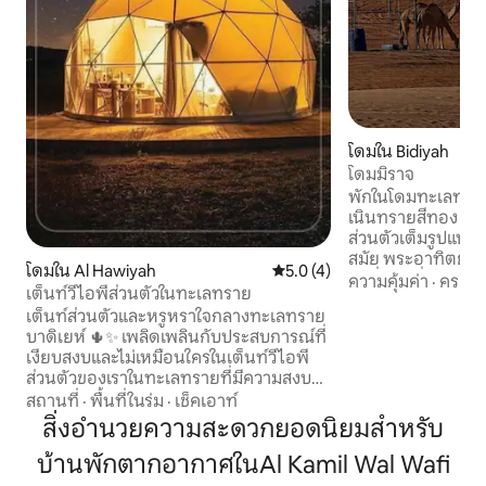
โดมใน Bidiyah
โดมมิราจ
พักในโดมทะเลทราย
เนินทรายสีทอง เพล
ส่วนตัวเต็มรูปแบบ
สมัย พระอาทิตย์ตก
โดมใน Al Hawiyah
คะแนนเฉลี่ย 5.0 จาก 5, 4 รีวิว
5.0 (4)
น่าตื่นตาตื่นใจ แ
ความคุ้มค่า
·
ครอบค
เต็นท์วีไอพีส่วนตัวในทะเลทราย
ภายในโดมได้รับก
เต็นท์ส่วนตัวและหรูหราใจกลางทะเลทราย
พร้อมเครื่องนอนท
บาดิเยห์ 🌵✨ เพลิดเพลินกับประสบการณ์ที่
อบอุ่น และสิ่งของจำ
เงียบสงบและไม่เหมือนใครในเต็นท์วีไอพี
ให้การเข้าพักของ
ส่วนตัวของเราในทะเลทรายที่มีความสงบ
ด้านนอกคุณจะพบพื้น
และความเป็นส่วนตัวอย่างสมบูรณ์ ไม่มีใคร
สถานที่
·
พื้นที่ในร่ม
·
เช็คเอาท์
พร้อมวิวที่สวยงามน่
อยู่ข้างคุณนอกจากความเงียบสงบของ
สิ่งอำนวยความสะดวกยอดนิยมสำหรับ
เพลิดเพลินไปกับพระ
ทะเลทรายและความงามของเนินทราย ใน
ทราย สีสันพระอาทิตย
บ้านพักตากอากาศในAl Kamil Wal Wafi
เวลากลางคืนคุณจะเห็นดวงดาวที่ชัดเจน
ท้องฟ้าที่เต็มไปด้
อย่างน่าอัศจรรย์ภายใต้ท้องฟ้าที่ชัดเจน
เวลากลางคืน