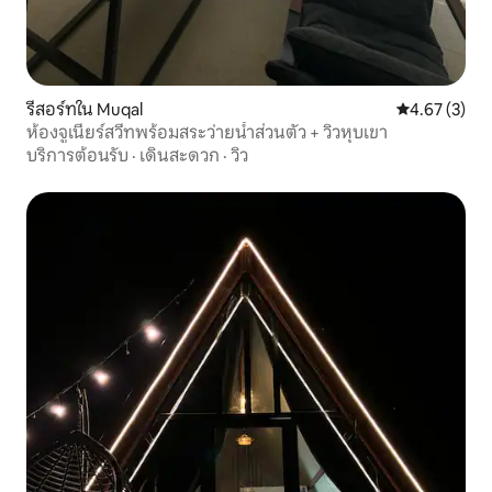
รีสอร์ทใน Muqal
คะแนนเฉลี่ย 4
4.67 (3)
ห้องจูเนียร์สวีทพร้อมสระว่ายน้ำส่วนตัว + วิวหุบเขา
บริการต้อนรับ
·
เดินสะดวก
·
วิว