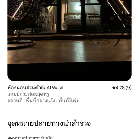
ห้องนอนส่วนตัวใน Al Wasil
คะแนนเฉลี่ย 4
4.78 (9)
แคมป์กระท่อมสุดหรู
สถานที่
·
พื้นที่กลางแจ้ง
·
พื้นที่ในร่ม
จุดหมายปลายทางน่าสำรวจ
จุดหมายปลายทางใกล้ๆ