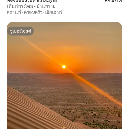
ห้องนอนส่วนตัวใน Bidiyah
คะแนนเฉลี่ย 4
4.8 (15)
เต็นท์ทรงโดม - บ้านทราย
สถานที่
·
ครอบครัว
·
เช็คเอาท์
ซูเปอร์โฮสต์
ซูเปอร์โฮสต์