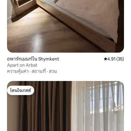
อพาร์ทเมนท์ใน Shymkent
คะแนนเฉลี่ย 4.
4.91 (35)
Apart on Arbat
ความคุ้มค่า
·
สถานที่
·
สวน
โดนใจเกสต์
โดนใจเกสต์