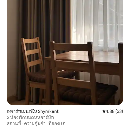
อพาร์ทเมนท์ใน Shymkent
คะแนนเฉลี่ย 4.
4.88 (33)
3 ห้องพักบนถนนอาร์บัท
สถานที่
·
ความคุ้มค่า
·
ที่จอดรถ