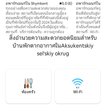
อพาร์ทเมนท์ใน Shymkent
คะแนนเฉลี่ย 5.0 จาก 5, 6 รีวิว
5.0 (6)
อพาร์ทเมนท์ใน S
ทุกอย่างเพื่อความสะดวกสบายของคุณ
อพาร์ทเมนท์หรูในอ
คอมเพล็กซ์
เรียบง่าย: สถานที่เงียบสงบใจกลางเมือง
ยินดีต้อนรับสู่อพาร์
คอมเพล็กซ์ที่อยู่อาศัยที่ที่พักแห่งนี้ตั้งอยู่
อาคารที่พักอาศัย Al
เป็นที่พักใหม่ที่ออกในปี 2024 ในเดือน
พาร์ทเมนท์ได้รับกา
กุมภาพันธ์เท่านั้นดังนั้นจึงมีผู้อยู่อาศัย
จำเป็นทั้งหมดสำหร
น้อยมากและอาคารก็เงียบสงบมากทำเล
และสะดวกสบาย: เคร
สถานที่
·
บริการต้อนรับ
·
ความถูกต้อง
สถานที่
·
Wi-Fi
·
คุ
สะดวกมีทุกอย่างที่คุณต้องการในบริเวณ
อินเทอร์เน็ตไร้สายค
สิ่งอำนวยความสะดวกยอดนิยมสำหรับ
ใกล้เคียง (ร้านค้าร้านขายยาธนาคารร้าน
สถานที่นอน 2 นอกจ
บ้านพักตากอากาศในAksukentskiy
กาแฟร้านอาหาร) อาคารกำลังอยู่ระหว่าง
เตียงสำหรับผู้เข้าพั
การปรับปรุงเนื่องจาก Residential
ทั้งหมดสำหรับทำ
sel'skiy okrug
Complex แห่งนี้เป็นอาคารใหม่เพื่อนบ้าน
อาหาร
ยังไม่เสร็จด้วยเหตุนี้จึงสามารถขับรถเสียง
รบกวนได้มากในระหว่างการเข้าพัก
ห้องครัว
Wi-Fi