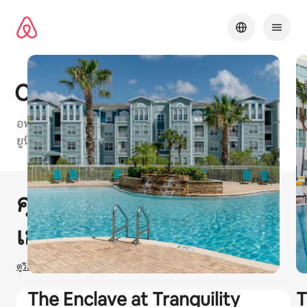
ข้าม
ไป
ยัง
เนื้อหา
Cortland Riverview
อพาร์ทเมนท์ที่เป็นมิตรกับ Airbnb ในTampa Bayพร้อม
ยูนิต "1 ห้องนอน 2 ห้องนอน และ3 ห้องนอน" ให้เลือก
1 / 34
แสดง 0 จาก 0 รายการ
คุณอาจได้รับ
$
0
ลองมาให้
เช่าที่พักใน Airbnb
ดูวิธีประเมินรายได้
The Enclave at Tranquility
T