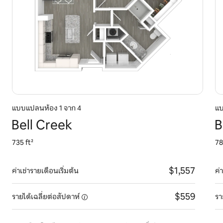
แบบแปลนห้อง 1 จาก 4
แบ
Bell Creek
B
735 ft²
78
$1,557
ค่าเช่ารายเดือนเริ่มต้น
ค่
$559
รายได้เฉลี่ยต่อสัปดาห์
รา