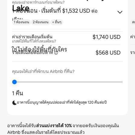
คุณจะเช่าอพาร์ทเมนท์ขนาดไหน?
Lake
1 ห้องนอน
· เริ่มต้นที่ $1,532 USD
ต่อ
เดือน
1 ห้องนอน
2 ห้องนอน
+ อื่นๆ
สต
$1,740 USD
ค่าเช่ารายเดือนเริ่มต้น
ค่
เกสต์ใช้พื้นที่ได้ทั้งหมดไหม?
ใช่ ไม่ต้องใช้พื้นที่กับใคร
$568 USD
รายได้เฉลี่ยต่อสัปดาห์
รา
คุณจะให้เช่าที่พักบน Airbnb กี่คืน?
1 คืน
อาคารนี้อนุญาตให้คุณปล่อยเช่าที่พักได้สูงสุด 120 คืนต่อปี
อาคารนี้จะได้รับ
ส่วนแบ่งรายได้
10%
จากยอดรับเงินของคุณใน
Airbnb ซึ่งแสดงในรายได้โดยประมาณแล้ว