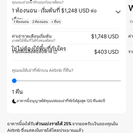
คุณจะเช่าอพาร์ทเมนท์ขนาดไหน?
W
1 ห้องนอน
· เริ่มต้นที่ $1,248 USD
ต่อ
เดือน
1 ห้องนอน
2 ห้องนอน
+ อื่นๆ
1
$1,748 USD
ค่าเช่ารายเดือนเริ่มต้น
ค่
เกสต์ใช้พื้นที่ได้ทั้งหมดไหม?
ใช่ ไม่ต้องใช้พื้นที่กับใคร
$403 USD
รายได้เฉลี่ยต่อสัปดาห์
รา
คุณจะให้เช่าที่พักบน Airbnb กี่คืน?
1 คืน
อาคารนี้อนุญาตให้คุณปล่อยเช่าที่พักได้สูงสุด 120 คืนต่อปี
อาคารนี้จะได้รับ
ส่วนแบ่งรายได้
25%
จากยอดรับเงินของคุณใน
Airbnb ซึ่งแสดงในรายได้โดยประมาณแล้ว