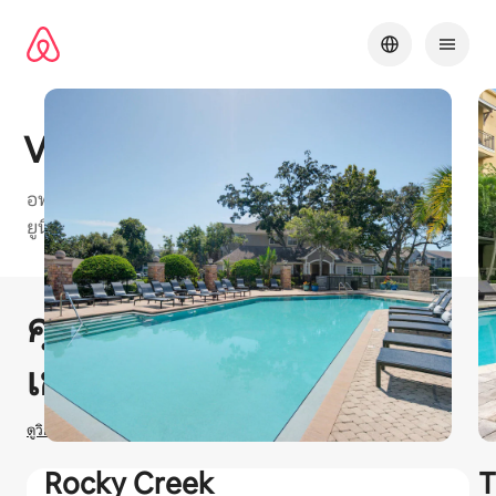
ข้าม
ไป
ยัง
เนื้อหา
Vantage on Hillsborough
อพาร์ทเมนท์ที่เป็นมิตรกับ Airbnb ในTampa Bayพร้อม
ยูนิต "1 ห้องนอน 2 ห้องนอน และ3 ห้องนอน" ให้เลือก
1 / 30
แสดง 0 จาก 0 รายการ
คุณอาจได้รับ
$
0
ลองมาให้
เช่าที่พักใน Airbnb
ดูวิธีประเมินรายได้
Rocky Creek
T