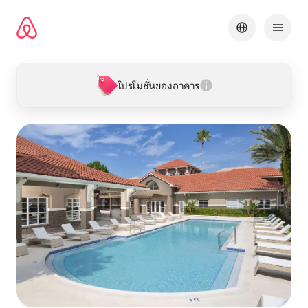
ข้าม
ไป
ยัง
เนื้อหา
โปรโมชั่นของอาคาร