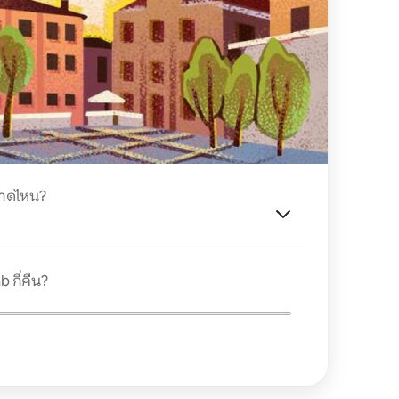
นาดไหน?
 กี่คืน?