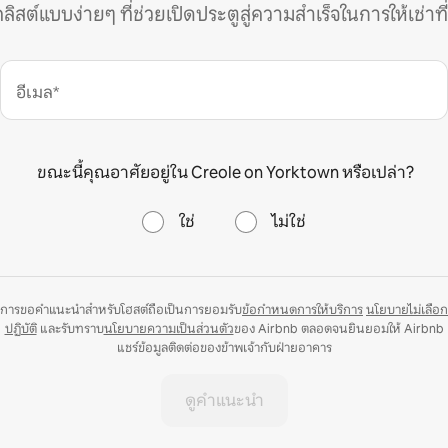
คลิสต์แบบง่ายๆ ที่ช่วยเปิดประตูสู่ความสำเร็จในการให้เช่าที
อีเมล*
ขณะนี้คุณอาศัยอยู่ใน Creole on Yorktown หรือเปล่า?
ใช่
ไม่ใช่
การขอคำแนะนำสำหรับโฮสต์ถือเป็นการยอมรับ
ข้อกำหนดการให้บริการ
นโยบายไม่เลือก
ปฏิบัติ
และรับทราบ
นโยบายความเป็นส่วนตัว
ของ Airbnb ตลอดจนยินยอมให้ Airbnb
แชร์ข้อมูลติดต่อของข้าพเจ้ากับฝ่ายอาคาร
ดูคำแนะนำ