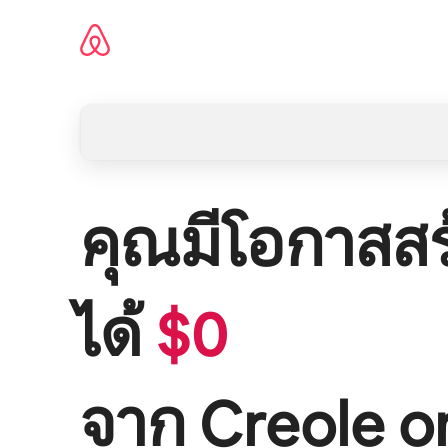
ข้าม
ไป
ยัง
เนื้อหา
คุณมีโอกาสสร
ได้
$
0
จาก
Creole o