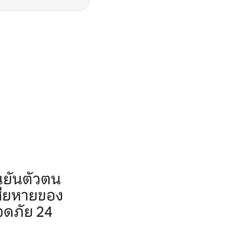
นยันตัวตน
สียหายของ
อดภัย 24