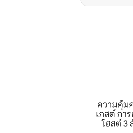
ความคุ้ม
เกสต์ กา
โฮสต์ 3