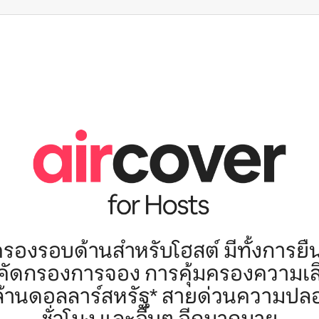
ครองรอบด้านสำหรับโฮสต์ มีทั้งการยื
รคัดกรองการจอง การคุ้มครองความเ
 ล้านดอลลาร์สหรัฐ* สายด่วนความปล
ชั่วโมง และอื่นๆ อีกมากมาย