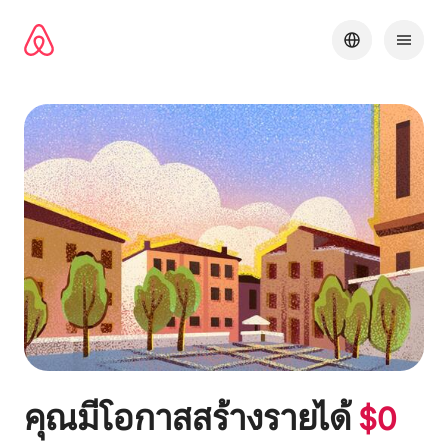
ข้าม
ไป
ยัง
เนื้อหา
คุณมีโอกาสสร้างรายได้
$
0