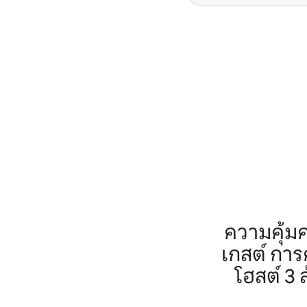
ความคุ้ม
เกสต์ กา
โฮสต์ 3