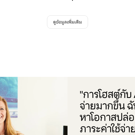
ดูข้อมูลเพิ่มเติม
"การโฮสต์กับ A
จ่ายมากขึ้น ฉ
หาโอกาสปล่อย
ภาระค่าใช้จ่าย