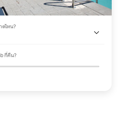
นาดไหน?
 กี่คืน?