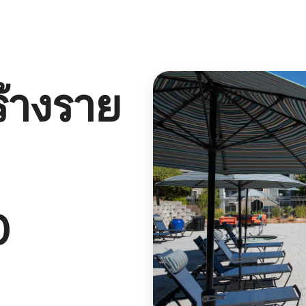
้างราย
0