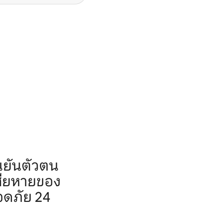
นยันตัวตน
สียหายของ
อดภัย 24