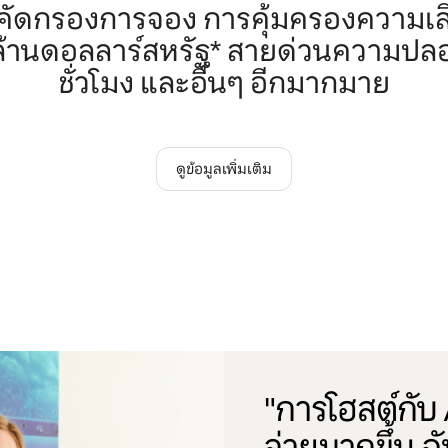
รคัดกรองการจอง การคุ้มครองความเ
 ล้านดอลลาร์สหรัฐ* สายด่วนความปล
ชั่วโมง และอื่นๆ อีกมากมาย
ดูข้อมูลเพิ่มเติม
"การโฮสต์กับ A
จ่ายมากขึ้น ฉ