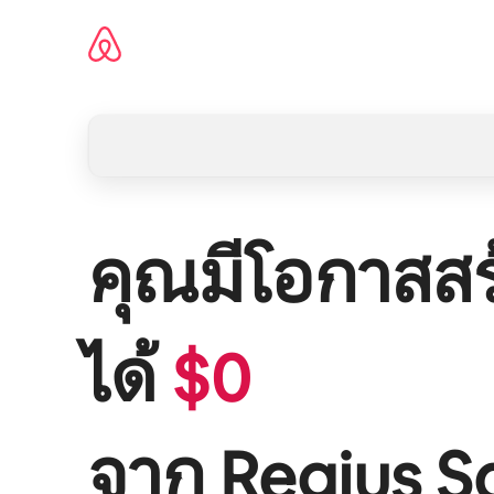
ข้าม
ไป
ยัง
เนื้อหา
คุณมีโอกาสสร
ได้
$
0
จาก
Regius S