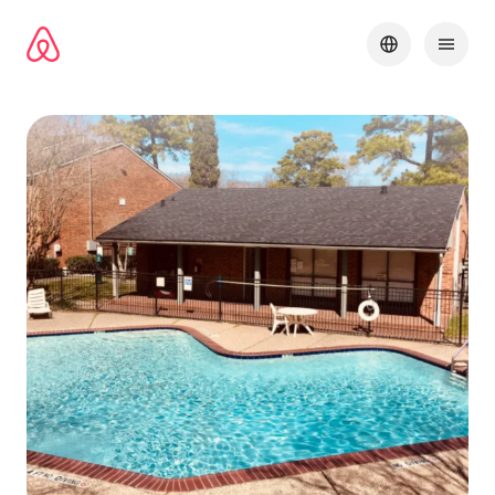
ข้าม
ไป
ยัง
เนื้อหา