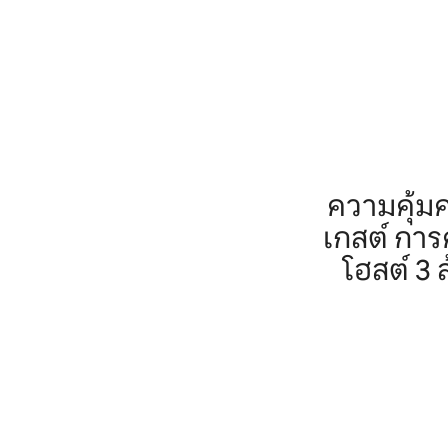
ความคุ้ม
เกสต์ กา
โฮสต์ 3