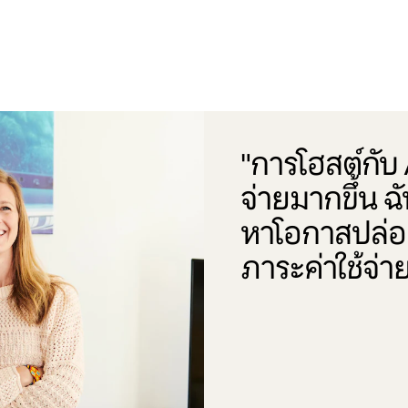
"การโฮสต์กับ A
จ่ายมากขึ้น ฉ
หาโอกาสปล่อย
ภาระค่าใช้จ่าย