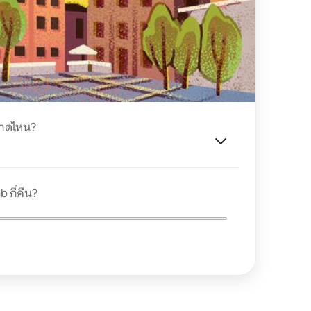
นาดไหน?
 กี่คืน?