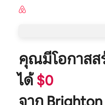
ข้าม
ไป
ยัง
เนื้อหา
คุณมีโอกาสสร
ได้
$
0
จาก
Brighton