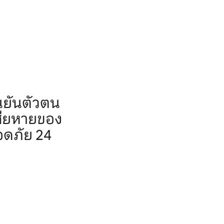
นยันตัวตน
สียหายของ
อดภัย 24