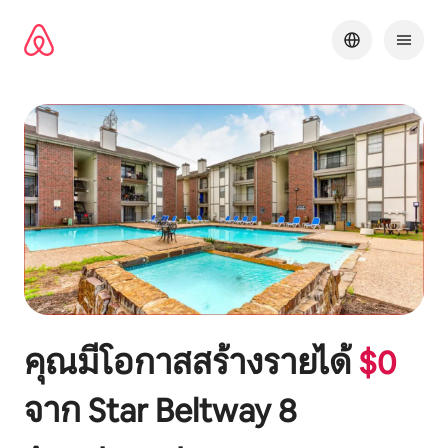
ข้าม
ไป
ยัง
เนื้อหา
คุณมีโอกาสสร้างรายได้
$
0
จาก
Star Beltway 8