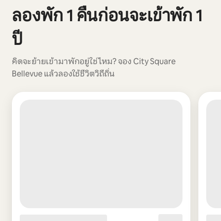
แสดง 0 จาก 0 รายการ
ลองพัก 1 คืนก่อนจะเข้าพัก 1
ปี
คิดจะย้ายเข้ามาพักอยู่ใช่ไหม? จอง City Square
Bellevue แล้วลองใช้ชีวิตวิถีถิ่น