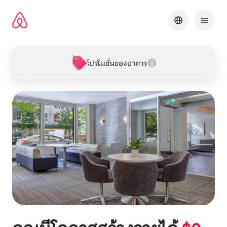
ข้าม
ไป
ยัง
เนื้อหา
โปรโมชั่นของอาคาร