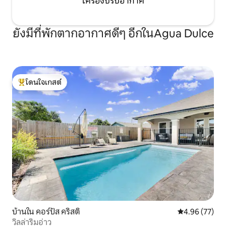
เครื่องปรับอากาศ
ยังมีที่พักตากอากาศดีๆ อีกในAgua Dulce
โดนใจเกสต์
โดนใจเกสต์ที่สุด
บ้านใน คอร์ปัส คริสติ
คะแนนเฉลี่ย 4.
4.96 (77)
วิลล่าริมอ่าว