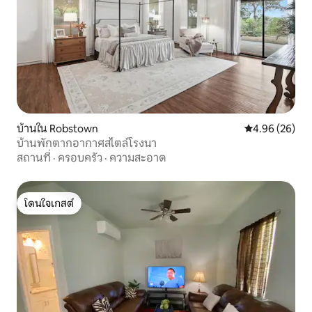
บ้านใน Robstown
คะแนนเฉลี่ย 4.
4.96 (26)
บ้านพักตากอากาศสไตล์โรงนา
สถานที่
·
ครอบครัว
·
ความสะอาด
โดนใจเกสต์
โดนใจเกสต์