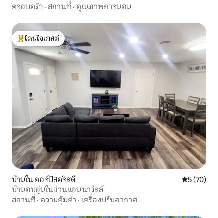
ครอบครัว
·
สถานที่
·
คุณภาพการนอน
โดนใจเกสต์
โดนใจเกสต์ที่สุด
บ้านใน คอร์ปัสคริสตี
คะแนนเฉลี่ย
5 (70)
บ้านอบอุ่นในย่านแอนนาวิลล์
สถานที่
·
ความคุ้มค่า
·
เครื่องปรับอากาศ