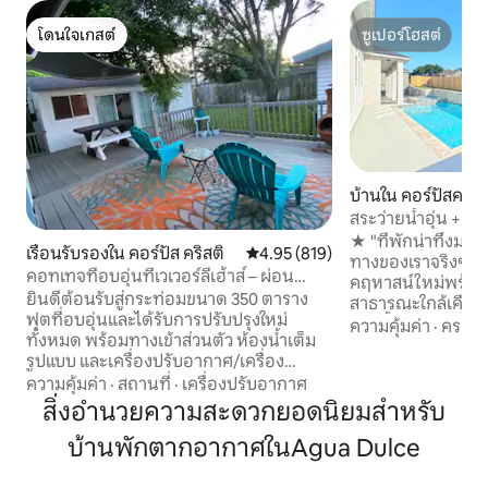
โดนใจเกสต์
ซูเปอร์โฮสต์
โดนใจเกสต์
ซูเปอร์โฮสต์
บ้านใน คอร์ปัสคริสต
สระว่ายน้ำอุ่น + อ่า
| 5 ห้องนอน
★ "ที่พักน่าทึ่งมา
เรือนรับรองใน คอร์ปัส คริสติ
คะแนนเฉลี่ย 4.95 จาก 5, 819 รีวิว
4.95 (819)
ทางของเราจริงๆ" 4100 ตารางฟุต/
คอทเทจที่อบอุ่นที่เวเวอร์ลีเฮ้าส์ – ผ่อน
คฤหาสน์ใหม่พร้อมบ
คลายและพักผ่อน
ยินดีต้อนรับสู่กระท่อมขนาด 350 ตาราง
สาธารณะใกล้เคียง! ☞ เพลิดเพลินไปกับสร
ฟุตที่อบอุ่นและได้รับการปรับปรุงใหม่
ว่ายน้ำและอ่างน้ำร้อนใ
ความคุ้มค่า
·
ครอบค
ทั้งหมด พร้อมทางเข้าส่วนตัว ห้องน้ำเต็ม
บ้านพร้อมห้องครัวก
รูปแบบ และเครื่องปรับอากาศ/เครื่อง
ห้องรับประทานอาหาร ☞ สนามหลัง
ทำความร้อนแบบมินิสปลิต โปรดทราบว่า
ความคุ้มค่า
·
สถานที่
·
เครื่องปรับอากาศ
รั้วล้อมรอบ + เป็นมิ
หากเปิดประตู/หน้าต่างทิ้งไว้นานเกินไป
สิ่งอำนวยความสะดวกยอดนิยมสำหรับ
กอินสัตว์เลี้ยงของคุณ ห้องสวีท
อาจทำให้เกิดน้ำค้างเนื่องจากความชื้น
พร้อมเตียงคิงไซส์ +
บ้านพักตากอากาศในAgua Dulce
เพลิดเพลินกับการพักผ่อนในร่มหรือกลาง
รถ (3 คัน) ☞ เตาผิ
แจ้งในสวนหลังบ้านที่มีรั้วล้อมรอบและพื้นที่
287 Mbps ☞ 5 สมาร์ททีวี 25 นาท
นั่งเล่นหลายแห่ง เหมาะสำหรับสัตว์เลี้ยง