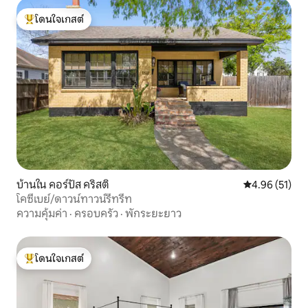
โดนใจเกสต์
โดนใจเกสต์ที่สุด
บ้านใน คอร์ปัส คริสติ
คะแนนเฉลี่ย 4.
4.96 (51)
โคซี่เบย์/ดาวน์ทาวน์รีทรีท
ความคุ้มค่า
·
ครอบครัว
·
พักระยะยาว
โดนใจเกสต์
โดนใจเกสต์ที่สุด