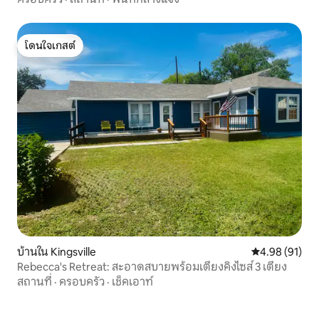
โดนใจเกสต์
โดนใจเกสต์
บ้านใน Kingsville
คะแนนเฉลี่ย 4.
4.98 (91)
Rebecca's Retreat: สะอาดสบายพร้อมเตียงคิงไซส์ 3 เตียง
สถานที่
·
ครอบครัว
·
เช็คเอาท์