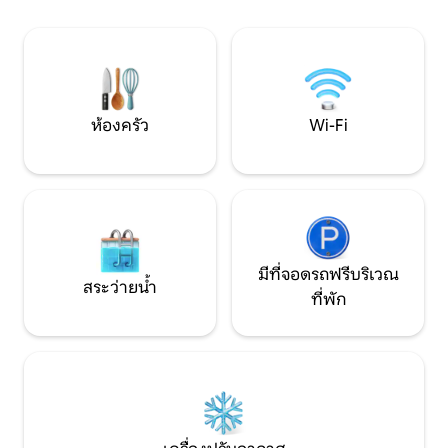
หาดไวท์แคป ⛱ 20 น
หรือยามเช้าอันเงียบสงบ 15 นาทีถึงเกาะมัส
สตี (คาเฟ่ ร้านอาหา
แตง 25 ไมล์ถึงชายหาดพอร์ตอารันซัส ใกล้
กับ USS Lexington, Texas State
Aquarium และสถานที่ยอดนิยมในท้องถิ่น
เหมาะสำหรับสุนัข (สูงสุด 2 ตัว ค่า
ธรรมเนียม 15 ดอลลาร์) ใบอนุญาต
ห้องครัว
Wi-Fi
#204942
มีที่จอดรถฟรีบริเวณ
สระว่ายน้ำ
ที่พัก