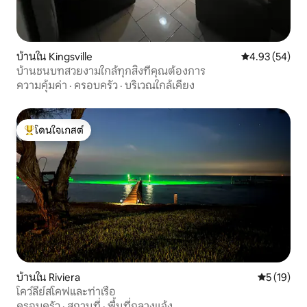
บ้านใน Kingsville
คะแนนเฉลี่ย 4.
4.93 (54)
บ้านชนบทสวยงามใกล้ทุกสิ่งที่คุณต้องการ
ความคุ้มค่า
·
ครอบครัว
·
บริเวณใกล้เคียง
โดนใจเกสต์
โดนใจเกสต์ที่สุด
บ้านใน Riviera
คะแนนเฉลี่ย
5 (19)
โคว์ลีย์สโคฟและท่าเรือ
ครอบครัว
·
สถานที่
·
พื้นที่กลางแจ้ง