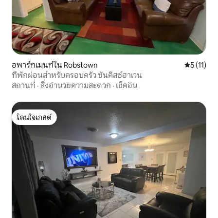
อพาร์ทเมนท์ใน Robstown
คะแนนเฉลี่ย
5 (11)
ที่พักผ่อนสำหรับครอบครัว ซันคิสซ์ฮาเวน
สถานที่
·
สิ่งอำนวยความสะดวก
·
เช็คอิน
โดนใจเกสต์
โดนใจเกสต์