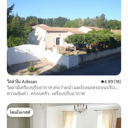
วิลล่าใน Adissan
คะแนนเฉลี่ย 4.
4.89 (18)
วิลล่ามีเครื่องปรับอากาศ สระว่ายน้ำ และโรงจอดรถบนบริเวณ
ที่ปิดล้อมด้วยรั้ว
ความคุ้มค่า
·
ครอบครัว
·
เครื่องปรับอากาศ
โดนใจเกสต์
โดนใจเกสต์