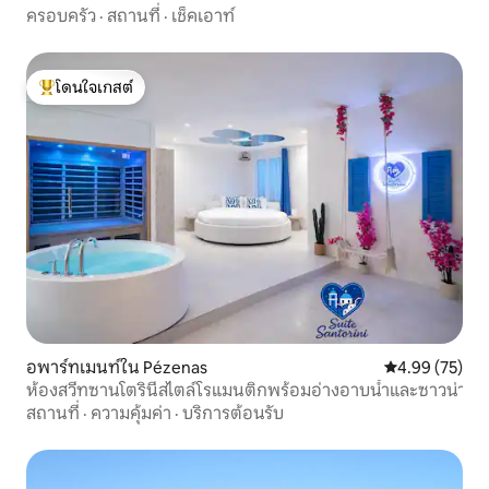
โดยตรง
ครอบครัว
·
สถานที่
·
เช็คเอาท์
โดนใจเกสต์
โดนใจเกสต์ที่สุด
อพาร์ทเมนท์ใน Pézenas
คะแนนเฉลี่ย 4.
4.99 (75)
ห้องสวีทซานโตรินีสไตล์โรแมนติกพร้อมอ่างอาบน้ำและซาวน่า
สถานที่
·
ความคุ้มค่า
·
บริการต้อนรับ