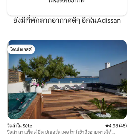
เครื่องปรับอากาศ
ยังมีที่พักตากอากาศดีๆ อีกในAdissan
โดนใจเกสต์
โดนใจเกสต์
วิลล่าใน Sète
คะแนนเฉลี่ย 4.
4.98 (45)
วิลล่า ลา แพ็ตต์ อีต ปเยอร์ล เดอ โทว์ เข้าถึงชายหาดได้