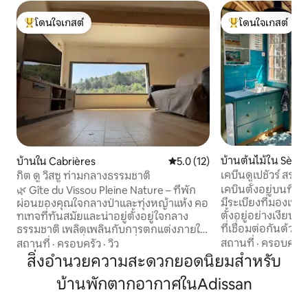
โดนใจเกสต์
โดนใจเกสต์
โดนใจเกสต์ที่สุด
โดนใจเกสต์ที่สุด
บ้านต้นไม้ใน Sète
บ้านใน Cabrières
คะแนนเฉลี่ย 5.0 จาก 5, 12 รีวิว
5.0 (12)
เคบีนดูเปชัวร์ สระว่
กิต ดู วิสซู ท่ามกลางธรรมชาติ
เมือง
เคบินตั้งอยู่บนที่ด
🌿 Gîte du Vissou Pleine Nature – ที่พัก
มีระเบียงที่มองเห็น
ผ่อนของคุณใจกลางป่าและทุ่งหญ้าแห้ง คอ
ตั้งอยู่อย่างเงียบสง
ทเทจที่ทันสมัยและน่าอยู่ตั้งอยู่ใจกลาง
ที่เชื่อมต่อกันด้ว
ธรรมชาติ เพลิดเพลินกับการตกแต่งภายใน
ปิด: ห้องนอนขนาด 
สไตล์ร่วมสมัยที่มีห้องครัวที่มีอุปกรณ์ครบ
สถานที่
·
ครอบครัว
สถานที่
·
ครอบครัว
·
วิว
ขนาด 160 ซม. ห้องส
ครัน หน้าต่างบานใหญ่ที่มองเห็นวิวต้นไม้ที่
สิ่งอำนวยความสะดวกยอดนิยมสำหรับ
ฝักบัว ห้องครัวฤดูร
งดงาม และห้องนอนที่อบอุ่นและมีเครื่อง
บ้านพักตากอากาศในAdissan
ต่อกับระเบียงขนาด 8 
ปรับอากาศ 2 ห้อง (เตียงขนาด 140 ซม.)
ซักรีดรวมพร้อมเครื
ด้านนอก: ภูมิประเทศตามธรรมชาติ ความ
ผ้า การเข้าถึงสระว่
เงียบสงบอย่างแท้จริง – เตาปิ้งย่างและโต๊ะ