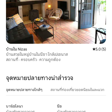
บ้านใน Nizas
คะแนนเฉลี่ย 
5.0 (5)
บ้านสวยในหมู่บ้านในนีซา ใกล้เปเซนาส
สถานที่
·
ครอบครัว
·
ความถูกต้อง
จุดหมายปลายทางน่าสำรวจ
จุดหมายปลายทางใกล้ๆ
สถานที่ท่องเที่ยวยอดนิยมในละแวก
บาร์เซโลนา
นีซ
บ้านพักตากอากาศ
บ้านพักตากอากาศ