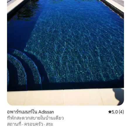
อพาร์ทเมนท์ใน Adissan
คะแนนเฉลี่ย 
5.0 (4)
ที่พักสะดวกสบายในบ้านเดี่ยว
สถานที่
·
ครอบครัว
·
สระ