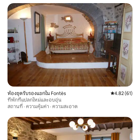
ห้องชุดรับรองแขกใน Fontès
คะแนนเฉลี่ย 4.
4.82 (61)
ที่พักที่แปลกใหม่และอบอุ่น
สถานที่
·
ความคุ้มค่า
·
ความสะอาด