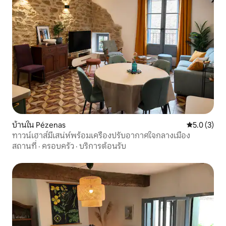
บ้านใน Pézenas
คะแนนเฉลี่ย 
5.0 (3)
ทาวน์เฮาส์มีเสน่ห์พร้อมเครื่องปรับอากาศใจกลางเมือง
สถานที่
·
ครอบครัว
·
บริการต้อนรับ