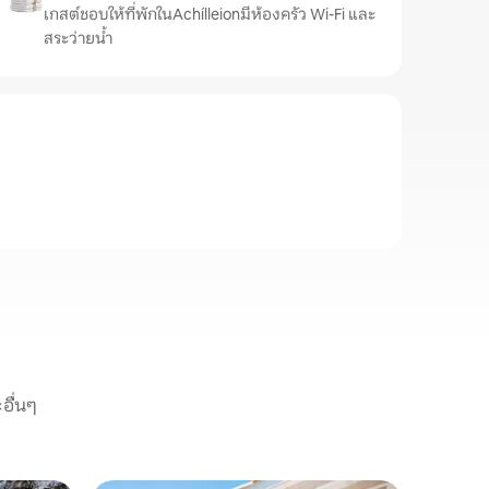
เกสต์ชอบให้ที่พักในAchílleionมีห้องครัว Wi-Fi และ
สระว่ายน้ำ
อื่นๆ