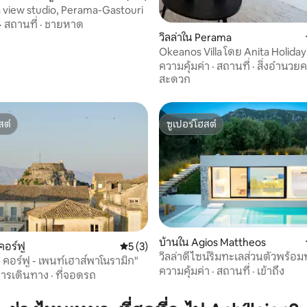
a view studio, Perama-Gastouri
·
สถานที่
·
ชายหาด
วิลล่าใน Perama
Okeanos Villa โดย Anita Holid
ความคุ้มค่า
·
สถานที่
·
สิ่งอำนวย
สะดวก
สต์
ซูเปอร์โฮสต์
สต์
ซูเปอร์โฮสต์
บ้านใน Agios Mattheos
อร์ฟู
คะแนนเฉลี่ย 5 จาก 5, 3 รีวิว
5 (3)
วิลล่าดีไซน์ริมทะเลส่วนตัวพร้อ
ิ คอร์ฟู - เพนท์เฮาส์พาโนรามิก"
 11 รีวิว
ยังชายหาด
ความคุ้มค่า
·
สถานที่
·
เข้าถึง
ารเดินทาง
·
ที่จอดรถ