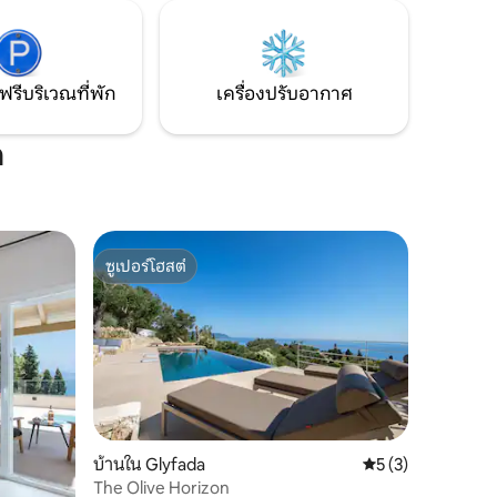
นของ
ทะเลได้โดยตรง เพื่อการเข้าพักที่น่าจดจำ!
ฟรีบริเวณที่พัก
เครื่องปรับอากาศ
n
ซูเปอร์โฮสต์
ซูเปอร์โฮสต์
บ้านใน Glyfada
คะแนนเฉลี่ย 5 จาก 5
5 (3)
The Olive Horizon