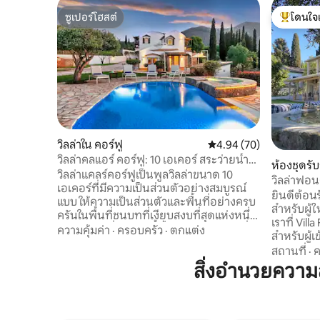
ซูเปอร์โฮสต์
โดนใจ
ซูเปอร์โฮสต์
โดนใจเกสต
วิลล่าใน คอร์ฟู
คะแนนเฉลี่ย 4.94 จาก 5, 
4.94 (70)
วิลล่าคลแอร์ คอร์ฟู: 10 เอเคอร์ สระว่ายน้ำ
ห้องชุดรั
ส่วนตัว และสตูดิโอ
วิลล่าแคลร์คอร์ฟูเป็นพูลวิลล่าขนาด 10
วิลล่าฟอน
เอเคอร์ที่มีความเป็นส่วนตัวอย่างสมบูรณ์
ยินดีต้อน
แบบ ให้ความเป็นส่วนตัวและพื้นที่อย่างครบ
สำหรับผู้ให
ครันในพื้นที่ชนบทที่เงียบสงบที่สุดแห่งหนึ่ง
เราที่ Vil
ของคอร์ฟู ที่พักแห่งนี้ตั้งอยู่ในระยะทางที่
ความคุ้มค่า
·
ครอบครัว
·
ตกแต่ง
สำหรับผู้เ
ขับรถไปยังชายหาดและเมืองเก่าคอร์ฟูได้
ห้องมีวิว
สถานที่
·
ค
สะดวก - ซึ่งเป็นแหล่งมรดกโลกขององค์การ
เลียนของอดีตจ
สิ่งอำนวยควา
ยูเนสโก เหมาะสำหรับครอบครัวหรือกลุ่มที่
จากุซซี่ 
ต้องการความเป็นส่วนตัวโดยไม่ต้องแชร์
มะกอก ทำให
พื้นที่ใด ๆ • ที่พักส่วนตัวเต็มรูปแบบ – ไม่มี
เหมาะสำหรั
พื้นที่ใช้ร่วมกัน • วิลล่าหลัก + เรือนรับรอง
อยู่ใจกลา