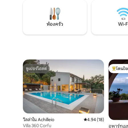
เสริมสำหรับผู้เข้าพักไม่เกิน 9 คน • สระว่าย
พระราชวัง
น้ำส่วนตัว + สระน้ำลึก • พื้นที่รับประทาน
ขับรถ 15 น
อาหารกลางแจ้งและบาร์บีคิวในตัว + พื้นที่
และ Elia T
บาร์
เรา
ห้องครัว
Wi-F
ซูเปอร์โฮสต์
โดนใจ
ซูเปอร์โฮสต์
โดนใจเกสต
วิลล่าใน Achilleio
คะแนนเฉลี่ย 4.94 จาก 5, 
4.94 (18)
Villa 360 Corfu
อพาร์ทเมน