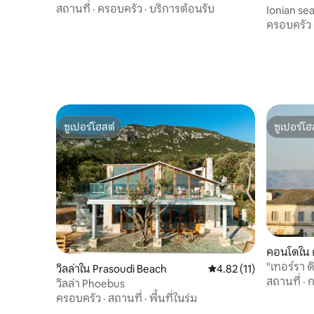
สถานที่
·
ครอบครัว
·
บริการต้อนรับ
Ionian se
ครอบครัว
ซูเปอร์โฮสต์
ซูเปอร์โฮ
ซูเปอร์โฮสต์
ซูเปอร์โฮ
คอนโดใน ค
"เทอร์รา ด
วิลล่าใน Prasoudi Beach
คะแนนเฉลี่ย 4.82 จาก 5,
4.82 (11)
สถานที่
·
ก
วิลล่า Phoebus
ครอบครัว
·
สถานที่
·
พื้นที่ในร่ม