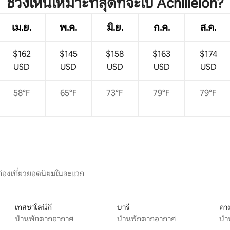
ช่วงไหนเหมาะที่สุดที่จะไป Achílleion?
เม.ย.
พ.ค.
มิ.ย.
ก.ค.
ส.ค.
$162
$145
$158
$163
$174
USD
USD
USD
USD
USD
58°F
65°F
73°F
79°F
79°F
ท่องเที่ยวยอดนิยมในละแวก
เทสซาโลนีกี
บารี
คาต
บ้านพักตากอากาศ
บ้านพักตากอากาศ
บ้