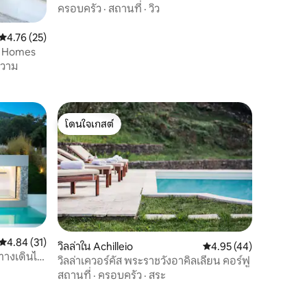
ครอบครัว
·
สถานที่
·
วิว
คะแนนเฉลี่ย 4.76 จาก 5, 25 รีวิว
4.76 (25)
ay Homes
ความ
โดนใจเกสต์
โดนใจเกสต์
คะแนนเฉลี่ย 4.84 จาก 5, 31 รีวิว
4.84 (31)
วิลล่าใน Achilleio
คะแนนเฉลี่ย 4.95 จาก 5,
4.95 (44)
มทางเดินไป
วิลล่าเควอร์คัส พระราชวังอาคิลเลียน คอร์ฟู
สถานที่
·
ครอบครัว
·
สระ