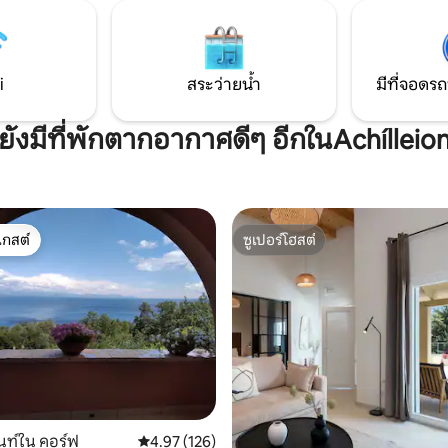
ทุกห้องมีระบบการนอนหลับ 3 ชั้
 ขับรถ 10 นาทีถึงชายหาดท้องถิ่น
Cocomat
าทีถึงเมืองคอร์ฟู พร้อมเบเกอรี่
averna ใน Gastouri Village ของ
i
สระว่ายน้ำ
มีที่จอดรถ
ยังมีที่พักตากอากาศดีๆ อีกในAchílleio
เกสต์
ซูเปอร์โฮสต์
์ที่สุด
ซูเปอร์โฮสต์
18 รีวิว
ท์ใน คอร์ฟู
คะแนนเฉลี่ย 4.97 จาก 5, 126 รีวิว
4.97 (126)