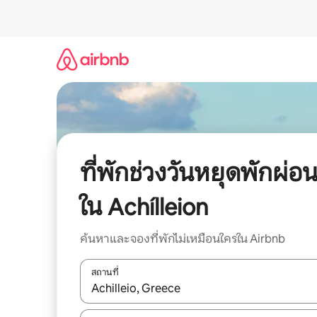
ข้าม
ไป
ยัง
เนื้อหา
ที่พักช่วงวันหยุดพักผ่อ
ใน Achílleion
ค้นหาและจองที่พักไม่เหมือนใครใน Airbnb
สถานที่
ใช้ลูกศรขึ้นลง หรือใช้การสัมผัสหรือปัด เพื่อสำรวจผ