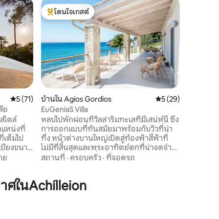
วิลล่าใน ค
โดนใจเกสต์
โดนใจเก
วิลล่าหรู
โดนใจเกสต์ที่สุด
โดนใจเก
| Jade
พักผ่อนใน
นี้ พร้อม
พาโนรามาท
ออกแบบมา
เมดิเตอร
ครอบครัว
ความเป็น
การใช้ชี
ผ่อนคลายร
คะแนนเฉลี่ย 5 จาก 5, 71 รีวิว
5 (71)
บ้านใน Agios Gordios
คะแนนเฉลี่ย 5 จาก 5,
5 (29)
กับพระอา
ลีย
EuGeniaS Villa
ไอโอเนีย
ีสไตล์
หลบไปพักผ่อนที่วิลล่าริมทะเลที่มีเสน่ห์นี้ ซึ่ง
หมู่บ้านท
แหน่งที่
การออกแบบที่ทันสมัยมาพร้อมกับวิวที่น่า
คอร์ฟู จา
่เต็มไป
ทึ่ง หน้าต่างบานใหญ่เปิดสู่ท้องฟ้าสีฟ้าที่
ของคุณเ
ะเบียงขนาด
ไม่มีที่สิ้นสุดและพระอาทิตย์ตกที่น่าจดจำ
าวอยู่
สร้างบรรยากาศที่สมบูรณ์แบบสำหรับการ
าย
สถานที่
·
ครอบครัว
·
ที่จอดรถ
ที่สวยงาม
พักผ่อน ด้านล่างบ้านมีชายหาดที่มี
นาด 50
เอกลักษณ์ — ครึ่งหนึ่งเป็นหาดทราย อีก
ศในAchílleion
สำหรับผู้
ครึ่งหนึ่งเป็นหาดกรวด — เชิญชวนให้คุณ
คุณภาพที่
ดำดิ่งลงไปในน้ำทะเลใสสะอาดได้ตลอด
ล่าโอเลีย
เวลา!สถานที่พักผ่อนที่หายากซึ่งผสมผสาน
น ห้องนอน
ความหรูหรา ความเงียบสงบ และการเข้าถึง