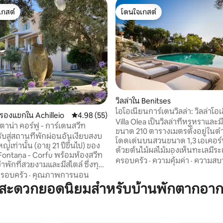
เกสต์
โดนใจเกสต์
์ที่สุด
โดนใจเกสต์
70 รีวิว
วิลล่าใน Benitses
ไอโอเนียนการ์เดนวิลล่า: วิลล่าโอเ
บรองแขกใน Achilleio
คะแนนเฉลี่ย 4.98 จาก 5, 55 รีวิว
4.98 (55)
Villa Olea เป็นวิลล่าที่หรูหราและม
ตาน่า คอร์ฟู - การ์เดนสวีท
ขนาด 210 ตารางเมตรตั้งอยู่ในตำ
รับสู่สถานที่พักผ่อนอันเงียบสงบ
โดดเด่นบนสวนขนาด 1,3 เอเคอร์ที
ญ่เท่านั้น (อายุ 21 ปีขึ้นไป) ของ
ด้วยต้นไม้ผลไม้มองเห็นทะเลมีร
la Fontana - Corfu พร้อมห้องสวีท
350 ตารางเมตรที่ปูด้วยหินทอดย
ครอบครัว
·
ความคุ้มค่า
·
ความสบ
ข้าพักที่สวยงามและมีสไตล์ ซึ่งทุก
ด้านหน้าสวน "ลับ" พร้อมวิวทะเล
พาโนรามาของพระราชวังอะคิล
รอบครัว
·
คุณภาพการนอน
และสระว่ายน้ำอินฟินิตี้ส่วนตัวข
ักรพรรดินีซิสซี สระว่ายน้ำ
มสะดวกยอดนิยมสำหรับบ้านพักตากอากา
ตารางเมตร ทางเลือกที่ยอดเยี่ยม
และจุดพักผ่อนมากมายใต้ต้น
ที่ต้องการดื่มด่ำกับช่วงเวลาที่มี
้ที่นี่เป็นสถานที่ที่งดงามและ
เงียบสงบในวันหยุดของพวกเขา วิล
บการผ่อนคลายอย่างแท้จริง ตั้ง
รองรับผู้เข้าพักได้มากกว่า 10 ค
งเกาะคอร์ฟู เดิน 200 เมตรถึง