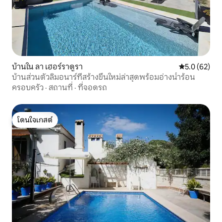
บ้านใน ลา เฮอร์ราดูรา
คะแนนเฉลี่ย 5
5.0 (62)
บ้านส่วนตัวลิมอนาร์ที่สร้างขึ้นใหม่ล่าสุดพร้อมอ่างน้ำร้อน
ครอบครัว
·
สถานที่
·
ที่จอดรถ
โดนใจเกสต์
โดนใจเกสต์