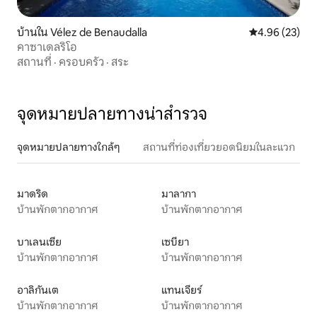
บ้านใน Vélez de Benaudalla
คะแนนเฉลี่ย 4.
4.96 (23)
คาซาเดลริโอ
สถานที่
·
ครอบครัว
·
สระ
จุดหมายปลายทางน่าสำรวจ
จุดหมายปลายทางใกล้ๆ
สถานที่ท่องเที่ยวยอดนิยมในละแวก
มาดริด
มาลากา
บ้านพักตากอากาศ
บ้านพักตากอากาศ
บาเลนเซีย
เซบียา
บ้านพักตากอากาศ
บ้านพักตากอากาศ
อาลิกันเต
แทนเจียร์
บ้านพักตากอากาศ
บ้านพักตากอากาศ