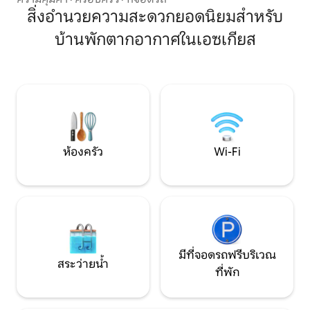
ที่✔ จอดรถฟรีใกล้เค
สำหรับ 10 คน การตกแต่งภายในเป็นสไตล์
สิ่งอำนวยความสะดวกยอดนิยมสำหรับ
สงบพร้อมวิวสกายไ
ร่วมสมัย โดยสีโทนกลางและงานศิลปะ
ตกดิน
บ้านพักตากอากาศในเอซเกียส
ต้นฉบับผสมผสานกับเอฟเฟกต์แบบชนบท
ของการตกแต่งด้วยไม้ เพดานสูงให้ความ
รู้สึกที่ยอดเยี่ยมของความสว่างและพื้นที่
ห้องนั่งเล่นมีหน้าต่างกระจกสองชั้นที่มอง
เห็นวิวอัลฮัมบรา ตกแต่งด้วยโซฟาขนาด
ใหญ่ โต๊ะกาแฟ และทีวี ห้องนั่งเล่นมีทางเข้า
สู่ระเบียงแรกโดยตรง - มีโต๊ะรับประทาน
อาหารและเก้าอี้ วิวจากระเบียงมองเห็นอัล
ฮัมบราและมหาวิหาร มีห้องนั่งเล่นเพิ่มเติม
ห้องครัว
Wi-Fi
บนชั้นสอง มีโซฟาเบด 2 ตัวและทีวี ห้องรับ
ประทานอาหารมีโต๊ะขนาดใหญ่และเก้าอี้
สำหรับ 10 คน และอยู่ติดกับห้องครัวที่มี
อุปกรณ์ครบครันพร้อมเครื่องใช้ไฟฟ้าหลัก
คุณภาพสูงทั้งหมด เราขอเน้น: เตาอบ
เครื่องซักผ้าผสมเครื่องอบผ้า เครื่องล้าง
จาน ตู้เย็น และตู้แช่แข็ง สามห้องนอน มี
ห้องนอนเตียงคู่สองห้องและห้องนอน
มีที่จอดรถฟรีบริเวณ
เตียงเดี่ยวสองห้อง ห้องพักเตียงคู่แต่ละ
สระว่ายน้ำ
ที่พัก
ห้องมีเตียงคู่ขนาดคิงไซส์ (180 x 200 ซม. -
ขนาดควีนไซส์ของสหรัฐอเมริกา) เตียงเดี่ยว
มีขนาด 90x200 ซม. ห้องพักทุกห้องมีตู้