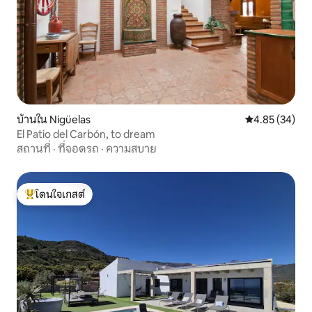
บ้านใน Nigüelas
คะแนนเฉลี่ย 4.
4.85 (34)
El Patio del Carbón, to dream
สถานที่
·
ที่จอดรถ
·
ความสบาย
โดนใจเกสต์
โดนใจเกสต์ที่สุด