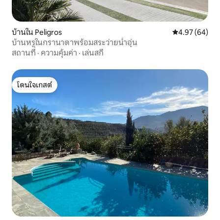
บ้านใน Peligros
คะแนนเฉลี่ย 4.
4.97 (64)
บ้านหรูในกรานาดาพร้อมสระว่ายน้ำอุ่น
สถานที่
·
ความคุ้มค่า
·
เล่นสกี
โดนใจเกสต์
โดนใจเกสต์