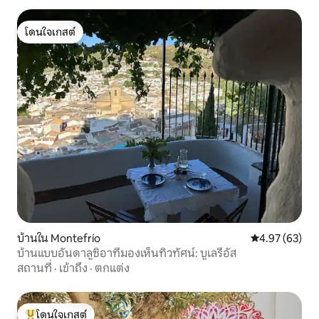
โดนใจเกสต์
โดนใจเกสต์
บ้านใน Montefrío
คะแนนเฉลี่ย 4.
4.97 (63)
บ้านแบบอันดาลูซิอาที่มองเห็นทิวทัศน์: บูเลรีอัส
สถานที่
·
เข้าถึง
·
ตกแต่ง
โดนใจเกสต์