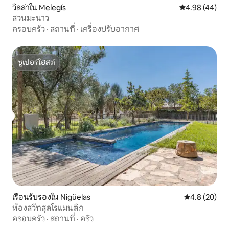
วิลล่าใน Melegís
คะแนนเฉลี่ย 4.
4.98 (44)
สวนมะนาว
ครอบครัว
·
สถานที่
·
เครื่องปรับอากาศ
ซูเปอร์โฮสต์
ซูเปอร์โฮสต์
เรือนรับรองใน Nigüelas
คะแนนเฉลี่ย 4
4.8 (20)
ห้องสวีทสุดโรแมนติก
ครอบครัว
·
สถานที่
·
ครัว