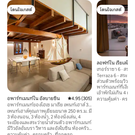
โดนใจเกสต์
โดนใจเกสต์
โดนใจเกสต์
โดนใจเกสต์
ลอฟท์ใน เรียเลโฆ-
เทอร์ราซา 6 · สระว
· วิวเส้นขอบฟ้า
Terraza 6 - สระว่าย
ส่วนตัวพร้อมวิวก
พาร์ทเมนท์ที่เงียบ
เข้าพักไม่เกิน 4 คน
อพาร์ทเมนท์ใน อัลบายซิน
คะแนนเฉลี่ย 4.95 จาก 5, 305 รีวิว
4.95 (305)
บราและใจกลางเมือง 
ความคุ้มค่า
·
ครอบค
กลางแจ้งสุดพิเศษพร
อพาร์ทเมนท์ของโฮเซ มาเรีย เพนท์เฮาส์ 3
นั่งเล่นขนาดใหญ่ แ
ห้องนอน...
เพนท์เฮาส์คุณภาพเยี่ยมขนาด 250 ตร.ม. มี
แจ้ง เหมาะสำหรับคู
3 ห้องนอน, 3 ห้องน้ำ, 2 ห้องนั่งเล่น, 4
ขนาดเล็ก จุดเด่น: ✔ สระว่ายน้ำส่วนตัว +
ระเบียงและสระว่ายน้ำส่วนตัว อพาร์ทเมนท์
ระเบียง ✔ เดินไปอ
มีวิวอัลฮัมบรา วิหาร และอัลไบซิน ห้องครัวที่
ได้ ✔ ฝักบัวอาบน้ำกล
มีอุปกรณ์ครบครัน ห้องรับประทานอาหาร
ความคุ้มค่า
·
ครอบครัว
·
ที่จอดรถ