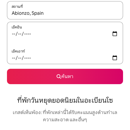
สถานที่
ใช้ลูกศรขึ้นลง หรือใช้การสัมผัสหรือปัด เพื่อสำรวจผลการค้นหา
เช็คอิน
เช็คเอาท์
ค้นหา
ที่พักวันหยุดยอดนิยมในอะเบียนโซ
เกสต์เห็นพ้อง: ที่พักเหล่านี้ได้รับคะแนนสูงด้านทำเล
ความสะอาด และอื่นๆ