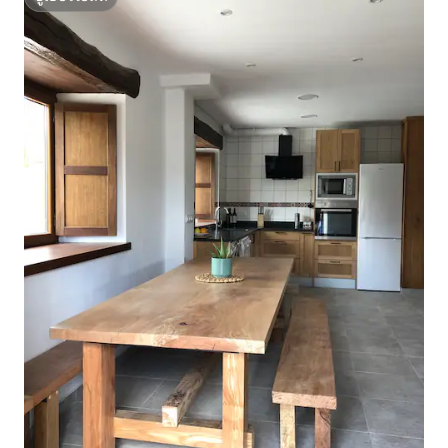
ซูเปอร์โฮสต์