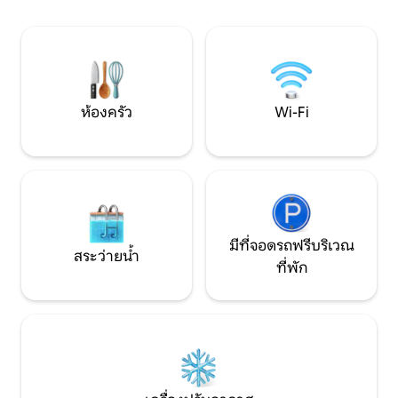
ให้ลมกระซิบผ่านกิ่งก้านของต้นบีชเรื่องราว
โรแมนติกที่สุดเท่าที่เคยเล่ามา
ห้องครัว
Wi-Fi
มีที่จอดรถฟรีบริเวณ
สระว่ายน้ำ
ที่พัก