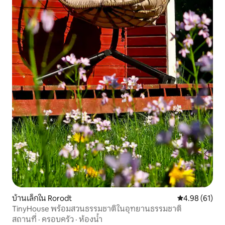
บ้านเล็กใน Rorodt
คะแนนเฉลี่ย 4.
4.98 (61)
TinyHouse พร้อมสวนธรรมชาติในอุทยานธรรมชาติ
สถานที่
·
ครอบครัว
·
ห้องน้ำ