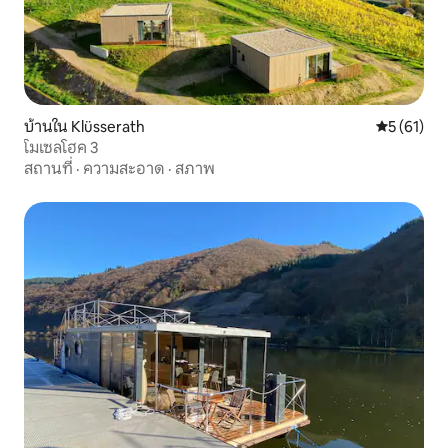
บ้านใน Klüsserath
คะแนนเฉลี่ย
5 (61)
โมเซลโฮค 3
สถานที่
·
ความสะอาด
·
สภาพ