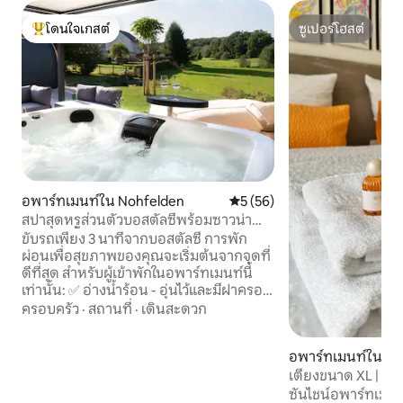
โดนใจเกสต์
ซูเปอร์โฮสต์
โดนใจเกสต์ที่สุด
ซูเปอร์โฮสต์
อพาร์ทเมนท์ใน Nohfelden
คะแนนเฉลี่ย 5 จาก 5, 56 รีวิว
5 (56)
สปาสุดหรูส่วนตัวบอสตัลซีพร้อมซาวน่า
และอ่างน้ำวน
ขับรถเพียง 3 นาทีจากบอสตัลซี การพัก
ผ่อนเพื่อสุขภาพของคุณจะเริ่มต้นจากจุดที่
ดีที่สุด สำหรับผู้เข้าพักในอพาร์ทเมนท์นี้
เท่านั้น: ✅ อ่างน้ำร้อน - อุ่นไว้และมีฝาครอบ
✅ ซาวน่าด้านนอกพร้อมหน้าต่างพาโนรา
ครอบครัว
·
สถานที่
·
เดินสะดวก
มา ✅ ซาวน่าภายในอาคารพร้อมเตาอบซาว
น่าและหม้อน้ำรังสีอินฟราเรด ✅ ออกแบบ
อพาร์ทเมนท์ใน He
อ่างอาบน้ำ ✅ ระเบียงมองเห็นชนบท
เตียง✅ แสนสบาย ห้อง✅ ครัวพร้อม
เตียงขนาด XL | 6 ค
อุปกรณ์ครบครัน ✅ ระบบทำความร้อนใต้
อย่างใน 5 นาทีเปลี่
ซันไชน์อพาร์ทเมนท์* × อพาร์ทเมนท์