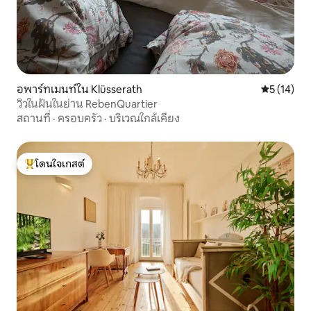
อพาร์ทเมนท์ใน Klüsserath
คะแนนเฉลี่ย
5 (14)
วิวในฝันในย่าน RebenQuartier
สถานที่
·
ครอบครัว
·
บริเวณใกล้เคียง
โดนใจเกสต์
โดนใจเกสต์ที่สุด