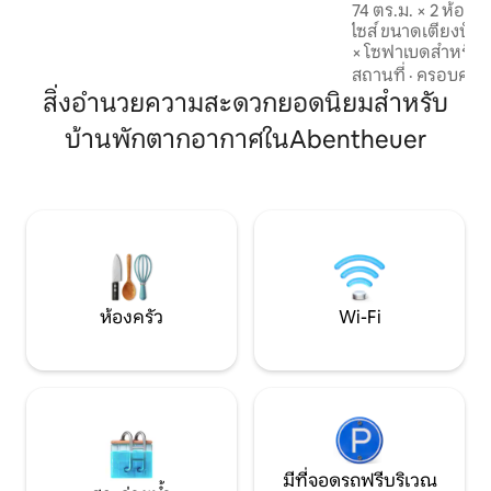
พื้น ✅ ระเบียงขนาดใหญ่พร้อมเฟอร์นิเจอร์
74 ตร.ม. × 2 ห้องน
เลานจ์ ✅ เปอร์โกลาพร้อมไฟแอลอีดีและ
ไซส์ ขนาดเตียงบ็อกซ์สปริง (200x200 ซม.)
แผ่นปรับได้ กว้างขวาง ทันสมัย และเหมาะ
× โซฟาเบดสำหรับ 
สำหรับทุกคนที่มองหาความเป็นอยู่ที่ดีและ
ซม.) × ห้องครัวที่ม
สถานที่
·
ครอบครัว
การพักผ่อนหย่อนใจ
เตาไฟฟ้าแบบเหนี่ยวนำ เตาอบ เครื
สิ่งอำนวยความสะดวกยอดนิยมสำหรับ
ขนมปัง กาต้มน้ำ แ
บ้านพักตากอากาศในAbentheuer
รวมผ้าปูที่นอนและผ
ดึงดูดมากพร้อม ฝักบัว × มีสบู่แชมพูและเจ
ลอาบน้ำ × Wi-Fi ฟรี
สมาร์ททีวีขนาด 55 น
สะดวกในการจอดรถที่ดี
แวดล้อม
ห้องครัว
Wi-Fi
มีที่จอดรถฟรีบริเวณ