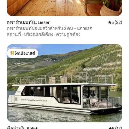
อพาร์ทเมนท์ใน Lieser
คะแนนเฉลี่ย
5 (22)
อพาร์ทเมนท์มอแซลวิวสำหรับ 2 คน – แถวแรก
สถานที่
·
บริเวณใกล้เคียง
·
ความถูกต้อง
โดนใจเกสต์
โดนใจเกสต์ที่สุด
เรือบ้านใน Pölich
คะแนนเฉลี่ย
5 (17)