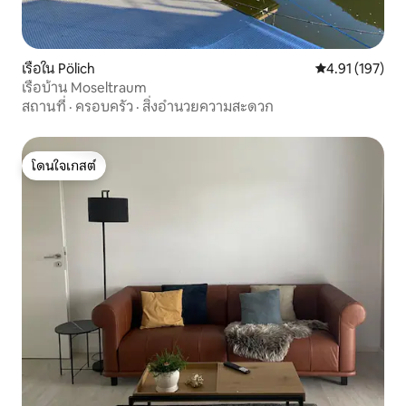
เรือใน Pölich
คะแนนเฉลี่ย 4.9
4.91 (197)
เรือบ้าน Moseltraum
สถานที่
·
ครอบครัว
·
สิ่งอำนวยความสะดวก
โดนใจเกสต์
โดนใจเกสต์