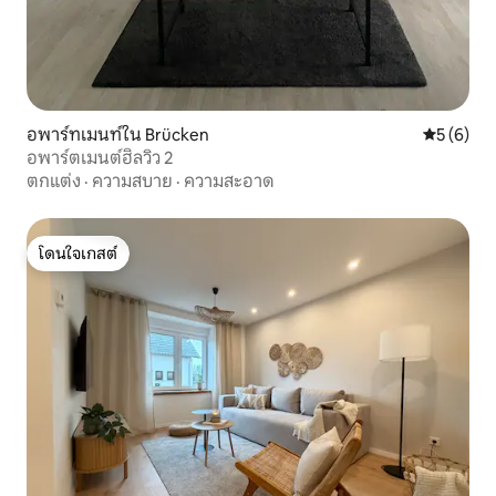
อพาร์ทเมนท์ใน Brücken
คะแนนเฉลี่
5 (6)
อพาร์ตเมนต์ฮิลวิว 2
ตกแต่ง
·
ความสบาย
·
ความสะอาด
โดนใจเกสต์
โดนใจเกสต์