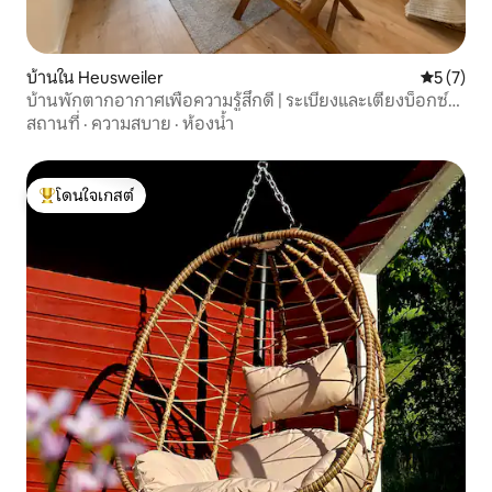
บ้านใน Heusweiler
คะแนนเฉลี่
5 (7)
บ้านพักตากอากาศเพื่อความรู้สึกดี | ระเบียงและเตียงบ็อกซ์
สปริง
สถานที่
·
ความสบาย
·
ห้องน้ำ
โดนใจเกสต์
โดนใจเกสต์ที่สุด